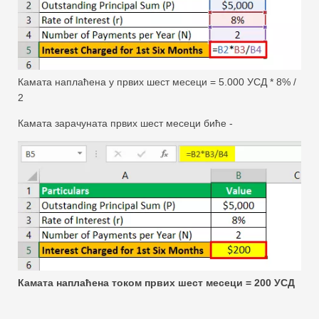
Камата наплаћена у првих шест месеци = 5.000 УСД * 8% /
2
Камата зарачуната првих шест месеци биће -
Камата наплаћена током првих шест месеци = 200 УСД