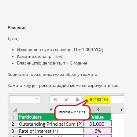
Решење:
Дато,
Изванредна сума главнице, П = 1.000 УСД
Каматна стопа, р = 6%
Власништво депозита, т = 3 године
Користите горње податке за обрачун камате.
Камата коју је Тревор зарадио може се израчунати као,