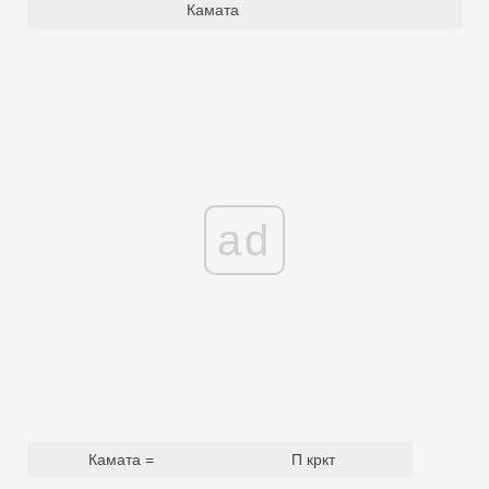
Камата
ad
Камата =
П кркт