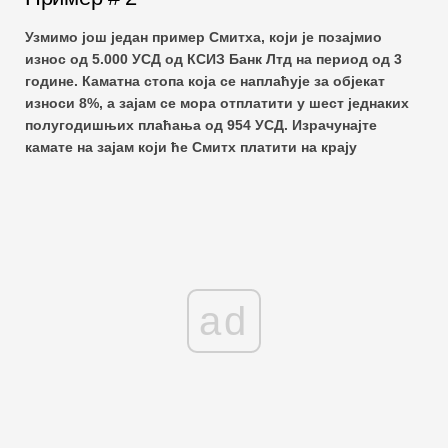
Узмимо још један пример Смитха, који је позајмио
износ од 5.000 УСД од КСИЗ Банк Лтд на период од 3
године. Каматна стопа која се наплаћује за објекат
износи 8%, а зајам се мора отплатити у шест једнаких
полугодишњих плаћања од 954 УСД. Израчунајте
камате на зајам који ће Смитх платити на крају
ad