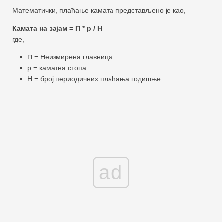
Математички, плаћање камата представљено је као,
Камата на зајам = П * р / Н
где,
П = Неизмирена главница
р = каматна стопа
Н = број периодичних плаћања годишње
ad