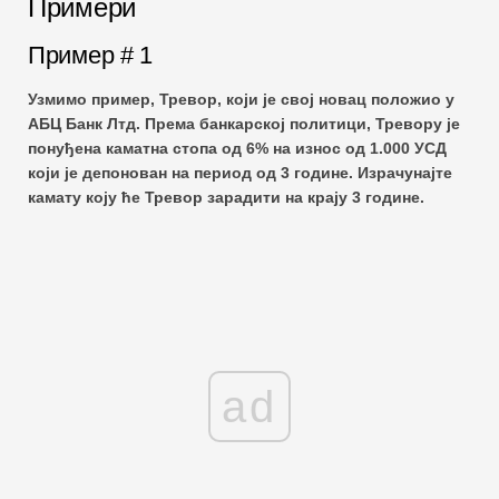
Примери
Пример # 1
Узмимо пример, Тревор, који је свој новац положио у
АБЦ Банк Лтд. Према банкарској политици, Тревору је
понуђена каматна стопа од 6% на износ од 1.000 УСД
који је депонован на период од 3 године. Израчунајте
камату коју ће Тревор зарадити на крају 3 године.
ad