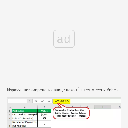
ad
1.
Израчун неизмирене главнице након
шест месеци биће -