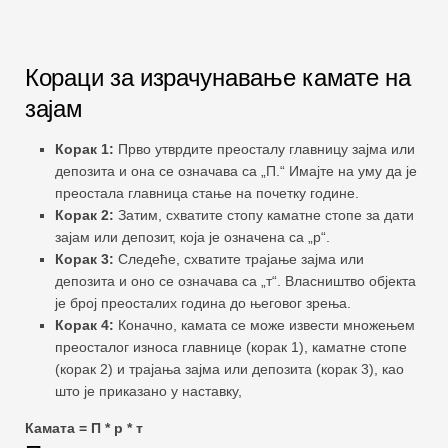
Кораци за израчунавање камате на
зајам
Корак 1:
Прво утврдите преосталу главницу зајма или
депозита и она се означава са „П.“ Имајте на уму да је
преостала главница стање на почетку године.
Корак 2:
Затим, схватите стопу каматне стопе за дати
зајам или депозит, која је означена са „р“.
Корак 3:
Следеће, схватите трајање зајма или
депозита и оно се означава са „т“. Власништво објекта
је број преосталих година до његовог зрења.
Корак 4:
Коначно, камата се може извести множењем
преосталог износа главнице (корак 1), каматне стопе
(корак 2) и трајања зајма или депозита (корак 3), као
што је приказано у наставку,
Камата = П * р * т