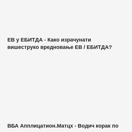
ЕВ у ЕБИТДА - Како израчунати
вишеструко вредновање ЕВ / ЕБИТДА?
ВБА Апплицатион.Матцх - Водич корак по