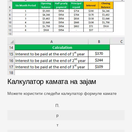
Калкулатор камата на зајам
Можете користити следећи калкулатор формуле камате
П.
р
т