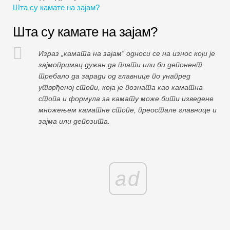
Шта су камате на зајам?
Водичи за финансијско моделирање
Шта су камате на зајам?
Пуни облик
Израз „камата на зајам“ односи се на износ који је
Водичи за управљање ризиком
зајмопримац дужан да плати или би депонент
требало да заради од главнице по унапред
утврђеној стопи, која је позната као каматна
стопа и формула за камату може бити изведене
множењем каматне стопе, преостале главнице и
зајма или депозита.
ad