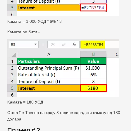
Камата = 1.000 УСД * 6% * 3
Камата ће бити -
Камата = 180 УСД
Стога ће Тревор на крају 3 године зарадити камату од 180
долара.
Пример # 2