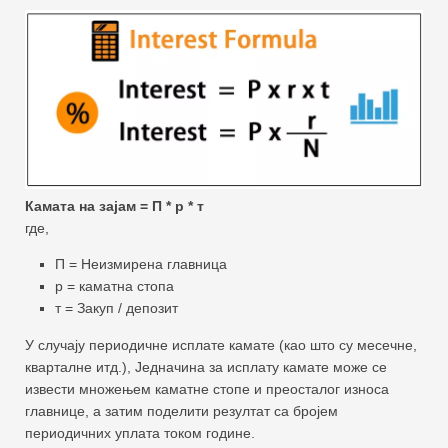
Камата на зајам = П * р * т
где,
П = Неизмирена главница
р = каматна стопа
т = Закуп / депозит
У случају периодичне исплате камате (као што су месечне,
кварталне итд.), Једначина за исплату камате може се
извести множењем каматне стопе и преосталог износа
главнице, а затим поделити резултат са бројем
периодичних уплата током године.