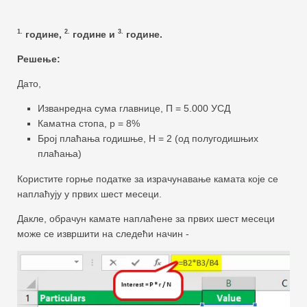
1.
2.
3.
године,
године и
године.
Решење:
Дато,
Изванредна сума главнице, П = 5.000 УСД
Каматна стопа, р = 8%
Број плаћања годишње, Н = 2 (од полугодишњих
плаћања)
Користите горње податке за израчунавање камата које се
наплаћују у првих шест месеци.
Дакле, обрачун камате наплаћене за првих шест месеци
може се извршити на следећи начин -