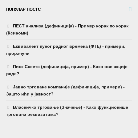
ПОПУЛАР ПОСТС
ПЕСТ анализа (дефиниција) - Пример корак по корак
(Ксиаоми)
Еквивалент пуног радног времена (ФТЕ) - примери,
прорачуни
Пинк Схеетс (дефиниција, пример) - Како ове акције
раде?
Јавно трговане компаније (дефиниција, примери) -
Зашто ићи у јавност?
Власничко трговање (Значење) - Како функционише
трговина реквизитима?