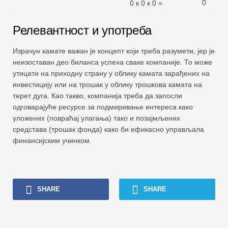
0
0 к 0 к 0 =
Релевантност и употреба
Израчун камате важан је концепт који треба разумети, јер је
неизоставан део биланса успеха сваке компаније. То може
утицати на приходну страну у облику камата зарађених на
инвестицију или на трошак у облику трошкова камата на
терет дуга. Као такво, компанија треба да запосли
одговарајуће ресурсе за подмиривање интереса како
уложених (повраћај улагања) тако и позајмљених
средстава (трошак фонда) како би ефикасно управљала
финансијским учинком.
SHARE
SHARE