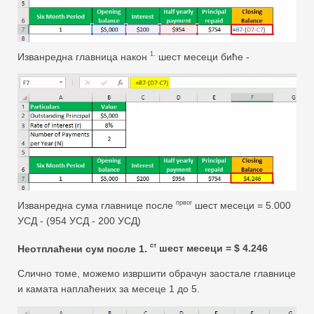
1.
Изванредна главница након
шест месеци биће -
првог
Изванредна сума главнице после
шест месеци = 5.000
УСД - (954 УСД - 200 УСД)
ст
Неотплаћени сум после 1.
шест месеци = $ 4.246
Слично томе, можемо извршити обрачун заостале главнице
и камата наплаћених за месеце 1 до 5.