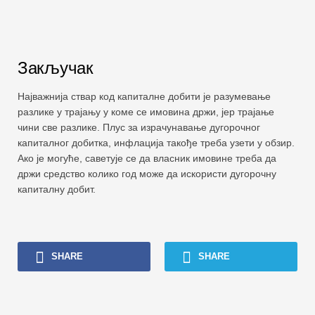
Закључак
Најважнија ствар код капиталне добити је разумевање
разлике у трајању у коме се имовина држи, јер трајање
чини све разлике. Плус за израчунавање дугорочног
капиталног добитка, инфлација такође треба узети у обзир.
Ако је могуће, саветује се да власник имовине треба да
држи средство колико год може да искористи дугорочну
капиталну добит.
SHARE
SHARE