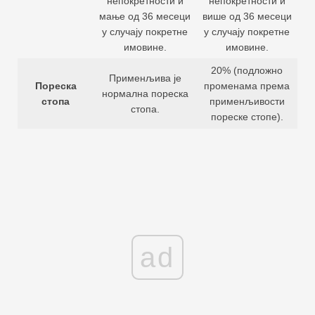
непокретности и
непокретности и
мање од 36 месеци
више од 36 месеци
у случају покретне
у случају покретне
имовине.
имовине.
20% (подложно
Применљива је
Пореска
променама према
нормална пореска
стопа
применљивости
стопа.
пореске стопе).
ad