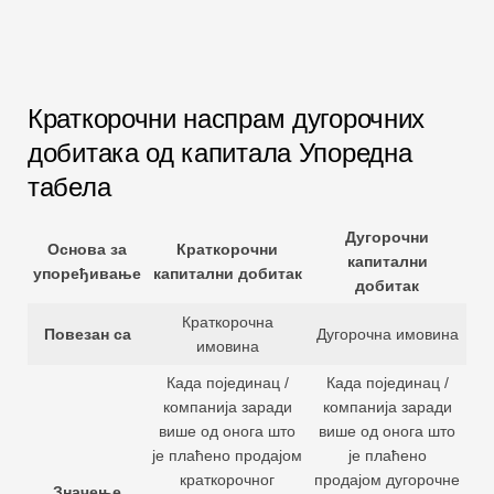
Краткорочни наспрам дугорочних
добитака од капитала Упоредна
табела
Дугорочни
Основа за
Краткорочни
капитални
упоређивање
капитални добитак
добитак
Краткорочна
Повезан са
Дугорочна имовина
имовина
Када појединац /
Када појединац /
компанија заради
компанија заради
више од онога што
више од онога што
је плаћено продајом
је плаћено
краткорочног
продајом дугорочне
Значење