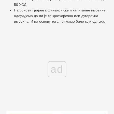
50 УСД.
На основу
трајања
финансијске и капиталне имовине,
одлучујемо да ли је то краткорочна или дугорочна
имовина. И на основу тога примамо било који од њих.
ad