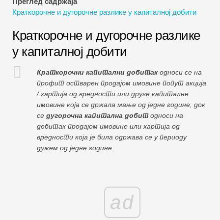
Преглед садржаја
Водичи за финансијско моделирање
Краткорочне и дугорочне разлике у капиталној добити
Пуни облик
Краткорочне и дугорочне разлике
у капиталној добити
Водичи за управљање ризиком
Краткорочни капитални добитак
односи се на
профит остварен продајом имовине попут акција
/ хартија од вредности или друге капиталне
имовине која се држала мање од једне године, док
се
дугорочна капитална добит
односи на
добитак продајом имовине или хартија од
вредности која је била одржава се у периоду
дужем од једне године
ad