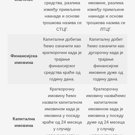
средства, разлика
имовине, разлика
између примљене
између примљене
накнаде и основе
накнаде и основе
трошкова назива се
трошкова назива се
СТЦГ.
ЛТЦГ.
Капитални добитак
Капиталну добит
ћемо означити као
ћемо означити као
краткорочни када је
дугорочну када је
Финансијска
трајање
трајање
имовина
финансијског
финансијске
средства краће од
имовине дуже од
годину дана.
годину дана.
Краткорочну
Краткорочну
имовину ћемо
имовину назваћемо
назвати капиталном
капиталном
имовином када је
имовином када је
имовина у поседу
имовина у поседу
Капитална
краће од 24 месеца
дуже од 24 месеца
имовина
у случају
у случају