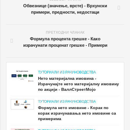
Обвезнице (значење, врсте) - Врхунски
примери, предности, недостаци
ПРЕТХОДНИ ЧЛАНАК
Формула процента грешке - Како
израчунати проценат грешке - Примери
ТУТОРИАЛИ ИЗ РАЧУНОВОДСТВА
Нето материјална имовина -
Израчунајте нето материјалну имовину
по акцији - ВаллСтреетМојо
ТУТОРИАЛИ ИЗ РАЧУНОВОДСТВА
Формула нето имовине - Корак по
корак израчунавања нето имовине са
примерима