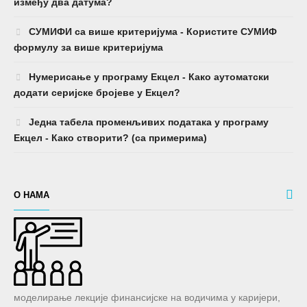
између два датума?
СУМИФИ са више критеријума - Користите СУМИФ
формулу за више критеријума
Нумерисање у програму Екцел - Како аутоматски
додати серијске бројеве у Екцел?
Једна табела променљивих података у програму
Екцел - Како створити? (са примерима)
О НАМА
моделирање лекције финансијске на водичима у каријери,