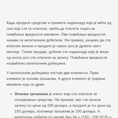
Када продате средство и примите надокнаду која је већа од
оне која сте га платили, треба да платите порез за
повећање вредности имовине. Ово повећање вредности
назива се капиталним добитком. На пример, рецимо да сте
власник залихе и продате је након што је држите шест
месеци. Током продаје, добили сте надокнаду која је више
од онога што сте платили за залиху. Повећање вредности
назваћемо капиталним добицима.
У капиталним добицима постоје два елемента. Први
елемент је основа трошкова. А други елемент је трајање
имовине која се држи.
Основа трошкова
је износ који сте платили за
поседовање средства. На пример, ако сте купили
залиху по цени од 100 долара, а продате је по цени од
150 долара, основица трошкова је 100 долара. А
капитални добитак од акције био би = (150 - 100 УСД) =