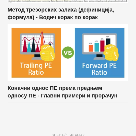
Метод трезорских залиха (дефиниција,
формула) - Водич корак по корак
Коначни однос ПЕ према предњем
односу ПЕ - Главни примери и прорачун
SLEDEĆI ЧЛАНАК