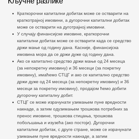
Кључне разлике
Краткорочни капитални добитак може се остварити на
краткотрајној имовини, а дугорочни капитални добитак
може се остварити на дуготрајној имовини.
У случају финансијске имовине, краткорочни
капитални добитак може се остварити када се средство
држи мање од годину дана. Касније, финансијска
имовина мора да се држи дуже од годину дана.
Ако се капитално средство држи мање од 24 месеца
(за непокретну имовину) и 36 месеци (за покретну
имовину), имаћемо СТЦГ и ако се капитално средство
држи дуже од 24 месеца (за непокретну имовину) и 36
месеци за покретну имовину), продајом ћемо добити
дугорочну капиталну добит.
СТЦГ се може израчунати узимањем пуне вредности
накнаде, а затим одузимањем трошкова потребних за
пренос имовине, трошкова стицања, трошкова
побољшања и изузећа (ако постоји). Дугорочни
капитални добитак, с друге стране, може се израчунати
узимањем пуне вредности накнаде, а затим