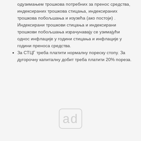
одузимањем трошкова потребних за пренос средства,
индексираних трошкова стицања, индексираних
трошкова побољшања и изузећа (ако постоји) .
Индексирани трошкови стицања и индексирани
трошкови побољшања израчунавају се узимајући
однос инфлације у години стицања и инфлације у
години преноса средства.
За СТЦГ треба платити нормалну пореску стопу. За
дугорочну капиталну добит треба платити 20% пореза.
ad