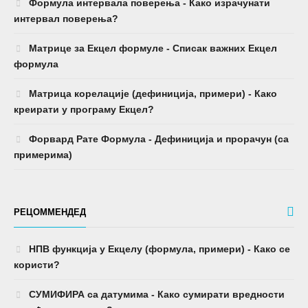
Формула интервала поверења - Како израчунати
интервал поверења?
Матрице за Екцел формуле - Списак важних Екцел
формула
Матрица корелације (дефиниција, примери) - Како
креирати у програму Екцел?
Форвард Рате Формула - Дефиниција и прорачун (са
примерима)
РЕЦОММЕНДЕД
НПВ функција у Екцелу (формула, примери) - Како се
користи?
СУМИФИРА са датумима - Како сумирати вредности