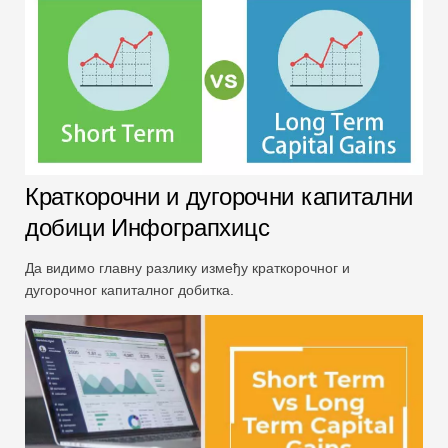
Краткорочни и дугорочни капитални
добици Инфограпхицс
Да видимо главну разлику између краткорочног и
дугорочног капиталног добитка.