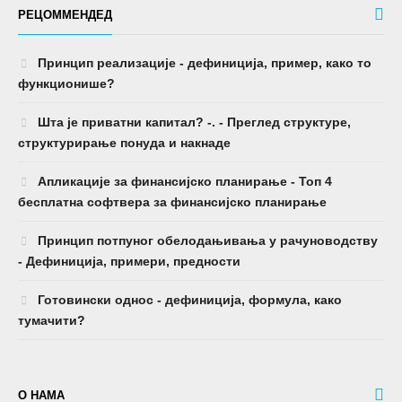
РЕЦОММЕНДЕД
Принцип реализације - дефиниција, пример, како то
функционише?
Шта је приватни капитал? -. - Преглед структуре,
структурирање понуда и накнаде
Апликације за финансијско планирање - Топ 4
бесплатна софтвера за финансијско планирање
Принцип потпуног обелодањивања у рачуноводству
- Дефиниција, примери, предности
Готовински однос - дефиниција, формула, како
тумачити?
О НАМА