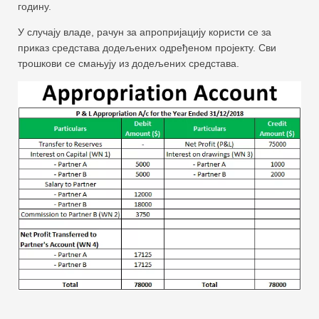
годину.
У случају владе, рачун за апропријацију користи се за
приказ средстава додељених одређеном пројекту. Сви
трошкови се смањују из додељених средстава.