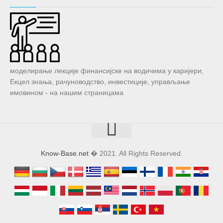
моделирање лекције финансијске на водичима у каријери,
Екцел знања, рачуноводство, инвестиције, управљање
имовином - на нашим страницама
Know-Base.net
� 2021. All Rights Reserved.