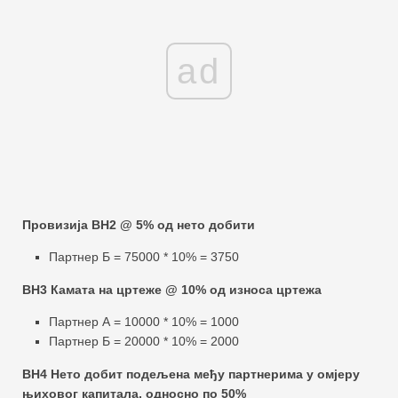
ad
Провизија ВН2 @ 5% од нето добити
Партнер Б = 75000 * 10% = 3750
ВН3 Камата на цртеже @ 10% од износа цртежа
Партнер А = 10000 * 10% = 1000
Партнер Б = 20000 * 10% = 2000
ВН4 Нето добит подељена међу партнерима у омјеру
њиховог капитала, односно по 50%