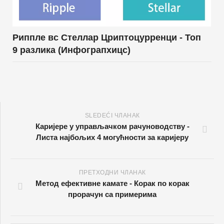
Риппле вс Стеллар Цриптоцурренци - Топ
9 разлика (Инфограпхицс)
SLEDEĆI ЧЛАНАК
Каријере у управљачком рачуноводству -
Листа најбољих 4 могућности за каријеру
ПРЕТХОДНИ ЧЛАНАК
Метод ефективне камате - Корак по корак
прорачун са примерима