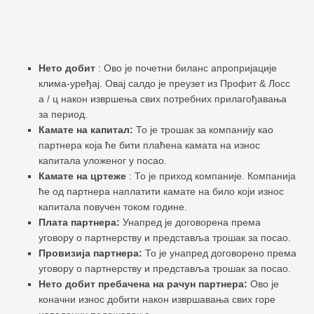
Нето добит
: Ово је почетни биланс апропријације
клима-уређај. Овај салдо је преузет из Профит & Лосс
а / ц након извршења свих потребних прилагођавања
за период.
Камате на капитал:
То је трошак за компанију као
партнера која ће бити плаћена камата на износ
капитала уложеног у посао.
Камате на цртеже
: То је приход компаније. Компанија
ће од партнера наплатити камате на било који износ
капитала повучен током године.
Плата партнера:
Унапред је договорена према
уговору о партнерству и представља трошак за посао.
Провизија партнера:
То је унапред договорено према
уговору о партнерству и представља трошак за посао.
Нето добит пребачена на рачун партнера:
Ово је
коначни износ добити након извршавања свих горе