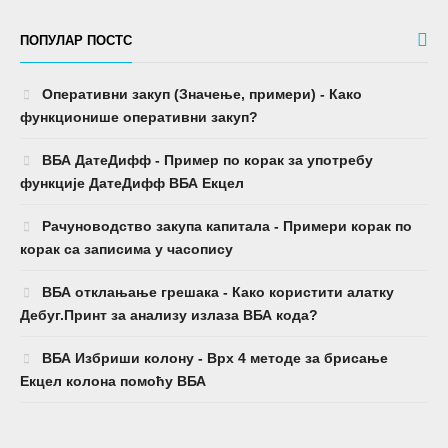
ПОПУЛАР ПОСТС
Оперативни закуп (Значење, примери) - Како
функционише оперативни закуп?
ВБА ДатеДифф - Пример по корак за употребу
функције ДатеДифф ВБА Екцел
Рачуноводство закупа капитала - Примери корак по
корак са записима у часопису
ВБА отклањање грешака - Како користити алатку
Дебуг.Принт за анализу излаза ВБА кода?
ВБА Избриши колону - Врх 4 методе за брисање
Екцел колона помоћу ВБА