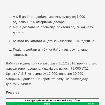
А & Б да бисте добили месечну плату од 1.000,
односно 1.500 америчких долара
Б-у је дозвољена провизија по стопи од 5% од нето
добити
Камата на капитал и цртеже износиће 10% годишње
Подјела добити и губитка биће у односу на удио
капитала.
Добит за годину која се завршава 31.12.2018, пре него што
изврши горе наведена издвајања, износи 75.000 УСД.
Цртежи А & Б износили су 10.000, односно 20.000
америчких долара. Припремите рачун за расподјелу
добити и губитка.
Решење