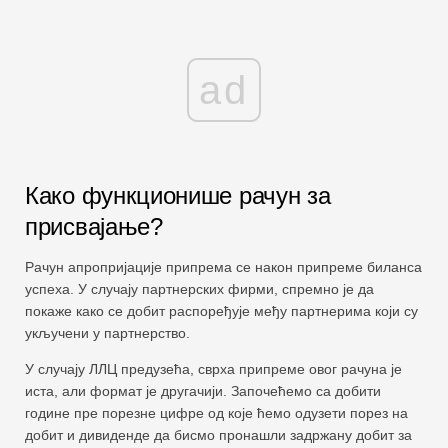
ad
Како функционише рачун за
присвајање?
Рачун апропријације припрема се након припреме биланса
успеха. У случају партнерских фирми, спремно је да
покаже како се добит распоређује међу партнерима који су
укључени у партнерство.
У случају ЛЛЦ предузећа, сврха припреме овог рачуна је
иста, али формат је другачији. Започећемо са добити
године пре порезне цифре од које ћемо одузети порез на
добит и дивиденде да бисмо пронашли задржану добит за