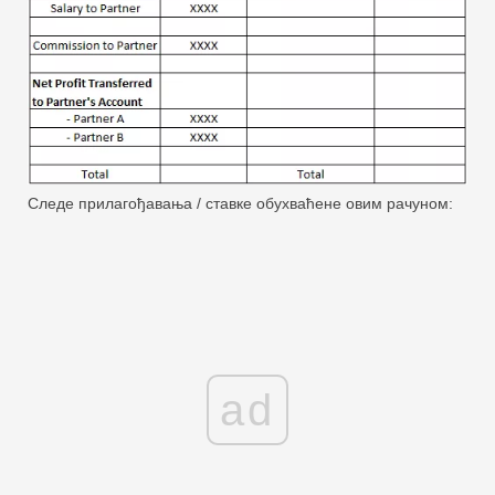
Следе прилагођавања / ставке обухваћене овим рачуном:
ad