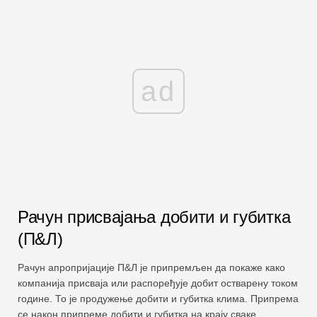
ad
Рачун присвајања добити и губитка
(П&Л)
Рачун апропријације П&Л је припремљен да покаже како
компанија присваја или распоређује добит остварену током
године. То је продужење добити и губитка клима. Припрема
се након припреме добити и губитка на крају сваке