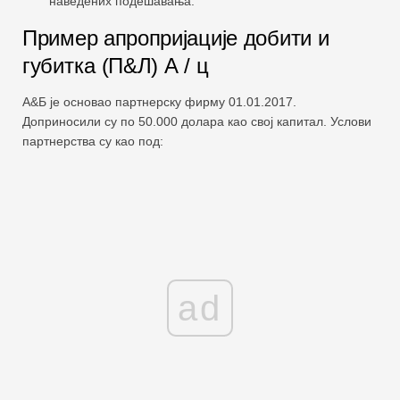
наведених подешавања.
Пример апропријације добити и
губитка (П&Л) А / ц
А&Б је основао партнерску фирму 01.01.2017.
Доприносили су по 50.000 долара као свој капитал. Услови
партнерства су као под:
ad