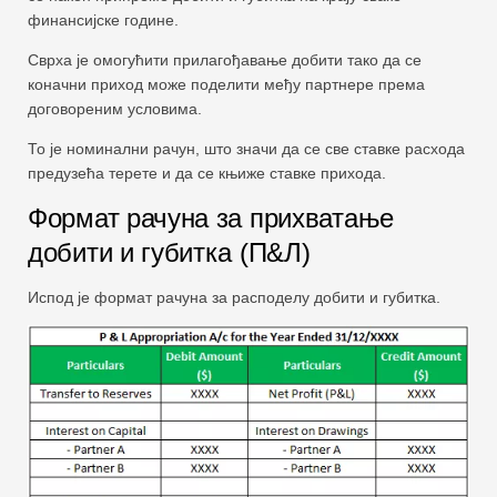
финансијске године.
Сврха је омогућити прилагођавање добити тако да се
коначни приход може поделити међу партнере према
договореним условима.
То је номинални рачун, што значи да се све ставке расхода
предузећа терете и да се књиже ставке прихода.
Формат рачуна за прихватање
добити и губитка (П&Л)
Испод је формат рачуна за расподелу добити и губитка.