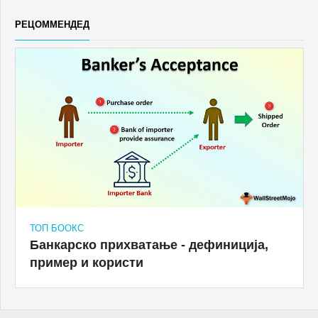
РЕЦОММЕНДЕД
ТОП БООКС
Банкарско прихватање - дефиниција,
пример и користи