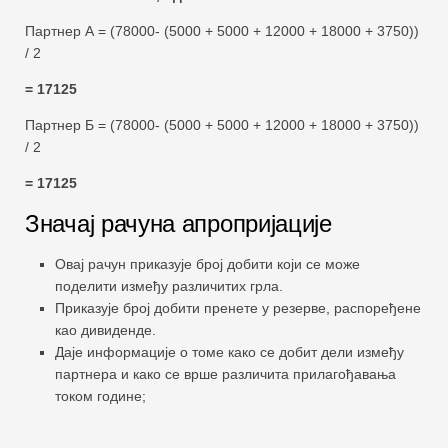
Партнер А = (78000- (5000 + 5000 + 12000 + 18000 + 3750))
/ 2
= 17125
Партнер Б = (78000- (5000 + 5000 + 12000 + 18000 + 3750))
/ 2
= 17125
Значај рачуна апропријације
Овај рачун приказује број добити који се може
поделити између различитих грла.
Приказује број добити пренете у резерве, распоређене
као дивиденде.
Даје информације о томе како се добит дели између
партнера и како се врше различита прилагођавања
током године;