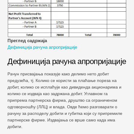
Водичи за финансијско моделирање
Пуни облик
Водичи за управљање ризиком
Преглед садржаја
Дефиниција рачуна апропријације
Дефиниција рачуна апропријације
Рачун присвајања показује како делимо нето добит
предузећа, тј. Колико се користи за плаћање пореза на
добит, колико се исплаћује као дивиденда акционарима и
колико се издваја као задржана добит. Углавном га
припрема партнерска фирма, друштво са ограниченом
одговорношћу (ЛЛЦ) и влада. Овде ћемо разговарати о
рачуну за расподелу добити и губитка који су припремиле
партнерске фирме. Издвајања се врше само када има
добити.