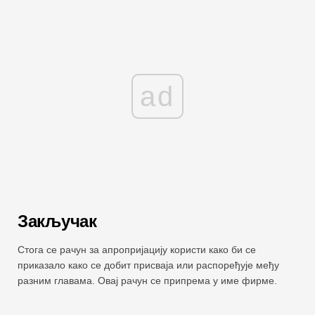
ad
Закључак
Стога се рачун за апропријацију користи како би се
приказало како се добит присваја или распоређује међу
разним главама. Овај рачун се припрема у име фирме.