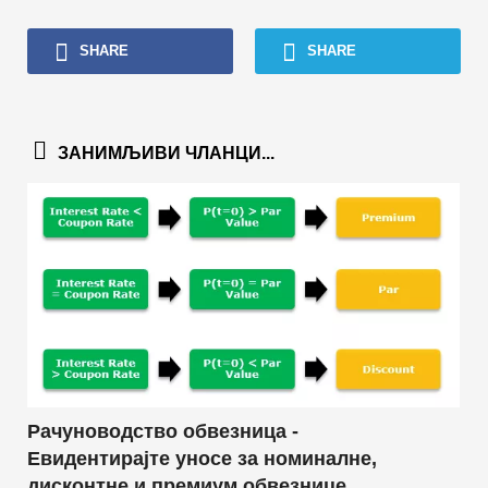
SHARE
SHARE
ЗАНИМЉИВИ ЧЛАНЦИ...
Рачуноводство обвезница -
Евидентирајте уносе за номиналне,
дисконтне и премиум обвезнице