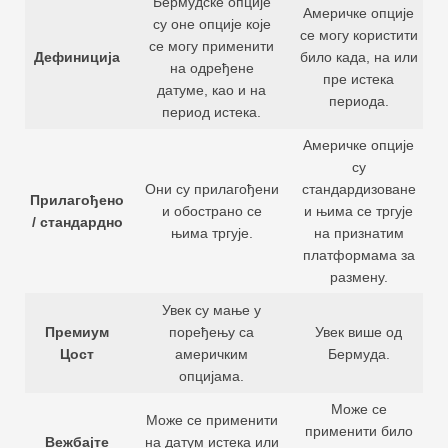
Бермудске опције
Америчке опције
су оне опције које
се могу користити
се могу применити
Дефиниција
било када, на или
на одређене
пре истека
датуме, као и на
периода.
период истека.
Америчке опције
су
Они су прилагођени
стандардизоване
Прилагођено
и обострано се
и њима се тргује
/ стандардно
њима тргује.
на признатим
платформама за
размену.
Увек су мање у
Премиум
поређењу са
Увек више од
Цост
америчким
Бермуда.
опцијама.
Може се
Може се применити
применити било
Вежбајте
на датум истека или