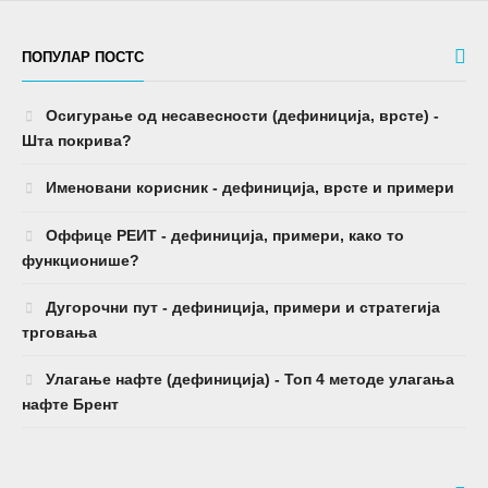
Шта покрива?
Именовани корисник - дефиниција, врсте и примери
Оффице РЕИТ - дефиниција, примери, како то
функционише?
Дугорочни пут - дефиниција, примери и стратегија
трговања
Улагање нафте (дефиниција) - Топ 4 методе улагања
нафте Брент
РЕЦОММЕНДЕД
Калкулатор плаћања хипотеке са порезима и
осигурањем (примери)
Калкулатор прихода од пензије (корак по корак) -