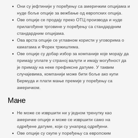
Они су јефтинији у поређењу са америчким опцијама и
нуде боље опције за вежбање од европских опција.
Ове опције се продају преко ОТЦ производа и нуде
прилагођене трговине у поређењу са стандардним
стандардним опцијама.
Ова врста опције се углавном користи у уговорима о
каматама и Форек тржиштима.
Ове опције су добар избор за компаније које морају да
примају уплате у страној валути и имају могућност да
је примају на неке префиксне датуме. У таквим
случајевима, компанији може бити боље ако купи
Бермуда и плати мање премије у поређењу са
америчком.
Мане
Не може се извршити ни у једном тренутку као
америчке опције и може се извршити само на
одређене датуме, који су унапред одређени.
Ове опције су скупе у поређењу са европским