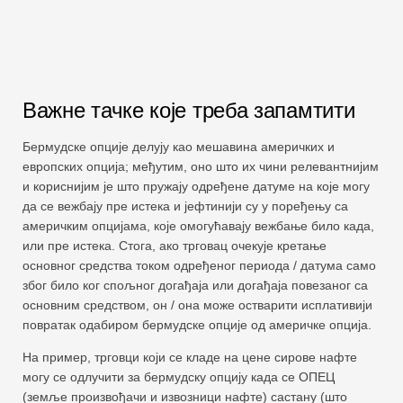
Важне тачке које треба запамтити
Бермудске опције делују као мешавина америчких и
европских опција; међутим, оно што их чини релевантнијим
и кориснијим је што пружају одређене датуме на које могу
да се вежбају пре истека и јефтинији су у поређењу са
америчким опцијама, које омогућавају вежбање било када,
или пре истека. Стога, ако трговац очекује кретање
основног средства током одређеног периода / датума само
због било ког спољног догађаја или догађаја повезаног са
основним средством, он / она може остварити исплативији
повратак одабиром бермудске опције од америчке опција.
На пример, трговци који се кладе на цене сирове нафте
могу се одлучити за бермудску опцију када се ОПЕЦ
(земље произвођачи и извозници нафте) састану (што