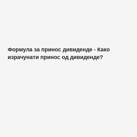
Формула за принос дивиденде - Како
израчунати принос од дивиденде?
Повраћај периода задржавања
(дефиниција, формула) - Израчунајте ХПР