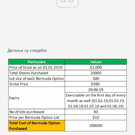
Детаљи су следећи: