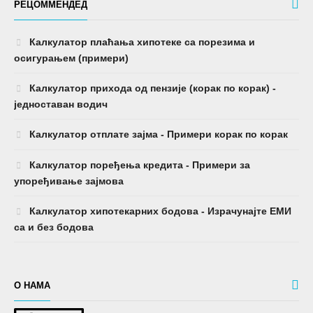
једноставан водич
Калкулатор отплате зајма - Примери корак по корак
Калкулатор поређења кредита - Примери за
упоређивање зајмова
Калкулатор хипотекарних бодова - Израчунајте ЕМИ
са и без бодова
О НАМА
моделирање лекције финансијске на водичима у каријери,