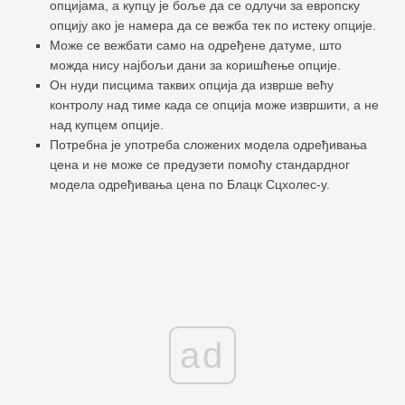
опцијама, а купцу је боље да се одлучи за европску
опцију ако је намера да се вежба тек по истеку опције.
Може се вежбати само на одређене датуме, што
можда нису најбољи дани за коришћење опције.
Он нуди писцима таквих опција да изврше већу
контролу над тиме када се опција може извршити, а не
над купцем опције.
Потребна је употреба сложених модела одређивања
цена и не може се предузети помоћу стандардног
модела одређивања цена по Блацк Сцхолес-у.
ad