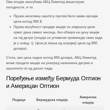
Ова опција омогућава АБЦ Лимитед вишеструке
погодности, и то:
Пружа негативну заштиту против било какве ерозије
цена испод 980 $.
Пружа могућност продаје акције по извршној цени
првог дана сваког месеца, без обзира на цену акције
на тај датум (опција се углавном примењује само када
је у новцу, тј. Цена је мања од штрајка) цена од 980
долара).
Стога, ако цена падне испод 980 долара, АБЦ Лимитед
може продати акције на унапред назначене датуме и
заштитити се од даљег пада.
Поређење између Бермуда Оптион
и Америцан Оптион
Америчка
Подаци
Бермудска опција
опција