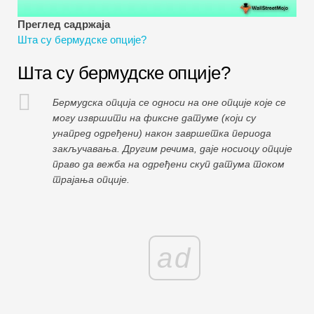
Водичи за финансијско моделирање
Преглед садржаја
Шта су бермудске опције?
Пуни облик
Шта су бермудске опције?
Водичи за управљање ризиком
Бермудска опција се односи на оне опције које се
могу извршити на фиксне датуме (који су
унапред одређени) након завршетка периода
закључавања. Другим речима, даје носиоцу опције
право да вежба на одређени скуп датума током
трајања опције.
ad