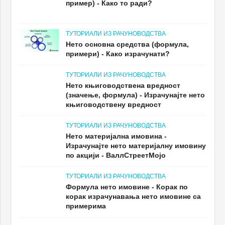
ТУТОРИАЛИ ИЗ РАЧУНОВОДСТВА
Нето књиговодствена вредност
(значење, формула) - Израчунајте нето
књиговодствену вредност
ТУТОРИАЛИ ИЗ РАЧУНОВОДСТВА
Нето материјална имовина -
Израчунајте нето материјалну имовину
по акцији - ВаллСтреетМојо
ТУТОРИАЛИ ИЗ РАЧУНОВОДСТВА
Формула нето имовине - Корак по
корак израчунавања нето имовине са
примерима
РЕЦОММЕНДЕД