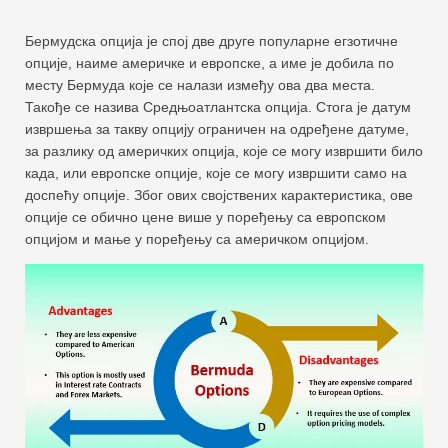
Бермудска опција је спој две друге популарне егзотичне
опције, наиме америчке и европске, а име је добила по
месту Бермуда које се налази између ова два места.
Такође се назива Средњоатлантска опција. Стога је датум
извршења за такву опцију ограничен на одређене датуме,
за разлику од америчких опција, које се могу извршити било
када, или европске опције, које се могу извршити само на
доспећу опције. Због ових својствених карактеристика, ове
опције се обично цене више у поређењу са европском
опцијом и мање у поређењу са америчком опцијом.