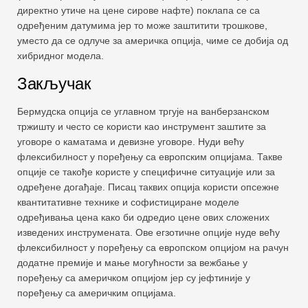
директно утиче на цене сирове нафте) поклапа се са
одређеним датумима јер то може заштитити трошкове,
уместо да се одлуче за америчка опција, чиме се добија од
хибридног модела.
Закључак
Бермудска опција се углавном тргује на ванберзанском
тржишту и често се користи као инструмент заштите за
уговоре о каматама и девизне уговоре. Нуди већу
флексибилност у поређењу са европским опцијама. Такве
опције се такође користе у специфичне ситуације или за
одређене догађаје. Писац таквих опција користи опсежне
квантитативне технике и софистициране моделе
одређивања цена како би одредио цене ових сложених
изведених инструмената. Ове егзотичне опције нуде већу
флексибилност у поређењу са европском опцијом на рачун
додатне премије и мање могућности за вежбање у
поређењу са америчком опцијом јер су јефтиније у
поређењу са америчким опцијама.