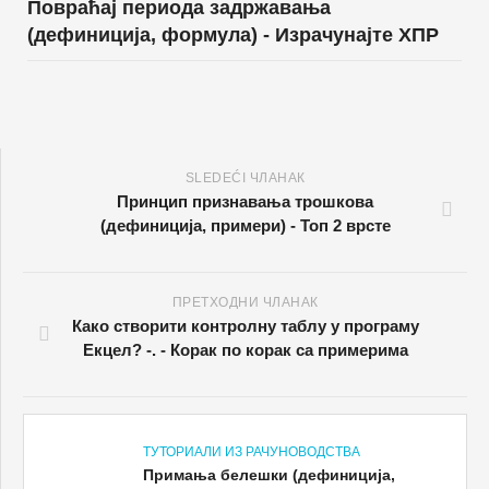
SLEDEĆI ЧЛАНАК
Принцип признавања трошкова
(дефиниција, примери) - Топ 2 врсте
ПРЕТХОДНИ ЧЛАНАК
Како створити контролну таблу у програму
Екцел? -. - Корак по корак са примерима
ТУТОРИАЛИ ИЗ РАЧУНОВОДСТВА
Примања белешки (дефиниција,
пример) - Како то ради?
ТУТОРИАЛИ ИЗ РАЧУНОВОДСТВА
Нето основна средства (формула,
примери) - Како израчунати?