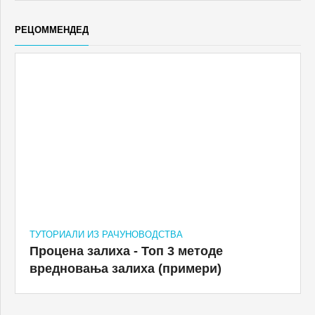
ТУТОРИАЛИ ИЗ РАЧУНОВОДСТВА
Процена залиха - Топ 3 методе
вредновања залиха (примери)
ПОПУЛАР ПОСТС
Осигурање од несавесности (дефиниција, врсте) -