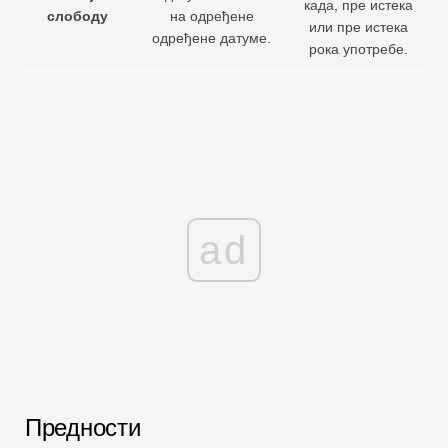
када, пре истека
слободу
на одређене
или пре истека
одређене датуме.
рока употребе.
ad
Предности