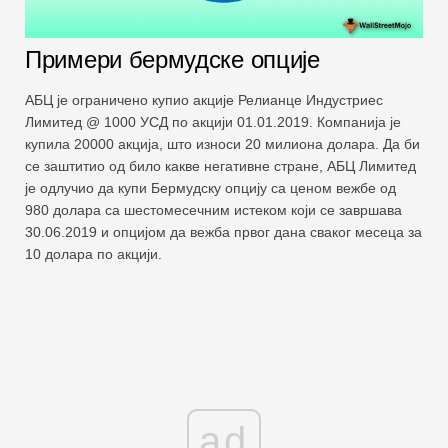
Примери бермудске опције
АБЦ је ограничено купио акције Релианце Индустриес
Лимитед @ 1000 УСД по акцији 01.01.2019. Компанија је
купила 20000 акција, што износи 20 милиона долара. Да би
се заштитио од било какве негативне стране, АБЦ Лимитед
је одлучио да купи Бермудску опцију са ценом вежбе од
980 долара са шестомесечним истеком који се завршава
30.06.2019 и опцијом да вежба првог дана сваког месеца за
10 долара по акцији.
ad