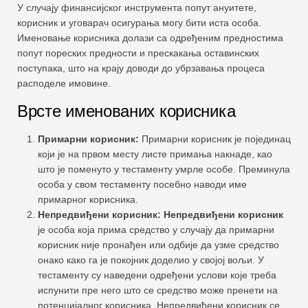
У случају финансијског инструмента попут ануитете,
корисник и уговарач осигурања могу бити иста особа.
Именовање корисника долази са одређеним предностима
попут пореских предности и прескакања оставинских
поступака, што на крају доводи до убрзавања процеса
расподеле имовине.
Врсте именованих корисника
Примарни корисник:
Примарни корисник је појединац
који је на првом месту листе примања накнаде, као
што је поменуто у тестаменту умрле особе. Преминула
особа у свом тестаменту посебно наводи име
примарног корисника.
Непредвиђени корисник: Непредвиђени корисник
је особа која прима средство у случају да примарни
корисник није пронађен или одбије да узме средство
онако како га је покојник доделио у својој вољи. У
тестаменту су наведени одређени услови које треба
испунити пре него што се средство може пренети на
потенцијалног корисника. Непредвиђени корисник се