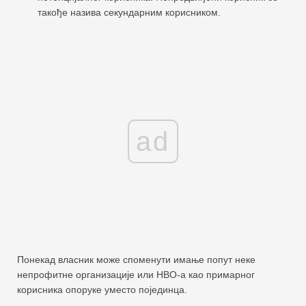
такође назива секундарним корисником.
ad
Понекад власник може споменути имање попут неке
непрофитне организације или НВО-а као примарног
корисника опоруке уместо појединца.