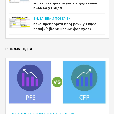
корак по корак за увоз и додавање
КСМЛ-а у Екцел
ЕКЦЕЛ, ВБА И ПОВЕР БИ
Како пребројати број речи у Екцел
ћелији? (Коришћење формула)
РЕЦОММЕНДЕД