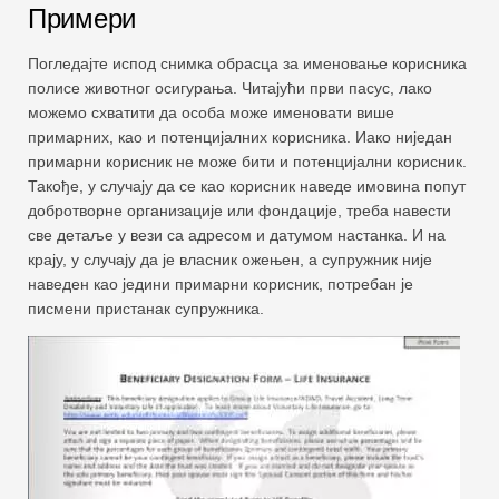
Примери
Погледајте испод снимка обрасца за именовање корисника
полисе животног осигурања. Читајући први пасус, лако
можемо схватити да особа може именовати више
примарних, као и потенцијалних корисника. Иако ниједан
примарни корисник не може бити и потенцијални корисник.
Такође, у случају да се као корисник наведе имовина попут
добротворне организације или фондације, треба навести
све детаље у вези са адресом и датумом настанка. И на
крају, у случају да је власник ожењен, а супружник није
наведен као једини примарни корисник, потребан је
писмени пристанак супружника.