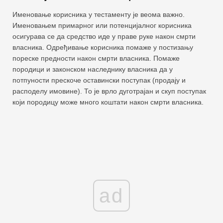
Именовање корисника у тестаменту је веома важно.
Именовањем примарног или потенцијалног корисника
осигурава се да средство иде у праве руке након смрти
власника. Одређивање корисника помаже у постизању
пореске предности након смрти власника. Помаже
породици и законском наследнику власника да у
потпуности прескоче оставински поступак (продају и
расподелу имовине). То је врло дуготрајан и скуп поступак
који породицу може много коштати након смрти власника.
ad