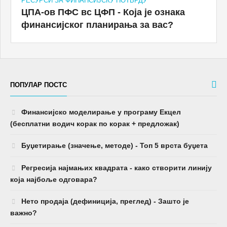
РЕСУРСИ ЗА ФИНАНСИЈСКУ ПОТВРДУ
ЦПА-ов ПФС вс ЦФП - Која је ознака
финансијског планирања за вас?
ПОПУЛАР ПОСТС
Финансијско моделирање у програму Екцел
(бесплатни водич корак по корак + предложак)
Буџетирање (значење, методе) - Топ 5 врста буџета
Регресија најмањих квадрата - како створити линију
која најбоље одговара?
Нето продаја (дефиниција, преглед) - Зашто је
важно?