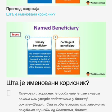
Водичи за финансијско моделирање
Преглед садржаја
Шта је именовани корисник?
Пуни облик
Водичи за управљање ризиком
Шта је именовани корисник?
Именовани корисник је особа чије је име снагом
закона или уредбе забележено у правној
документацији. Ова особа је једини или заједнички
сакупљач користи од поверења, полисе