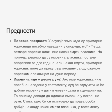
Предности
Пореска предност:
У случајевима када су примарни
корисници посебно наведени у опоруци, моћи ће да
остваре пореске олакшице након смрти власника. На
пример, рецимо да су имовина власника постале
опорезиве за две године, али након смрти, примарни
корисник може да прикупља имовину са одложеном
пореском олакшицом на дужи период.
Имовина иде у десне руке:
Ако име корисника није
посебно наведено у тестаменту, суд ће одлучити ко ће
добити имовину у датим чињеницама и сценаријима.
То понекад доводи до одласка имовине у погрешне
руке. Стога, како би се осигурало да права особа
добије накнаду након смрти власника, у тестаменту