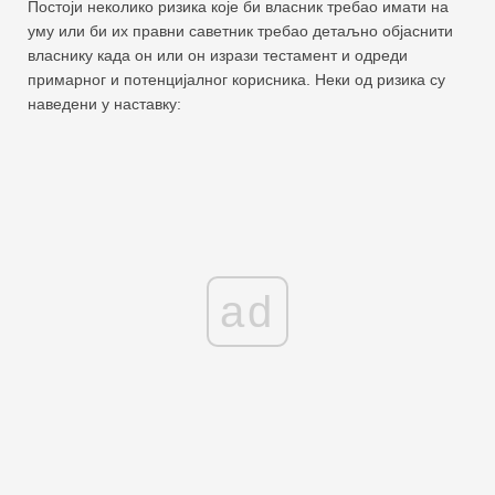
Постоји неколико ризика које би власник требао имати на
уму или би их правни саветник требао детаљно објаснити
власнику када он или он изрази тестамент и одреди
примарног и потенцијалног корисника. Неки од ризика су
наведени у наставку:
ad