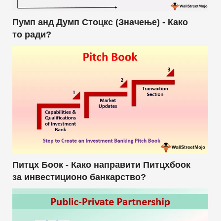
Пумп анд Думп Стоцкс (Значење) - Како
то ради?
Питцх Боок - Како направити Питцхбоок
за инвестиционо банкарство?