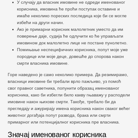
У случају да власник имовине не одреди именованог
корисника, имовина ће проћи поступак оставине и
имаће неколико пореских последица које би се могле
избећи на други начин.
Ако је примарни корисник малолетник уместо да им
поверење даје, судија ће одлучити ко ће управљати
имовином док малолетно лице не постане пунолетно.
Помињање неспецифичних корисника, попут моје уже
породице или моје деце, довешће до спорова након
смрти власника имовине.
Горе наведено је само неколико примера. Да резимирамо,
власници имовине би требали врло пажљиво, уз помоћ
свог правног саветника, попунити образац именованог
корисника, како би избегли било какву гњаважу у расподели
имовине након њихове смрти. Такође, требало би да
прегледају и ажурирају имена корисника након сваког већег
животног догађаја попут развода, брака или смрти
примарног или потенцијалног корисника пре власника.
Значај именованог корисника