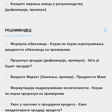
Концепт мерења новца у рачуноводству
(дефиниција, примери)
РЕЦОММЕНДЕД
Формула обвезница - Корак по корак израчунавања
вредности обвезница са примерима
Прорачун продаје (дефиниција, примери) - Шта је
буџет продаје?
Беарисх Маркет (Значење, пример) - Предности Мане
Формулација подразумеване волатилности - Корак
по корак прорачун са примерима
Унос у часопис о продајном кредиту - Како
евидентирати продају кредита?