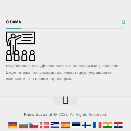
О НАМА
моделирање лекције финансијске на водичима у каријери,
Екцел знања, рачуноводство, инвестиције, управљање
имовином - на нашим страницама
Know-Base.net
� 2021. All Rights Reserved.