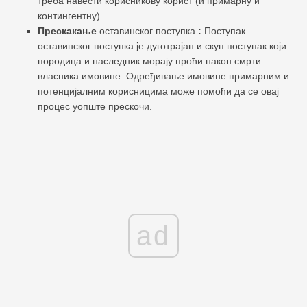
треба навести корисникову корист (и примарну и
контингентну).
Прескакање
оставинског поступка
:
Поступак
оставинског поступка је дуготрајан и скуп поступак који
породица и наследник морају проћи након смрти
власника имовине. Одређивање имовине примарним и
потенцијалним корисницима може помоћи да се овај
процес уопште прескочи.
ad