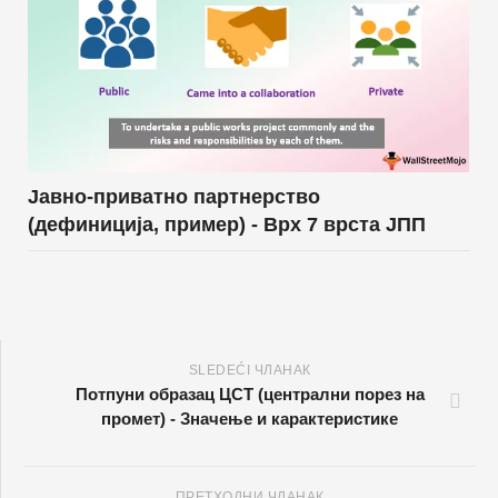
Јавно-приватно партнерство
(дефиниција, пример) - Врх 7 врста ЈПП
SLEDEĆI ЧЛАНАК
Потпуни образац ЦСТ (централни порез на
промет) - Значење и карактеристике
ПРЕТХОДНИ ЧЛАНАК