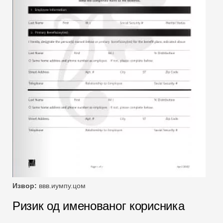
Извор:
ввв.иумпу.цом
Ризик од именованог корисника