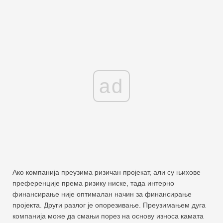
ad
Ако компанија преузима ризичан пројекат, али су њихове
преференције према ризику ниске, тада интерно
финансирање није оптималан начин за финансирање
пројекта. Други разлог је опорезивање. Преузимањем дуга
компанија може да смањи порез на основу износа камата