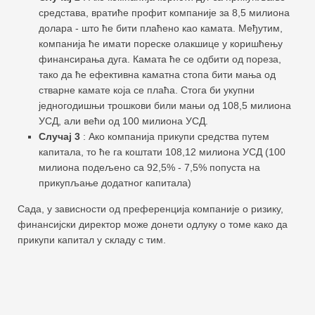
средстава, вратиће профит компаније за 8,5 милиона
долара - што ће бити плаћено као камата. Међутим,
компанија ће имати пореске олакшице у коришћењу
финансирања дуга. Камата ће се одбити од пореза,
тако да ће ефективна каматна стопа бити мања од
стварне камате која се плаћа. Стога би укупни
једногодишњи трошкови били мањи од 108,5 милиона
УСД, али већи од 100 милиона УСД.
Случај 3
: Ако компанија прикупи средства путем
капитала, то ће га коштати 108,12 милиона УСД (100
милиона подељено са 92,5% - 7,5% попуста на
прикупљање додатног капитала)
Сада, у зависности од преференција компаније о ризику,
финансијски директор може донети одлуку о томе како да
прикупи капитал у складу с тим.