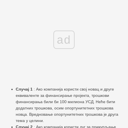
ad
Случај 1
: Ако компанија користи свој новац и друге
еквиваленте за финансирање пројекта, трошкови
финансирања били би 100 милиона УСД. Неће бити
додатних трошкова, осим опортунитетних трошкова
новца. Вредновање опортунитетних трошкова је друга
тема у целини.
Случај 2
: Ако компанија користи дуг за прикупљање