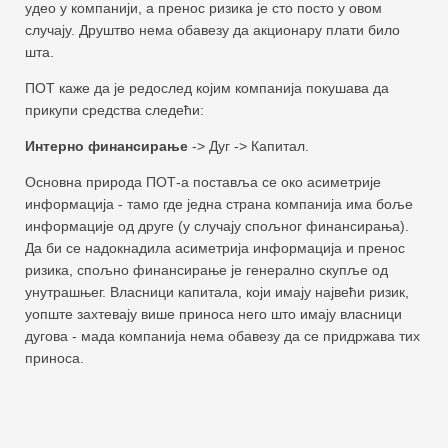
удео у компанији, а пренос ризика је сто посто у овом
случају. Друштво нема обавезу да акционару плати било
шта.
ПОТ каже да је редослед којим компанија покушава да
прикупи средства следећи:
Интерно финансирање
-> Дуг -> Капитал.
Основна природа ПОТ-а поставља се око асиметрије
информација - тамо где једна страна компанија има боље
информације од друге (у случају спољног финансирања).
Да би се надокнадила асиметрија информација и пренос
ризика, спољно финансирање је генерално скупље од
унутрашњег. Власници капитала, који имају највећи ризик,
уопште захтевају више приноса него што имају власници
дугова - мада компанија нема обавезу да се придржава тих
приноса.