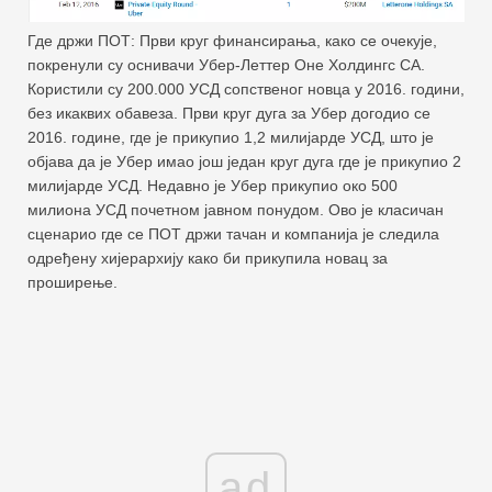
Где држи ПОТ: Први круг финансирања, како се очекује,
покренули су оснивачи Убер-Леттер Оне Холдингс СА.
Користили су 200.000 УСД сопственог новца у 2016. години,
без икаквих обавеза. Први круг дуга за Убер догодио се
2016. године, где је прикупио 1,2 милијарде УСД, што је
објава да је Убер имао још један круг дуга где је прикупио 2
милијарде УСД. Недавно је Убер прикупио око 500
милиона УСД почетном јавном понудом. Ово је класичан
сценарио где се ПОТ држи тачан и компанија је следила
одређену хијерархију како би прикупила новац за
проширење.
ad