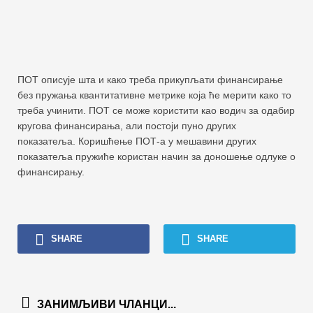
ПОТ описује шта и како треба прикупљати финансирање
без пружања квантитативне метрике која ће мерити како то
треба учинити. ПОТ се може користити као водич за одабир
кругова финансирања, али постоји пуно других
показатеља. Коришћење ПОТ-а у мешавини других
показатеља пружиће користан начин за доношење одлуке о
финансирању.
SHARE
SHARE
ЗАНИМЉИВИ ЧЛАНЦИ...