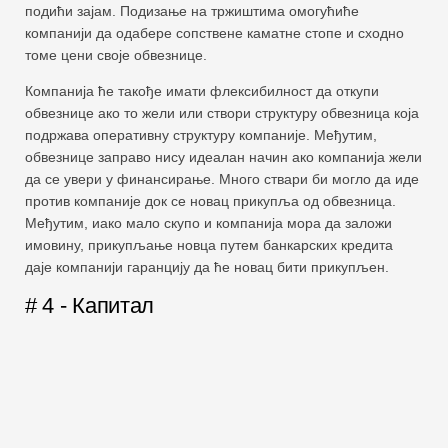
подићи зајам. Подизање на тржиштима омогућиће
компанији да одабере сопствене каматне стопе и сходно
томе цени своје обвезнице.
Компанија ће такође имати флексибилност да откупи
обвезнице ако то жели или створи структуру обвезница која
подржава оперативну структуру компаније. Међутим,
обвезнице заправо нису идеалан начин ако компанија жели
да се увери у финансирање. Много ствари би могло да иде
против компаније док се новац прикупља од обвезница.
Међутим, иако мало скупо и компанија мора да заложи
имовину, прикупљање новца путем банкарских кредита
даје компанији гаранцију да ће новац бити прикупљен.
# 4 - Капитал