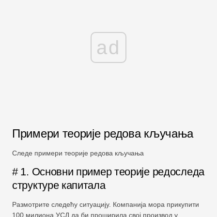
ad
Примери теорије редова кључања
Следе примери теорије редова кључања
# 1. Основни пример теорије редоследа
структуре капитала
Размотрите следећу ситуацију. Компанија мора прикупити
100 милиона УСД да би проширила свој производ у