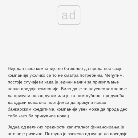
ad
Ниједан шеф компаније не би желео да прода део своје
компаније уколико се то не сматра потребним. Међутим,
постоје случајеви када је једини начин за прикупљање
новца продаја компаније. Било да је то неуспех компаније
да прикупи новац дугом или је то немогућност предузећа
да одржи довољно портфеља да прикупи новац
банкарским кредитима, компанија увек може да прода део
себе како би прикупила новац.
Једна од великих предности капиталног финансирања је
што није ризично. Потпуно је зависно од купца да поседује