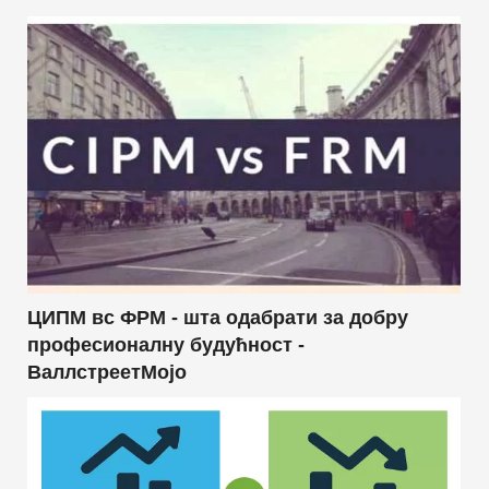
ЦИПМ вс ФРМ - шта одабрати за добру
професионалну будућност -
ВаллстреетМојо