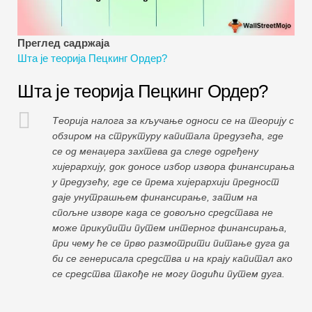
Водичи за финансијско моделирање
Пуни облик
Преглед садржаја
Шта је теорија Пецкинг Ордер?
Водичи за управљање ризиком
Шта је теорија Пецкинг Ордер?
Теорија налога за кључање односи се на теорију с
обзиром на структуру капитала предузећа, где
се од менаџера захтева да следе одређену
хијерархију, док доносе избор извора финансирања
у предузећу, где се према хијерархији предност
даје унутрашњем финансирање, затим на
спољне изворе када се довољно средстава не
може прикупити путем интерног финансирања,
при чему ће се прво размотрити питање дуга да
би се генерисала средства и на крају капитал ако
се средства такође не могу подићи путем дуга.