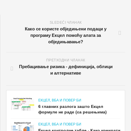
SLEDEĆI ЧЛАНАК
Како се користе обједињени подаци у
програму Екцел помоћу алата за
обједињавање?
ПРЕТХОДНИ ЧЛАНАК
Пребацивање ризика - дефиниција, облици
и алтернативе
ЕКЦЕЛ, ВБА И ПОВЕР БИ
6 главних разлога зашто Екцел
формуле не раде (са решењима)
ЕКЦЕЛ, ВБА И ПОВЕР БИ
Екцел контролне табле - Како креирати