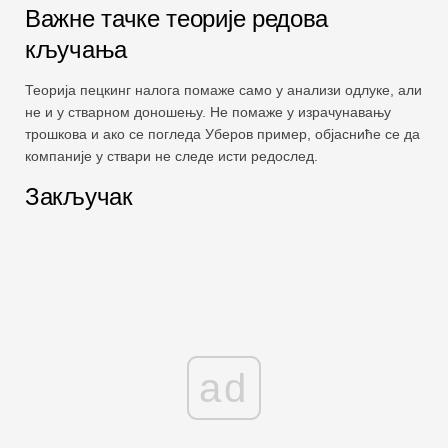
Важне тачке теорије редова
кључања
Теорија пецкинг налога помаже само у анализи одлуке, али
не и у стварном доношењу. Не помаже у израчунавању
трошкова и ако се погледа Уберов пример, објасниће се да
компаније у ствари не следе исти редослед.
Закључак
ad