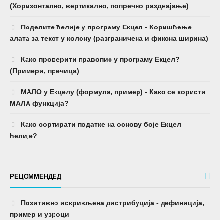
(Хоризонтално, вертикално, попречно раздвајање)
Поделите ћелије у програму Екцел - Коришћење
алата за текст у колону (разграничена и фиксна ширина)
Како проверити правопис у програму Екцел?
(Примери, пречица)
МАЛО у Екцелу (формула, пример) - Како се користи
МАЛА функција?
Како сортирати податке на основу боје Екцел
ћелије?
РЕЦОММЕНДЕД
Позитивно искривљена дистрибуција - дефиниција,
пример и узроци