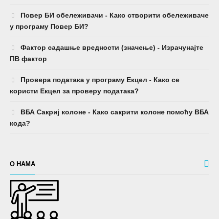
Повер БИ обележивачи - Како створити обележиваче
у програму Повер БИ?
Фактор садашње вредности (значење) - Израчунајте
ПВ фактор
Провера података у програму Екцел - Како се
користи Екцел за проверу података?
ВБА Сакриј колоне - Како сакрити колоне помоћу ВБА
кода?
О НАМА