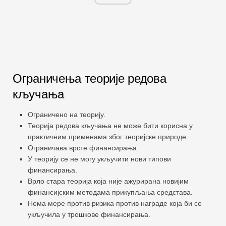
Ограничења теорије редова
кључања
Ограничено на теорију.
Теорија редова кључања не може бити корисна у
практичним применама због теоријске природе.
Ограничава врсте финансирања.
У теорију се не могу укључити нови типови
финансирања.
Врло стара теорија која није ажурирана новијим
финансијским методама прикупљања средстава.
Нема мере против ризика против награде која би се
укључила у трошкове финансирања.