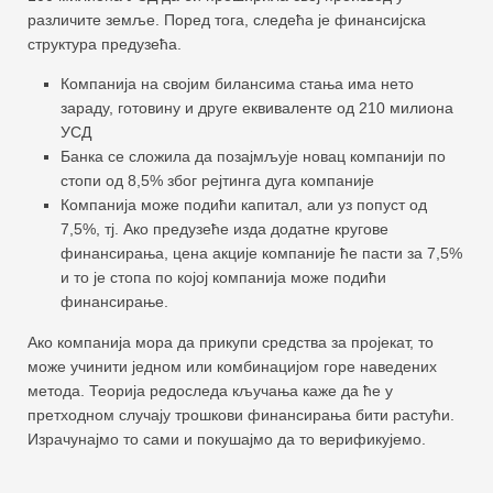
различите земље. Поред тога, следећа је финансијска
структура предузећа.
Компанија на својим билансима стања има нето
зараду, готовину и друге еквиваленте од 210 милиона
УСД
Банка се сложила да позајмљује новац компанији по
стопи од 8,5% због рејтинга дуга компаније
Компанија може подићи капитал, али уз попуст од
7,5%, тј. Ако предузеће изда додатне кругове
финансирања, цена акције компаније ће пасти за 7,5%
и то је стопа по којој компанија може подићи
финансирање.
Ако компанија мора да прикупи средства за пројекат, то
може учинити једном или комбинацијом горе наведених
метода. Теорија редоследа кључања каже да ће у
претходном случају трошкови финансирања бити растући.
Израчунајмо то сами и покушајмо да то верификујемо.