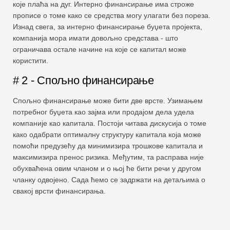
које плаћа на дуг. Интерно финансирање има строже
прописе о томе како се средства могу улагати без пореза.
Изнад свега, за интерно финансирање буџета пројекта,
компанија мора имати довољно средстава - што
ограничава остале начине на које се капитал може
користити.
# 2 - Спољно финансирање
Спољно финансирање може бити две врсте. Узимањем
потребног буџета као зајма или продајом дела удела
компаније као капитала. Постоји читава дискусија о томе
како одабрати оптималну структуру капитала која може
помоћи предузећу да минимизира трошкове капитала и
максимизира пренос ризика. Међутим, та расправа није
обухваћена овим чланом и о њој ће бити речи у другом
чланку одвојено. Сада ћемо се задржати на детаљима о
свакој врсти финансирања.