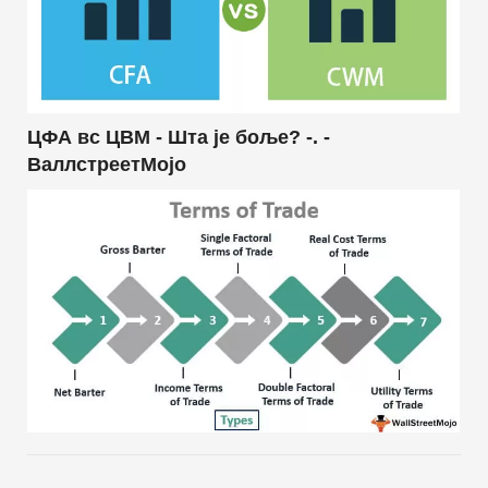
ЦФА вс ЦВМ - Шта је боље? -. -
ВаллстреетМојо