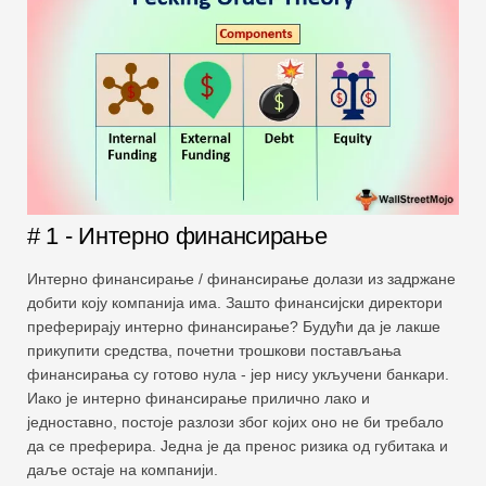
# 1 - Интерно финансирање
Интерно финансирање / финансирање долази из задржане
добити коју компанија има. Зашто финансијски директори
преферирају интерно финансирање? Будући да је лакше
прикупити средства, почетни трошкови постављања
финансирања су готово нула - јер нису укључени банкари.
Иако је интерно финансирање прилично лако и
једноставно, постоје разлози због којих оно не би требало
да се преферира. Једна је да пренос ризика од губитака и
даље остаје на компанији.