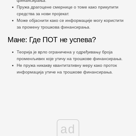
финансирања.
Пружа драгоцене смернице о томе како прикупити
средства за нови пројекат.
Може објаснити како се информације могу користити
за промену трошкова финансирања.
Мане: Где ПОТ не успева?
Теорија је врло ограничена у одређивању броја
променљивих које утичу на трошкове финансирања.
Не пружа никакву квантитативну меру како проток
информација утиче на трошкове финансирања.
ad