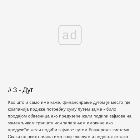
ad
# 3 - Дуг
Као што и само име каже, финансирање дугом је место где
компанија подиже потребну суму путем зајма - било
продајом обвезница ако предузеће жели подићи зајмове на
заменљивом тржишту или залагањем имовине ако
предузеће жели подићи зајмове путем банкарског система.
Сваки од ових начина има своје заслуге и недостатке како