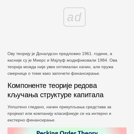
ad
Ову теорију је Доналдсон предложио 1961. године, а
касније су је Миерс и Мајлуф модификовали 1984. Ова
теорија можда није увек оптималан начин, али пружа
смернице о томе како започети финансирање.
Компоненте теорије редова
кључања структуре капитала
Уопштено гледано, начин прикупљања средстава за
пројекат или компанију класификује се на интерно и
екстерно финансирање.