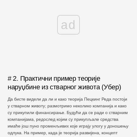
ad
# 2. Практични пример теорије
наруџбине из стварног живота (Убер)
Да бисте видели да ли и како теорија Пецкинг Реда постоји
у стварном животу; размотримо неколико компанија и како
су прикупили финансирање. Будући да се ради о стварним
компанијама, редослед којим су прикупљале средства
имаће још пуно променљивих које играју улогу у доношењу
одлука. На пример, када је теорија развијена, концепт