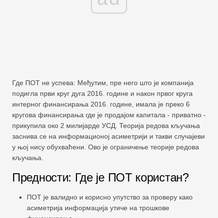
Где ПОТ не успева: Међутим, пре него што је компанија
подигла први круг дуга 2016. године и након првог круга
интерног финансирања 2016. године, имала је преко 6
кругова финансирања где је продајом капитала - приватно -
прикупила око 2 милијарде УСД. Теорија редова кључања
заснива се на информационој асиметрији и такви случајеви
у њој нису обухваћени. Ово је ограничење теорије редова
кључања.
Предности: Где је ПОТ користан?
ПОТ је валидно и корисно упутство за проверу како
асиметрија информација утиче на трошкове