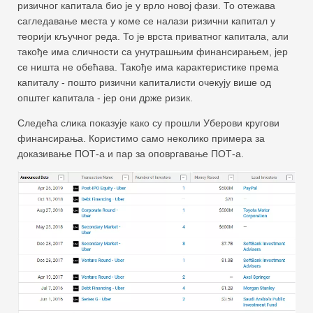
ризичног капитала био је у врло новој фази. То отежава
сагледавање места у коме се налази ризични капитал у
теорији кључног реда. То је врста приватног капитала, али
такође има сличности са унутрашњим финансирањем, јер
се ништа не обећава. Такође има карактеристике према
капиталу - пошто ризични капиталисти очекују више од
општег капитала - јер они држе ризик.
Следећа слика показује како су прошли Уберови кругови
финансирања. Користимо само неколико примера за
доказивање ПОТ-а и пар за оповргавање ПОТ-а.