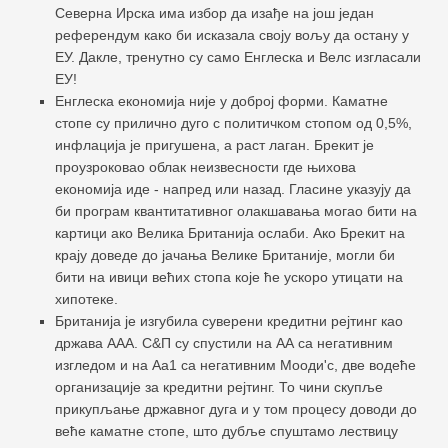
Северна Ирска има избор да изађе на још један
референдум како би исказала своју вољу да остану у
ЕУ. Дакле, тренутно су само Енглеска и Велс изгласали
ЕУ!
Енглеска економија није у доброј форми. Каматне
стопе су прилично дуго с политичком стопом од 0,5%,
инфлација је пригушена, а раст лаган. Брекит је
проузроковао облак неизвесности где њихова
економија иде - напред или назад. Гласине указују да
би програм квантитативног олакшавања могао бити на
картици ако Велика Британија ослаби. Ако Брекит на
крају доведе до јачања Велике Британије, могли би
бити на ивици већих стопа које ће ускоро утицати на
хипотеке.
Британија је изгубила суверени кредитни рејтинг као
држава ААА. С&П су спустили на АА са негативним
изгледом и на Аа1 са негативним Мооди'с, две водеће
организације за кредитни рејтинг. То чини скупље
прикупљање државног дуга и у том процесу доводи до
веће каматне стопе, што дубље спуштамо лествицу