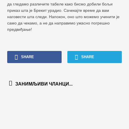
да гледамо различите табеле како бисмо добили бољи
приказ шта је Брекит урадио. Сачекајте време да вам
наговести шта следи. Напокон, оно што можемо учинити је
само да чекамо, а не да направимо ужасно погрешно
предвиђање!
SHARE
SHARE
ЗАНИМЉИВИ ЧЛАНЦИ...