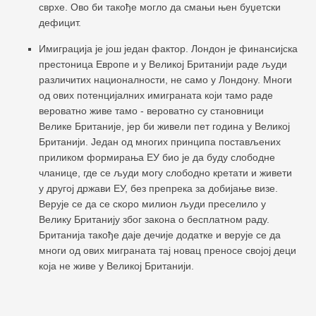
сврхе. Ово би такође могло да смањи њен буџетски
дефицит.
Имиграција је још један фактор. Лондон је финансијска
престоница Европе и у Великој Британији раде људи
различитих националности, не само у Лондону. Многи
од ових потенцијалних имиграната који тамо раде
вероватно живе тамо - вероватно су становници
Велике Британије, јер би живели пет година у Великој
Британији. Један од многих принципа постављених
приликом формирања ЕУ био је да буду слободне
чланице, где се људи могу слободно кретати и живети
у другој држави ЕУ, без препрека за добијање визе.
Верује се да се скоро милион људи преселило у
Велику Британију због закона о бесплатном раду.
Британија такође даје дечије додатке и верује се да
многи од ових миграната тај новац преносе својој деци
која не живе у Великој Британији.