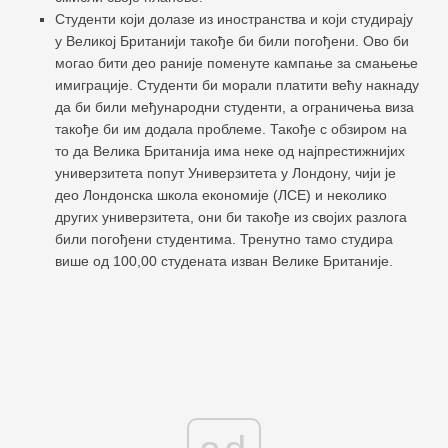
Студенти који долазе из иностранства и који студирају
у Великој Британији такође би били погођени. Ово би
могао бити део раније поменуте кампање за смањење
имиграције. Студенти би морали платити већу накнаду
да би били међународни студенти, а ограничења виза
такође би им додала проблеме. Такође с обзиром на
то да Велика Британија има неке од најпрестижнијих
универзитета попут Универзитета у Лондону, чији је
део Лондонска школа економије (ЛСЕ) и неколико
других универзитета, они би такође из својих разлога
били погођени студентима. Тренутно тамо студира
више од 100,00 студената изван Велике Британије.