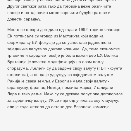
Другог светског рата тако да трговина веже различите
нације и на тај начин може спречити будуће ратове и
довести сарадњу.
Много се ствари догодило од тада и 1992. године чланице
ЕК потписале су уговор из Мастрихта који води ка
формирању ЕУ, фокус је да се успостави јединствена
заједничка валута за државе чланице. Да, тема економске
трговине и сарадње такође је била важан део ЕУ. Велика
Британија је желела модификацију на овом пољу
споразума. Желели су да задрже своју валуту (ГБП - фунта
стерлинга), а не да је удружују са заједничком валутом.
Раније је свака земља у Европи имала своју валуту -
француску, франак; Немци, немачка марка; Италијани -
Лира и тако даље. Иако су се државе попут ове договориле
за заједничку валуту, УК се није одлучила за ову клаузулу,
али је тада желела да остане део Европске комисије.