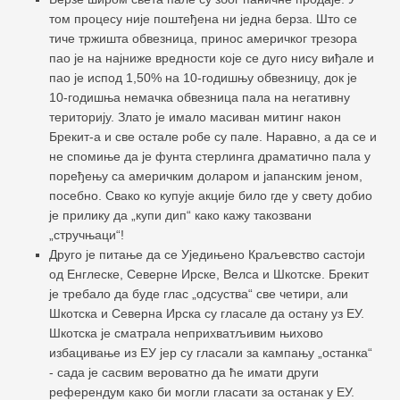
том процесу није поштеђена ни једна берза. Што се
тиче тржишта обвезница, принос америчког трезора
пао је на најниже вредности које се дуго нису виђале и
пао је испод 1,50% на 10-годишњу обвезницу, док је
10-годишња немачка обвезница пала на негативну
територију. Злато је имало масиван митинг након
Брекит-а и све остале робе су пале. Наравно, а да се и
не спомиње да је фунта стерлинга драматично пала у
поређењу са америчким доларом и јапанским јеном,
посебно. Свако ко купује акције било где у свету добио
је прилику да „купи дип“ како кажу такозвани
„стручњаци“!
Друго је питање да се Уједињено Краљевство састоји
од Енглеске, Северне Ирске, Велса и Шкотске. Брекит
је требало да буде глас „одсуства“ све четири, али
Шкотска и Северна Ирска су гласале да остану уз ЕУ.
Шкотска је сматрала неприхватљивим њихово
избацивање из ЕУ јер су гласали за кампању „останка“
- сада је сасвим вероватно да ће имати други
референдум како би могли гласати за останак у ЕУ.