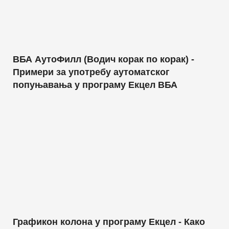
ВБА АутоФилл (Водич корак по корак) -
Примери за употребу аутоматског
попуњавања у програму Екцел ВБА
Графикон колона у програму Екцел - Како