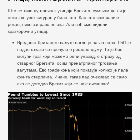
Што се тиче дугорочног утицаја Брекита, сумњам да ли је
неко још увек сигуран у било шта. Као што сам раније
рекао, нико заправо не зна. Али већ смо видели
краткорочни утицај:
Вредност британске валуте нагло је нагло пала. ГБП је
падао откако се прочуло о референдуму. То је био
могући траг који можемо рећи уназад, о страху од
стварног Брегзита, осим пренатрпаног трговања
валутама. Ево графикона који показује колико је пала
фунта стерлинга. Иначе, такав пад очекивао се само
ако се догодио Брекит који се није очекивао!