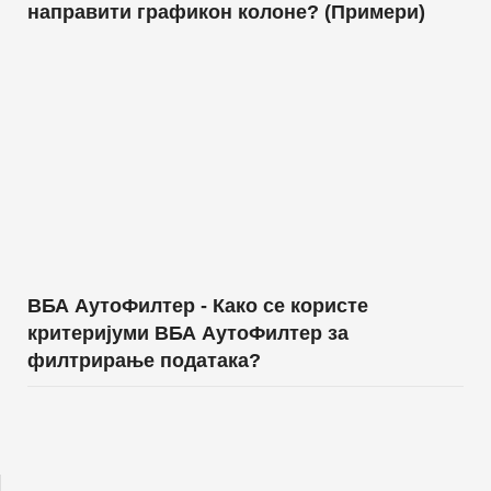
направити графикон колоне? (Примери)
ВБА АутоФилтер - Како се користе
критеријуми ВБА АутоФилтер за
филтрирање података?