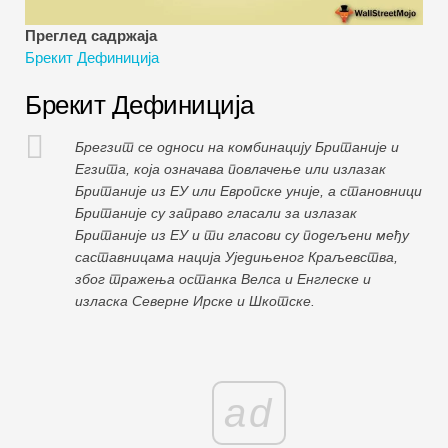
Водичи за финансијско моделирање
Преглед садржаја
Брекит Дефиниција
Пуни облик
Брекит Дефиниција
Водичи за управљање ризиком
Брегзит се односи на комбинацију Британије и
Егзита, која означава повлачење или излазак
Британије из ЕУ или Европске уније, а становници
Британије су заправо гласали за излазак
Британије из ЕУ и ти гласови су подељени међу
саставницама нација Уједињеног Краљевства,
због тражења останка Велса и Енглеске и
изласка Северне Ирске и Шкотске.
ad