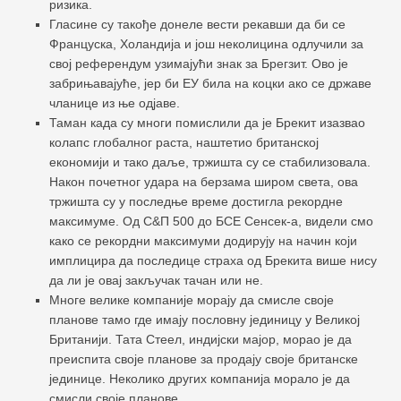
ризика.
Гласине су такође донеле вести рекавши да би се
Француска, Холандија и још неколицина одлучили за
свој референдум узимајући знак за Брегзит. Ово је
забрињавајуће, јер би ЕУ била на коцки ако се државе
чланице из ње одјаве.
Таман када су многи помислили да је Брекит изазвао
колапс глобалног раста, наштетио британској
економији и тако даље, тржишта су се стабилизовала.
Након почетног удара на берзама широм света, ова
тржишта су у последње време достигла рекордне
максимуме. Од С&П 500 до БСЕ Сенсек-а, видели смо
како се рекордни максимуми додирују на начин који
имплицира да последице страха од Брекита више нису
да ли је овај закључак тачан или не.
Многе велике компаније морају да смисле своје
планове тамо где имају пословну јединицу у Великој
Британији. Тата Стеел, индијски мајор, морао је да
преиспита своје планове за продају своје британске
јединице. Неколико других компанија морало је да
смисли своје планове.