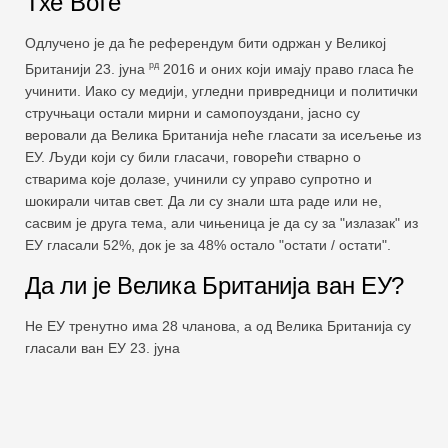
Тхе Воте
Одлучено је да ће референдум бити одржан у Великој
рд
Британији 23. јуна
2016 и оних који имају право гласа ће
учинити. Иако су медији, угледни привредници и политички
стручњаци остали мирни и самопоуздани, јасно су
веровали да Велика Британија неће гласати за исељење из
ЕУ. Људи који су били гласачи, говорећи стварно о
стварима које долазе, учинили су управо супротно и
шокирали читав свет. Да ли су знали шта раде или не,
сасвим је друга тема, али чињеница је да су за "излазак" из
ЕУ гласали 52%, док је за 48% остало "остати / остати".
Да ли је Велика Британија ван ЕУ?
Не ЕУ тренутно има 28 чланова, а од Велика Британија су
гласали ван ЕУ 23. јуна