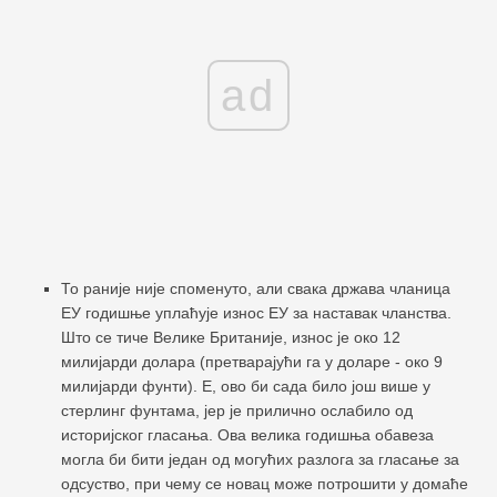
ad
То раније није споменуто, али свака држава чланица
ЕУ годишње уплаћује износ ЕУ за наставак чланства.
Што се тиче Велике Британије, износ је око 12
милијарди долара (претварајући га у доларе - око 9
милијарди фунти). Е, ово би сада било још више у
стерлинг фунтама, јер је прилично ослабило од
историјског гласања. Ова велика годишња обавеза
могла би бити један од могућих разлога за гласање за
одсуство, при чему се новац може потрошити у домаће