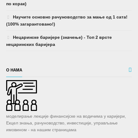
по корак)
Научите основно рачуноводство за мање од 1 сата!
(100% загарантовано!)
Нецаринске баријере (значење) - Топ 2 врсте
нецаринских баријера
О НАМА
моделирање лекције финансијске на водичима у каријери,
Екцел знања, рачуноводство, инвестиције, управљање
имовином - на нашим страницама