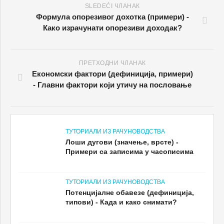
SLEDEĆI ЧЛАНАК
Формула опорезивог дохотка (примери) -
Како израчунати опорезиви доходак?
ПРЕТХОДНИ ЧЛАНАК
Економски фактори (дефиниција, примери)
- Главни фактори који утичу на пословање
ТУТОРИАЛИ ИЗ РАЧУНОВОДСТВА
Лоши дугови (значење, врсте) -
Примери са записима у часописима
ТУТОРИАЛИ ИЗ РАЧУНОВОДСТВА
Потенцијалне обавезе (дефиниција,
типови) - Када и како снимати?