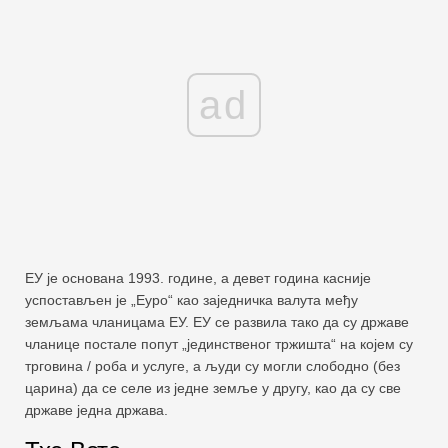
ad
ЕУ је основана 1993. године, а девет година касније
успостављен је „Еуро“ као заједничка валута међу
земљама чланицама ЕУ. ЕУ се развила тако да су државе
чланице постале попут „јединственог тржишта“ на којем су
трговина / роба и услуге, а људи су могли слободно (без
царина) да се селе из једне земље у другу, као да су све
државе једна држава.