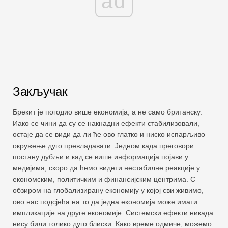
ad
Закључак
Брекит је погодио више економија, а не само британску.
Иако се чини да су се накнадни ефекти стабилизовали,
остаје да се види да ли ће ово глатко и ниско испарљиво
окружење дуго превладавати. Једном када преговори
постану дубљи и кад се више информација појави у
медијима, скоро да ћемо видети нестабилне реакције у
економским, политичким и финансијским центрима. С
обзиром на глобализирану економију у којој сви живимо,
ово нас подсјећа на то да једна економија може имати
импликације на друге економије. Системски ефекти никада
нису били толико дуго блиски. Како време одмиче, можемо