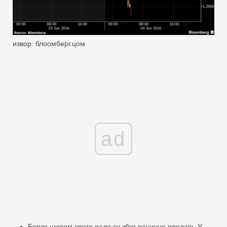
извор: блоомберг.цом
ad
Берзе широм света пале су због паничне продаје. У