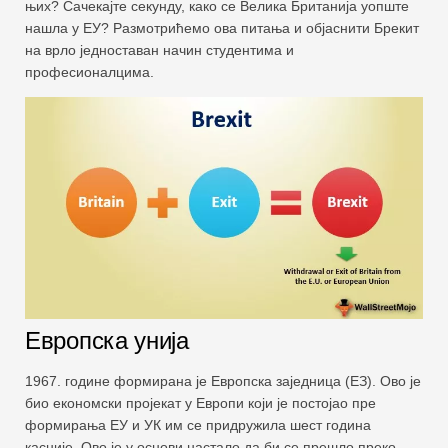
њих? Сачекајте секунду, како се Велика Британија уопште
нашла у ЕУ? Размотрићемо ова питања и објаснити Брекит
на врло једноставан начин студентима и
професионалцима.
Европска унија
1967. године формирана је Европска заједница (ЕЗ). Ово је
био економски пројекат у Европи који је постојао пре
формирања ЕУ и УК им се придружила шест година
касније. Ово је у основи настало да би се прешло преко