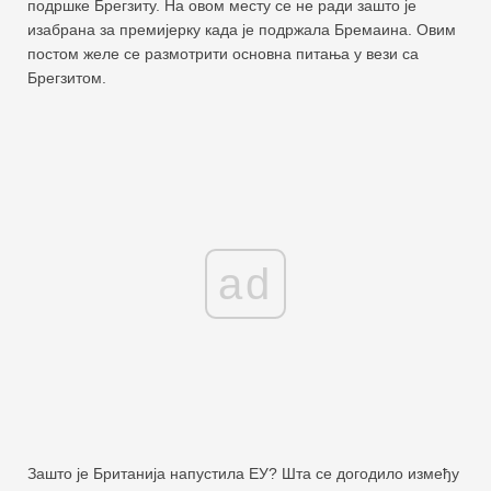
подршке Брегзиту. На овом месту се не ради зашто је
изабрана за премијерку када је подржала Бремаина. Овим
постом желе се размотрити основна питања у вези са
Брегзитом.
ad
Зашто је Британија напустила ЕУ? Шта се догодило између