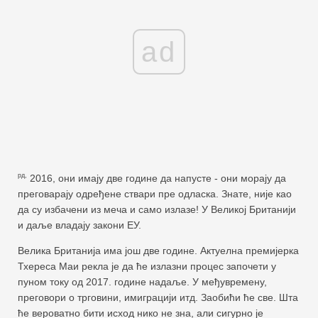
ad
рд,
2016, они имају две године да напусте - они морају да
преговарају одређене ствари пре одласка. Знате, није као
да су избачени из меча и само излазе! У Великој Британији
и даље владају закони ЕУ.
Велика Британија има још две године. Актуелна премијерка
Тхереса Маи рекла је да ће излазни процес започети у
пуном току од 2017. године надаље. У међувремену,
преговори о трговини, имиграцији итд. Заобићи ће све. Шта
ће вероватно бити исход нико не зна, али сигурно је