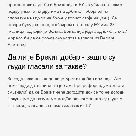
претпоставити да би и Британија и ЕУ изгубиле на неким
подручјима, а на другима на добитку - обоје би из
споразума извукли најбоље у корист своје нације ). Да
ствари буду још горе, с обзиром на то да у ЕУ има 28
чланица, од којих је Велика Британија једна од њих, њих 27
морало би да се сложи око услова изласка из Велике
Британије.
Да ли је Брекит добар - зашто су
људи гласали за такве?
За сада нико не зна да ли је Брегзит добар или није. Ако
неко тврди да то чини, то је лаж. Пре референдума многи
су „знали“ да се Брекит неће догодити док се то не догоди!
Покушајмо да разумемо могуће разлоге зашто су људи у
Енглеској гласали за њихов излазак из ЕУ.