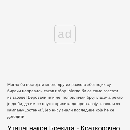
ad
Могло би постојати много других разлога због којих су
бирачи направили такав избор. Могло би се само гласати
из забаве! Веровали или не, поприличан број гласача рекао
је да би, да им се пружи прилика да прегласају, гласали за
кампању „останка“, јер нису знали последице које ће се
догодити.
Утицај након Брекита - Краткорочно