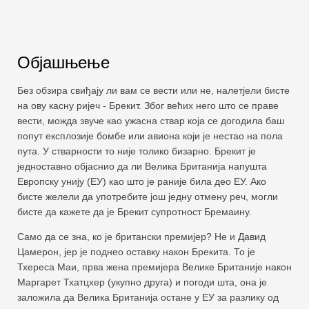
Објашњење
Без обзира свиђају ли вам се вести или не, налетјели бисте
на ову касну ријеч - Брекит. Због већих него што се праве
вести, можда звуче као ужасна ствар која се догодила баш
попут експлозије бомбе или авиона који је нестао на пола
пута. У стварности то није толико бизарно. Брекит је
једноставно објаснио да ли Велика Британија напушта
Европску унију (ЕУ) као што је раније била део ЕУ. Ако
бисте желели да употребите још једну отмену реч, могли
бисте да кажете да је Брекит супротност Бремаину.
Само да се зна, ко је британски премијер? Не и Давид
Цамерон, јер је поднео оставку након Брекита. То је
Тхереса Маи, прва жена премијера Велике Британије након
Маргарет Тхатцхер (укупно друга) и погоди шта, она је
заложила да Велика Британија остане у ЕУ за разлику од