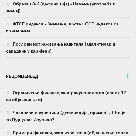
Образац 8-К (дефиниција) - Намена (употреба и
значај)
ФТСЕ индекси - Значење, врсте ФТСЕ индекса са
примерима
Послови истраживања капитала (аналитичар и
сарадник у каријери)
РЕЦОММЕНДЕД
Ограничења финансијског рачуноводства (првих 12
са објашњењем)
Часописи о куповини (дефиниција, пример) - Шта је
то Пурцхасе Јоурнал?
Примери финансијских извештаја (објашњење корак