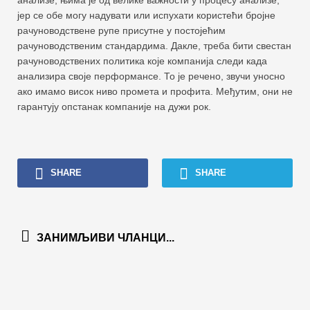
јер се обе могу надувати или испухати користећи бројне
рачуноводствене рупе присутне у постојећим
рачуноводственим стандардима. Дакле, треба бити свестан
рачуноводствених политика које компанија следи када
анализира своје перформансе. То је речено, звучи уносно
ако имамо висок ниво промета и профита. Међутим, они не
гарантују опстанак компаније на дужи рок.
SHARE
SHARE
ЗАНИМЉИВИ ЧЛАНЦИ...