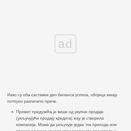
ad
Иако су оба саставни део биланса успеха, обојица имају
потпуно различите приче.
Промет предузећа је више од укупне продаје
(укључујући продају кредита) коју је створила
компанија. Може да укључује један ток прихода или
приход од више канала кроз различите производе и