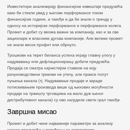
Инвеститори анализирају финансијске извештаје предузећа
како би стекли увид у његове перформансе током
финансијске године, а такође и да би знали о тренду у
односу на историјске перформансе и перформансе колега.
Промет и добит су веома важни за компанију, као и за све
акционаре и власнике дугова компаније. Али велики промет
не значи висок профит или обрнуто.
Трошкови на терет биланса успеха играју главну улогу у
надувавању или дефлационирању добити предузећа.
Продаја се сматра најчистијом ставком на коју
рачуноводствени трикови не утичу, али праксе попут
пуњења канала (тј. Надувавање продаје и зараде
потискивањем производа више од њихових могућности
продаје на тржишту трговцима на мало дуж њеног
дистрибутивног канала) су ово нагрдиле свети грал такође.
Завршна мисао
Промет и добит чине најважније параметре за анализу
учинка предузећа у поређењу са историјским