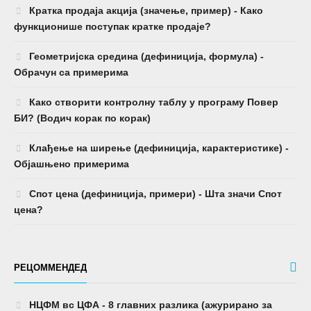
Кратка продаја акција (значење, пример) - Како
функционише поступак кратке продаје?
Геометријска средина (дефиниција, формула) -
Обрачун са примерима
Како створити контролну таблу у програму Повер
БИ? (Водич корак по корак)
Клађење на ширење (дефиниција, карактеристике) -
Објашњено примерима
Спот цена (дефиниција, примери) - Шта значи Спот
цена?
РЕЦОММЕНДЕД
НЦФМ вс ЦФА - 8 главних разлика (ажурирано за