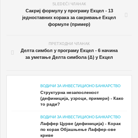
SLEDEĆI ЧЛАНАК
Сакриј формулу у програму Екцел - 13
једноставних корака за сакривање Екцел
формуле (пример)
ПРЕТХОДНИ ЧЛАНАК
Делта симбол у програму Екцел - 6 начина
за уметање Делта симбола (Δ) у Екцел
ВОДИЧИ ЗА ИНВЕСТИЦИОНО БАНКАРСТВО
Структурна незапосленост
(дефиниција, узроци, примери) - Како
то ради?
ВОДИЧИ ЗА ИНВЕСТИЦИОНО БАНКАРСТВО
Лаффер Цурве (дефиниција) - Корак