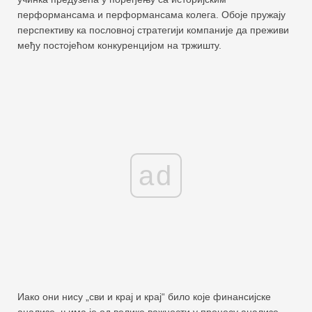
перформансама и перформансама колега. Обоје пружају
перспективу ка пословној стратегији компаније да преживи
међу постојећом конкуренцијом на тржишту.
ad
Иако они нису „сви и крај и крај“ било које финансијске
анализе, њима је од велике важности у процесу анализе,