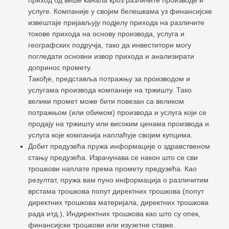
услуге. Компаније у својим белешкама уз финансијске
извештаје пријављују подјелу прихода на различите
токове прихода на основу производа, услуга и
географских подручја, тако да инвеститори могу
погледати основни извор прихода и анализирати
допринос промету.
Такође, представља потражњу за производом и
услугама производа компаније на тржишту. Тако
велики промет може бити повезан са великом
потражњом (или обимом) производа и услуга који се
продају на тржишту или високим ценама производа и
услуга које компанија наплаћује својим купцима.
Добит предузећа пружа информације о здравственом
стању предузећа. Израчунава се након што се сви
трошкови наплате према промету предузећа. Као
резултат, пружа вам пуно информација о различитим
врстама трошкова попут директних трошкова (попут
директних трошкова материјала, директних трошкова
рада итд.), Индиректних трошкова као што су опек,
финансијски трошкови или изузетне ставке.