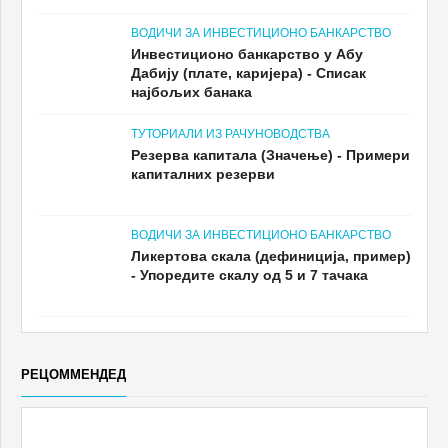
по корак Објашњење Лаффер-ове
криве
ВОДИЧИ ЗА ИНВЕСТИЦИОНО БАНКАРСТВО
Инвестиционо банкарство у Абу
Дабију (плате, каријера) - Списак
најбољих банака
ТУТОРИАЛИ ИЗ РАЧУНОВОДСТВА
Резерва капитала (Значење) - Примери
капиталних резерви
ВОДИЧИ ЗА ИНВЕСТИЦИОНО БАНКАРСТВО
Ликертова скала (дефиниција, пример)
- Упоредите скалу од 5 и 7 тачака
РЕЦОММЕНДЕД