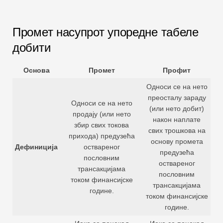
Промет насупрот упоредне табеле
добити
Основа
Промет
Профит
Односи се на нето
преосталу зараду
Односи се на нето
(или нето добит)
продају (или нето
након наплате
збир свих токова
свих трошкова на
прихода) предузећа
основу промета
Дефиниција
оствареног
предузећа
пословним
оствареног
трансакцијама
пословним
током финансијске
трансакцијама
године.
током финансијске
године.