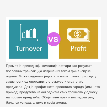
Промет је приход који компанија оствари као резултат
пословних трансакција извршених током финансијске
године. Може садржати један или више токова прихода у
зависности од оперативне структуре и стратегије
предузећа. Док је профит нето преостала зарада (или нето
приход) предузећа након одбитка свих трошкова у односу
на промет предузећа. Обоје чине први и последњи ред
биланса успеха, а тиме и своја имена.