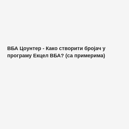
ВБА Цоунтер - Како створити бројач у
програму Екцел ВБА? (са примерима)