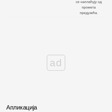
се наплаћују од
промета
предузећа.
ad
Апликација