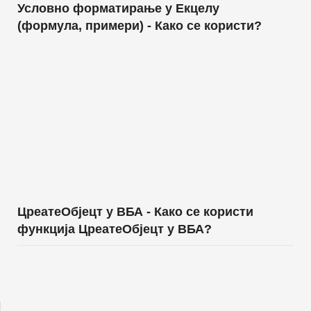
Условно форматирање у Екцелу
(формула, примери) - Како се користи?
ЦреатеОбјецт у ВБА - Како се користи
функција ЦреатеОбјецт у ВБА?