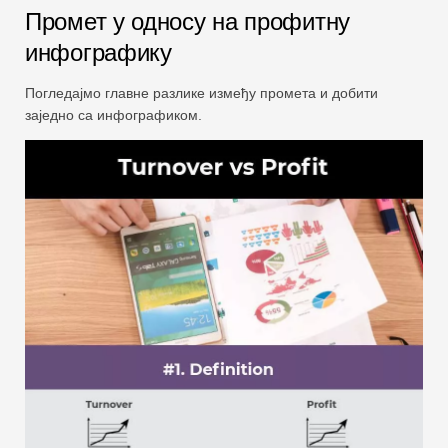
Промет у односу на профитну
инфографику
Погледајмо главне разлике између промета и добити
заједно са инфографиком.