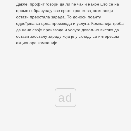
Дакле, профит говори да ли ће чак и након што се на
промет обрачунају све врсте трошкова, компанији
остати преостала зарада. То доноси поанту
одређивања цена производа и услуга. Компанија треба
да цени своје производе и услуге довољно високо да
остави заосталу зараду која је у складу са интересом
акционара компаније.
ad