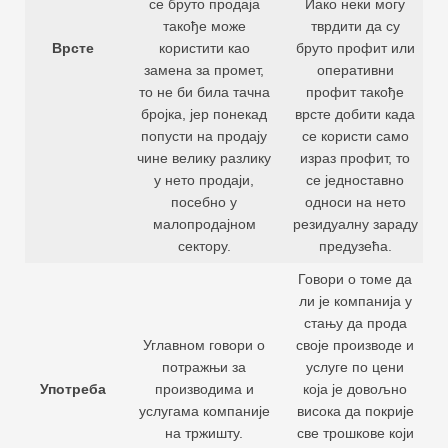
се бруто продаја
Иако неки могу
такође може
тврдити да су
Врсте
користити као
бруто профит или
замена за промет,
оперативни
то не би била тачна
профит такође
бројка, јер понекад
врсте добити када
попусти на продају
се користи само
чине велику разлику
израз профит, то
у нето продаји,
се једноставно
посебно у
односи на нето
малопродајном
резидуалну зараду
сектору.
предузећа.
Говори о томе да
ли је компанија у
стању да прода
Углавном говори о
своје производе и
потражњи за
услуге по цени
Употреба
производима и
која је довољно
услугама компаније
висока да покрије
на тржишту.
све трошкове који