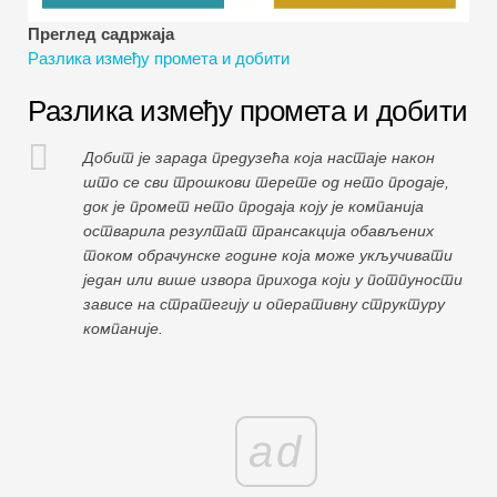
Водичи за финансијско моделирање
Преглед садржаја
Разлика између промета и добити
Пуни облик
Разлика између промета и добити
Водичи за управљање ризиком
Добит је зарада предузећа која настаје након
што се сви трошкови терете од нето продаје,
док је промет нето продаја коју је компанија
остварила резултат трансакција обављених
током обрачунске године која може укључивати
један или више извора прихода који у потпуности
зависе на стратегију и оперативну структуру
компаније.
ad