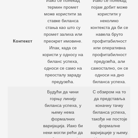
Иако се понекад
Иако се понекад
термин промет
појам добит може
може користити за
користити у
ставке биланса
неколико
стања као што су
контекста да би се
промет залиха или
навела бруто
Контекст
преокрет имовине.
профитабилност
Ипак, када се
или оперативна
користи у односу на
профитабилност
биланс успеха,
предузећа, али
односи се само на
самостално, он се
преосталу зараду
односи на дно
предузећа.
биланса успеха.
Будући да чини
С обзиром на то
горњу линију
да представља
биланса успеха, у
коначну тачку
њему нема
биланса успеха,
формалних
такође не постоје
варијација. Иако би
формалне
неки могли рећи да
варијације у њему.