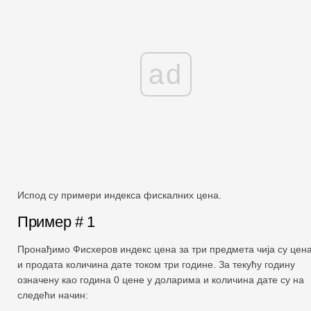
ad
Испод су примери индекса фискалних цена.
Пример # 1
Пронађимо Фисхеров индекс цена за три предмета чија су цен
и продата количина дате током три године. За текућу годину
означену као година 0 цене у доларима и количина дате су на
следећи начин: