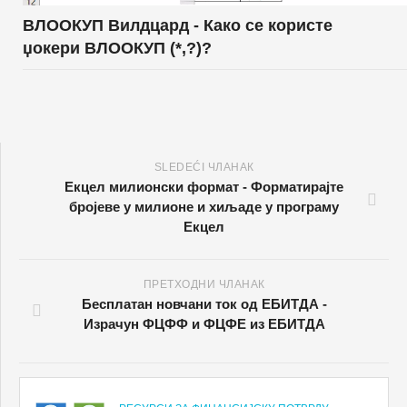
ВЛООКУП Вилдцард - Како се користе
џокери ВЛООКУП (*,?)?
SLEDEĆI ЧЛАНАК
Екцел милионски формат - Форматирајте
бројеве у милионе и хиљаде у програму
Екцел
ПРЕТХОДНИ ЧЛАНАК
Бесплатан новчани ток од ЕБИТДА -
Израчун ФЦФФ и ФЦФЕ из ЕБИТДА