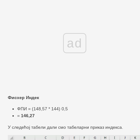
ad
Фисхер Индек
ФПИ = (148,57 * 144) 0,5
=
146,27
У следећој табели дали смо табеларни приказ индекса.