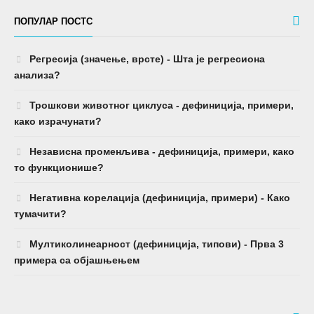
ПОПУЛАР ПОСТС
Регресија (значење, врсте) - Шта је регресиона
анализа?
Трошкови животног циклуса - дефиниција, примери,
како израчунати?
Независна променљива - дефиниција, примери, како
то функционише?
Негативна корелација (дефиниција, примери) - Како
тумачити?
Мултиколинеарност (дефиниција, типови) - Прва 3
примера са објашњењем