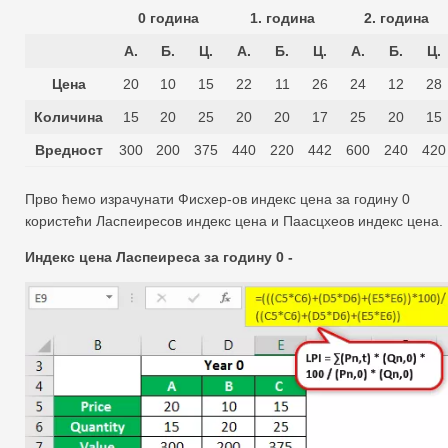
0 година
1. година
2. година
А.
Б.
Ц.
А.
Б.
Ц.
А.
Б.
Ц.
Цена
20
10
15
22
11
26
24
12
28
Количина
15
20
25
20
20
17
25
20
15
Вредност
300
200
375
440
220
442
600
240
420
Прво ћемо израчунати Фисхер-ов индекс цена за годину 0
користећи Ласпеиресов индекс цена и Паасцхеов индекс цена.
Индекс цена Ласпеиреса за годину 0 -