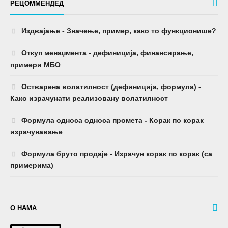
РЕЦОММЕНДЕД
Издвајање - Значење, пример, како то функционише?
Откуп менаџмента - дефиниција, финансирање,
примери МБО
Остварена волатилност (дефиниција, формула) -
Како израчунати реализовану волатилност
Формула односа односа промета - Корак по корак
израчунавање
Формула бруто продаје - Израчун корак по корак (са
примерима)
О НАМА