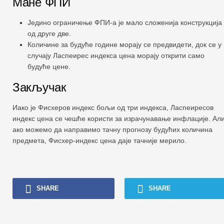
Мане ФПИ
Једино ограничење ФПИ-а је мало сложенија конструкција
од друге две.
Количине за будуће године морају се предвидети, док се у
случају Ласпеирес индекса цена морају открити само
будуће цене.
Закључак
Иако је Фисхеров индекс бољи од три индекса, Ласпеиресов
индекс цена се чешће користи за израчунавање инфлације. Ал
ако можемо да направимо тачну прогнозу будућих количина
предмета, Фисхер-индекс цена даје тачније мерило.
SHARE
SHARE