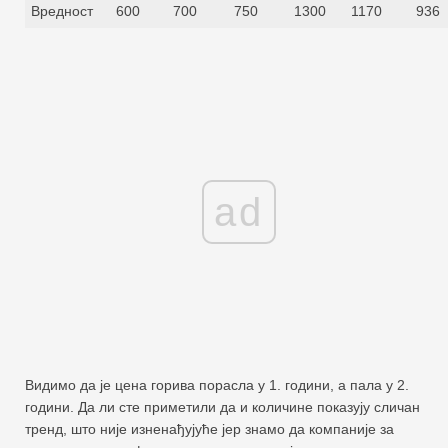
Вредност
600
700
750
1300
1170
936
ad
Видимо да је цена горива порасла у 1. години, а пала у 2.
години. Да ли сте приметили да и количине показују сличан
тренд, што није изненађујуће јер знамо да компаније за