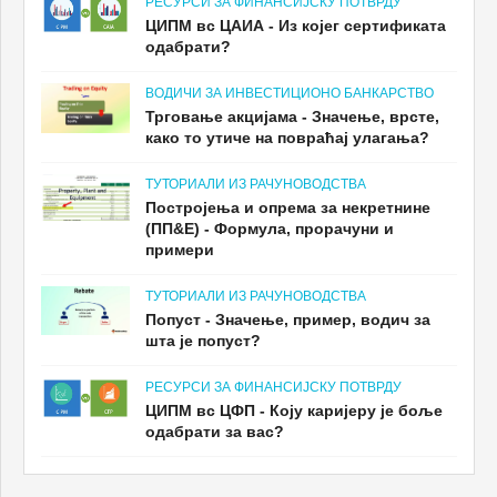
РЕСУРСИ ЗА ФИНАНСИЈСКУ ПОТВРДУ
ЦИПМ вс ЦАИА - Из којег сертификата
одабрати?
ВОДИЧИ ЗА ИНВЕСТИЦИОНО БАНКАРСТВО
Трговање акцијама - Значење, врсте,
како то утиче на повраћај улагања?
ТУТОРИАЛИ ИЗ РАЧУНОВОДСТВА
Постројења и опрема за некретнине
(ПП&Е) - Формула, прорачуни и
примери
ТУТОРИАЛИ ИЗ РАЧУНОВОДСТВА
Попуст - Значење, пример, водич за
шта је попуст?
РЕСУРСИ ЗА ФИНАНСИЈСКУ ПОТВРДУ
ЦИПМ вс ЦФП - Коју каријеру је боље
одабрати за вас?