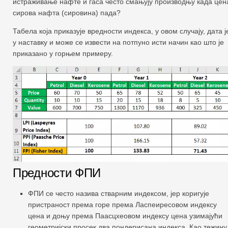
истраживање нафте и гаса често смањују производњу када цен
сирова нафта (сировина) пада?
Табела која приказује вредности индекса, у овом случају, дата ј
у наставку и може се извести на потпуно исти начин као што је
приказано у горњем примеру.
Предности ФПИ
ФПИ се често назива стварним индексом, јер коригује
пристраност према горе према Ласпеиресовом индексу
цена и доњу према Паасцхеовом индексу цена узимајући
геометријски просек два пондерисана индекса. Као тежину