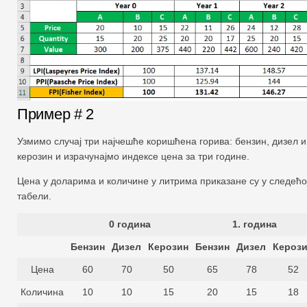
Пример # 2
Узмимо случај три најчешће коришћена горива: бензин, дизел и
керозин и израчунајмо индексе цена за три године.
Цена у доларима и количине у литрима приказане су у следећо
табели.
0 година
1. година
Бензин
Дизел
Керозин
Бензин
Дизел
Кероз
Цена
60
70
50
65
78
52
Количина
10
10
15
20
15
18