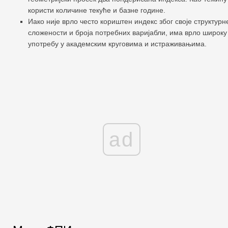
користи количине текуће и базне године.
Иако није врло често кориштен индекс због своје структурн
сложености и броја потребних варијабли, има врло широку
употребу у академским круговима и истраживањима.
ad