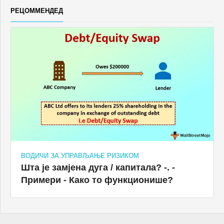
РЕЦОММЕНДЕД
ВОДИЧИ ЗА УПРАВЉАЊЕ РИЗИКОМ
Шта је замјена дуга / капитала? -. -
Примери - Како то функционише?