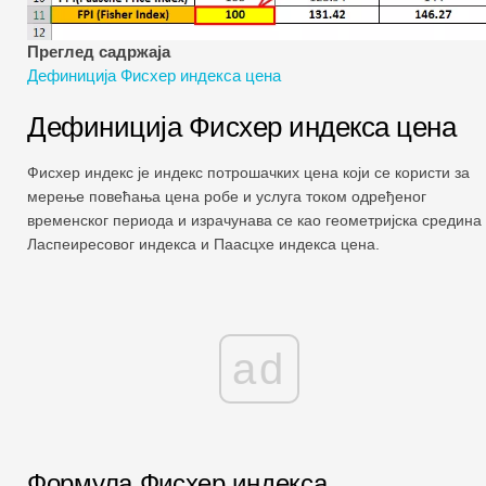
Водичи за финансијско моделирање
Преглед садржаја
Пуни облик
Дефиниција Фисхер индекса цена
Водичи за управљање ризиком
Дефиниција Фисхер индекса цена
Фисхер индекс је индекс потрошачких цена који се користи за
мерење повећања цена робе и услуга током одређеног
временског периода и израчунава се као геометријска средина
Ласпеиресовог индекса и Паасцхе индекса цена.
ad
Формула Фисхер индекса