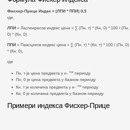
Фисхер-Прице Индек = (ЛПИ * ППИ) 0,5
где,
ЛПИ
= Ласпеиресов индекс цена = ∑ (Пн, т) * (Кн, 0) * 100 / (Пн,
0) * (Кн, 0)
ППИ
= Паасцхеов индекс цена = ∑ (Пн, т) * (Кн, т) * 100 / (Пн, 0)
* (Кн, 0),
где
том
Пн, т је цена предмета у н-
периоду
Пн, 0 је цена предмета у базном периоду
том
Кн, т је количина предмета у н-
периоду
Ки, 0 је количина предмета у базном периоду
Примери индекса Фисхер-Прице