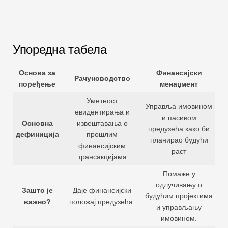
Упоредна табела
Основа за
Финансијски
Рачуноводство
поређење
менаџмент
Уметност
Управља имовином
евидентирања и
и пасивом
Основна
извештавања о
предузећа како би
дефиниција
прошлим
планирао будући
финансијским
раст
трансакцијама
Помаже у
одлучивању о
Зашто је
Даје финансијски
будућим пројектима
важно?
положај предузећа.
и управљању
имовином.