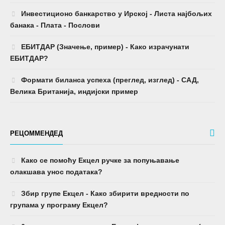
Инвестиционо банкарство у Ирској - Листа најбољих
банака - Плата - Послови
ЕБИТДАР (Значење, пример) - Како израчунати
ЕБИТДАР?
Формати биланса успеха (преглед, изглед) - САД,
Велика Британија, индијски пример
РЕЦОММЕНДЕД
Како се помоћу Екцел ручке за попуњавање
олакшава унос података?
Збир групе Екцел - Како збирити вредности по
групама у програму Екцел?