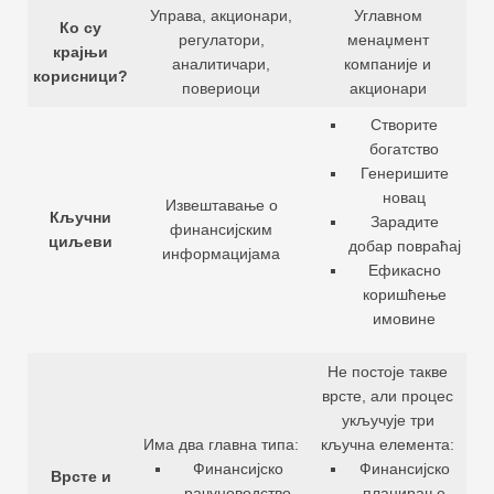
Управа, акционари,
Углавном
Ко су
регулатори,
менаџмент
крајњи
аналитичари,
компаније и
корисници?
повериоци
акционари
Створите
богатство
Генеришите
новац
Извештавање о
Кључни
Зарадите
финансијским
циљеви
добар повраћај
информацијама
Ефикасно
коришћење
имовине
Не постоје такве
врсте, али процес
укључује три
Има два главна типа:
кључна елемента:
Финансијско
Финансијско
Врсте и
рачуноводство
планирање