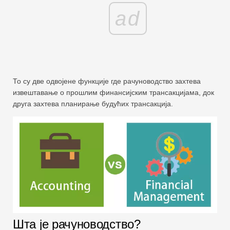
ad
То су две одвојене функције где рачуноводство захтева
извештавање о прошлим финансијским трансакцијама, док
друга захтева планирање будућих трансакција.
Шта је рачуноводство?