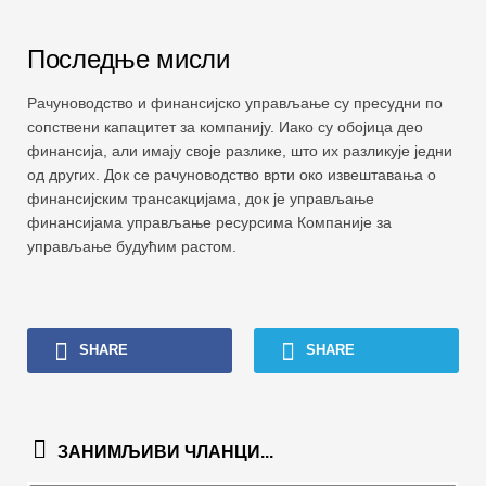
Последње мисли
Рачуноводство и финансијско управљање су пресудни по
сопствени капацитет за компанију. Иако су обојица део
финансија, али имају своје разлике, што их разликује једни
од других. Док се рачуноводство врти око извештавања о
финансијским трансакцијама, док је управљање
финансијама управљање ресурсима Компаније за
управљање будућим растом.
SHARE
SHARE
ЗАНИМЉИВИ ЧЛАНЦИ...