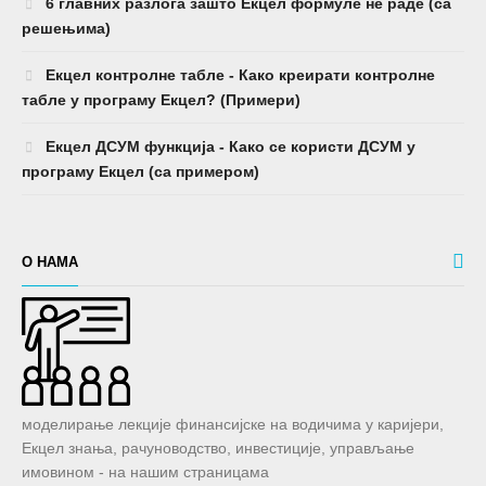
6 главних разлога зашто Екцел формуле не раде (са
решењима)
Екцел контролне табле - Како креирати контролне
табле у програму Екцел? (Примери)
Екцел ДСУМ функција - Како се користи ДСУМ у
програму Екцел (са примером)
О НАМА
моделирање лекције финансијске на водичима у каријери,
Екцел знања, рачуноводство, инвестиције, управљање
имовином - на нашим страницама