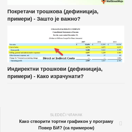
Покретачи трошкова (дефиниција,
примери) - Зашто је важно?
Индиректни трошкови (дефиниција,
примери) - Како израчунати?
SLEDEĆI ЧЛАНАК
Како створити тортни графикон у програму
Повер БИ? (са примером)