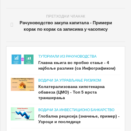
ПРЕТХОДНИ ЧЛАНАК
Рачуноводство закупа капитала - Примери
корак по корак са записима у часопису
ТУТОРИАЛИ ИЗ РАЧУНОВОДСТВА
Главна књига вс пробно стање - 4
најбоље разлике (са Инфографиком)
ВОДИЧИ ЗА УПРАВЉАЊЕ РИЗИКОМ
Колатерализована хипотекарна
обавеза (ЦМО) - Топ 5 врста
транширања
ВОДИЧИ ЗА ИНВЕСТИЦИОНО БАНКАРСТВО
Глобална рецесија (значење, пример) -
Узроци и последице