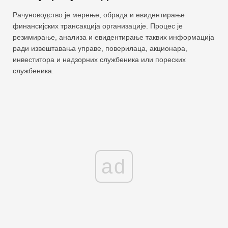
Рачуноводство је мерење, обрада и евидентирање
финансијских трансакција организације. Процес је
резимирање, анализа и евидентирање таквих информација
ради извештавања управе, поверилаца, акционара,
инвеститора и надзорних службеника или пореских
службеника.
ad