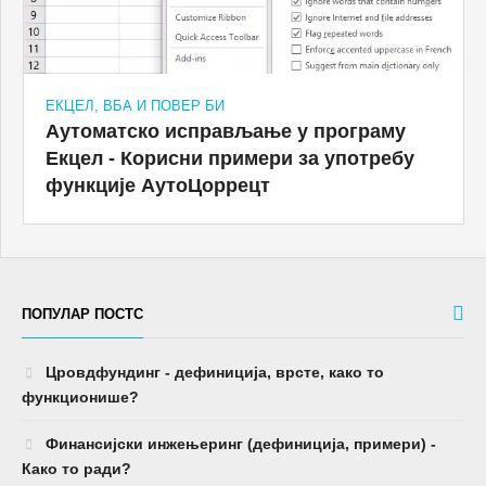
ЕКЦЕЛ, ВБА И ПОВЕР БИ
Аутоматско исправљање у програму
Екцел - Корисни примери за употребу
функције АутоЦоррецт
ПОПУЛАР ПОСТС
Цровдфундинг - дефиниција, врсте, како то
функционише?
Финансијски инжењеринг (дефиниција, примери) -
Како то ради?