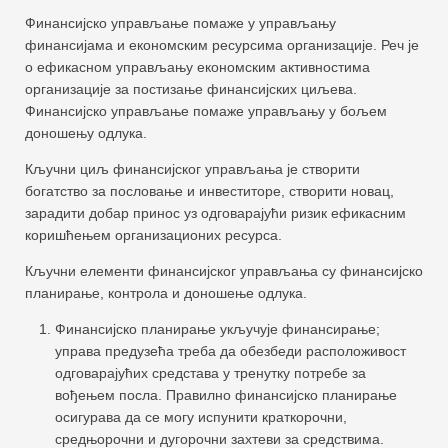
Финансијско управљање помаже у управљању
финансијама и економским ресурсима организације. Реч је
о ефикасном управљању економским активностима
организације за постизање финансијских циљева.
Финансијско управљање помаже управљању у бољем
доношењу одлука.
Кључни циљ финансијског управљања је створити
богатство за пословање и инвеститоре, створити новац,
зарадити добар принос уз одговарајући ризик ефикасним
коришћењем организационих ресурса.
Кључни елементи финансијског управљања су финансијско
планирање, контрола и доношење одлука.
Финансијско планирање укључује финансирање;
управа предузећа треба да обезбеди расположивост
одговарајућих средстава у тренутку потребе за
вођењем посла. Правилно финансијско планирање
осигурава да се могу испунити краткорочни,
средњорочни и дугорочни захтеви за средствима.