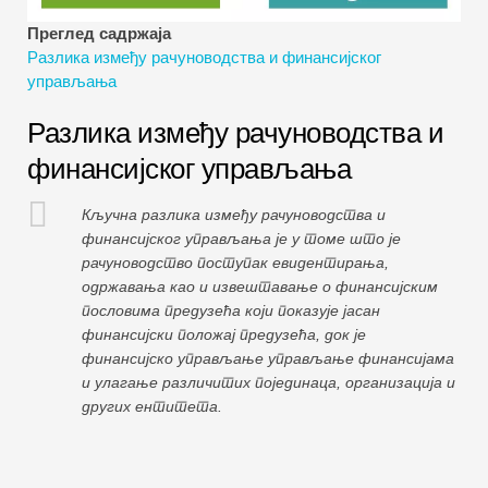
Водичи за финансијско моделирање
Преглед садржаја
Разлика између рачуноводства и финансијског
Пуни облик
управљања
Водичи за управљање ризиком
Разлика између рачуноводства и
финансијског управљања
Кључна разлика између рачуноводства и
финансијског управљања је у томе што је
рачуноводство поступак евидентирања,
одржавања као и извештавање о финансијским
пословима предузећа који показује јасан
финансијски положај предузећа, док је
финансијско управљање управљање финансијама
и улагање различитих појединаца, организација и
других ентитета.