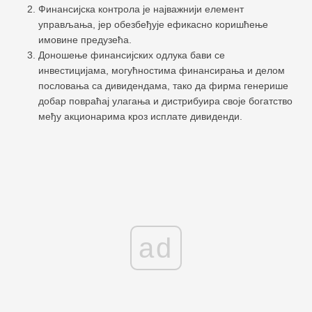
Финансијска контрола је најважнији елемент
управљања, јер обезбеђује ефикасно коришћење
имовине предузећа.
Доношење финансијских одлука бави се
инвестицијама, могућностима финансирања и делом
пословања са дивидендама, тако да фирма генерише
добар повраћај улагања и дистрибуира своје богатство
међу акционарима кроз исплате дивиденди.
ad