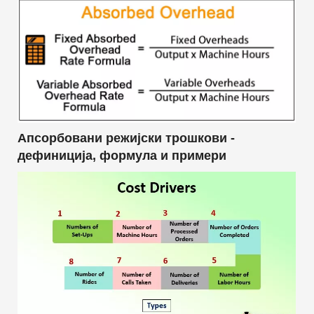
Апсорбовани режијски трошкови -
дефиниција, формула и примери