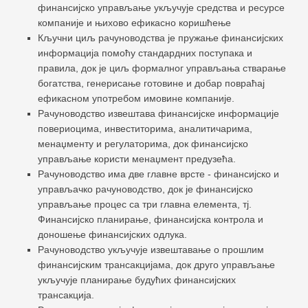
финансијско управљање укључује средства и ресурсе
компаније и њихово ефикасно коришћење
Кључни циљ рачуноводства је пружање финансијских
информација помоћу стандардних поступака и
правила, док је циљ формалног управљања стварање
богатства, генерисање готовине и добар повраћај
ефикасном употребом имовине компаније.
Рачуноводство извештава финансијске информације
повериоцима, инвеститорима, аналитичарима,
менаџменту и регулаторима, док финансијско
управљање користи менаџмент предузећа.
Рачуноводство има две главне врсте - финансијско и
управљачко рачуноводство, док је финансијско
управљање процес са три главна елемента, тј.
Финансијско планирање, финансијска контрола и
доношење финансијских одлука.
Рачуноводство укључује извештавање о прошлим
финансијским трансакцијама, док друго управљање
укључује планирање будућих финансијских
трансакција.