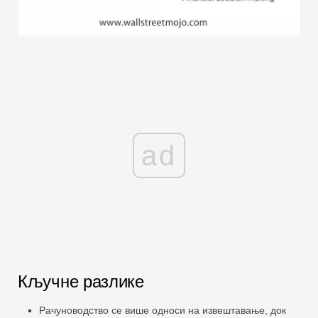
ad
Кључне разлике
Рачуноводство се више односи на извештавање, док