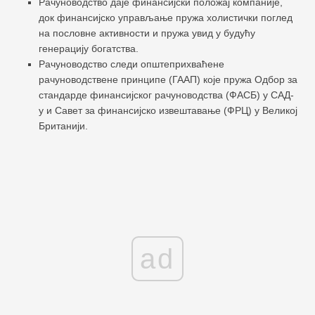
Рачуноводство даје финансијски положај компаније,
док финансијско управљање пружа холистички поглед
на пословне активности и пружа увид у будућу
генерацију богатства.
Рачуноводство следи општеприхваћене
рачуноводствене принципе (ГААП) које пружа Одбор за
стандарде финансијског рачуноводства (ФАСБ) у САД-
у и Савет за финансијско извештавање (ФРЦ) у Великој
Британији.
ad