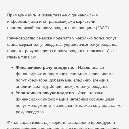
Примарни циљ је извештавање о финансијским
информацијама или трансакцијама користећи
општеприхваћене рачуноводствене принципе (ГААП).
Рачуноводство се може поделити у неколико поља попут
финансијског рачуноводства, управљачког рачуноводства,
пореског рачуноводства и рачуноводства трошкова. Два
главна типа су:
Финансијско рачуноводство
: Извештавање
финансијских информација спољним корисницима
попут кредитора, добављача, владиних агенција,
аналитичара итд. Је финансијско рачуноводство
Управљачко рачуноводство
: Извештавање
финансијских информација интерним корисницима
попут менаџмента и запослених назива се управљачко
рачуноводство.
Финансијски извештаји користе стандардне процедуре и
рачуноводствене принципе које су поставиле организације