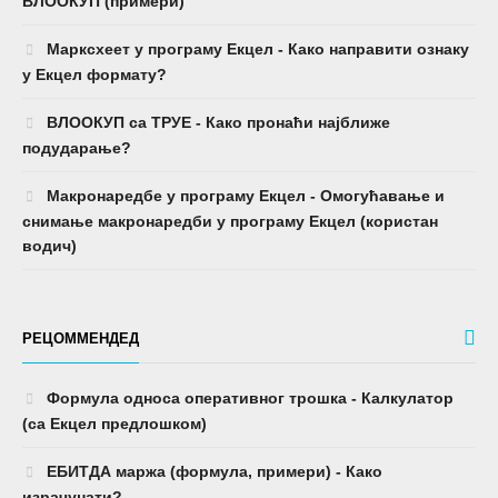
ВЛООКУП (примери)
Марксхеет у програму Екцел - Како направити ознаку
у Екцел формату?
ВЛООКУП са ТРУЕ - Како пронаћи најближе
подударање?
Макронаредбе у програму Екцел - Омогућавање и
снимање макронаредби у програму Екцел (користан
водич)
РЕЦОММЕНДЕД
Формула односа оперативног трошка - Калкулатор
(са Екцел предлошком)
ЕБИТДА маржа (формула, примери) - Како
израчунати?