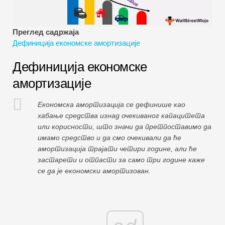
Водичи за финансијско моделирање
Пуни облик
Преглед садржаја
Дефиниција економске амортизације
Водичи за управљање ризиком
Дефиниција економске
амортизације
Економска амортизација се дефинише као
хабање средства изнад очекиваног капацитета
или корисности, што значи да претпоставимо да
имамо средство и да смо очекивали да ће
амортизација трајати четири године, али ће
застарети и отпасти за само три године каже
се да је економски амортизован.