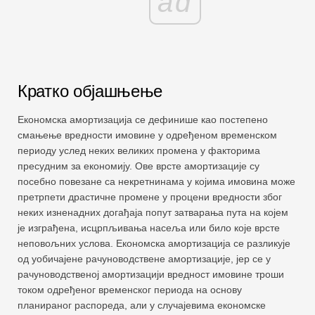
ad
Кратко објашњење
Економска амортизација се дефинише као постепено
смањење вредности имовине у одређеном временском
периоду услед неких великих промена у факторима
пресудним за економију. Ове врсте амортизације су
посебно повезане са некретнинама у којима имовина може
претрпети драстичне промене у процени вредности због
неких изненадних догађаја попут затварања пута на којем
је изграђена, исцрпљивања насеља или било које врсте
неповољних услова. Економска амортизација се разликује
од уобичајене рачуноводствене амортизације, јер се у
рачуноводственој амортизацији вредност имовине троши
током одређеног временског периода на основу
планираног распореда, али у случајевима економске