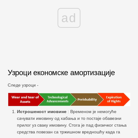
ad
Узроци економске амортизације
Следе узроци -
Истрошеност имовине
: Временом је немогуће
сачувати имовину од хабања и то постаје обавезни
прилог уз сваку имовину. Стога је пад физичког стања
средства повезан са тржишном вредношћу када га