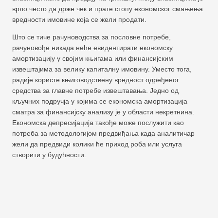
врло често да држе чек и прате стопу економског смањења
вредности имовине која се жели продати.
Што се тиче рачуноводства за пословне потребе,
рачуновође никада неће евидентирати економску
амортизацију у својим књигама или финансијским
извештајима за велику капиталну имовину. Уместо тога,
радије користе књиговодствену вредност одређеног
средства за главне потребе извештавања. Једно од
кључних подручја у којима се економска амортизација
сматра за финансијску анализу је у области некретнина.
Економска депресијација такође може послужити као
потреба за методологијом предвиђања када аналитичар
жели да предвиди колики ће приход роба или услуга
створити у будућности.