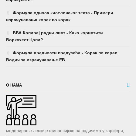
Формула односа киселинског теста - Примери
израчунавања корак по корак
ВБА Копирај радни лист - Како користити
Ворксхеет.Цопи?
Формула вредности предузећа - Корак по корак
Водич за израчунавање ЕВ
О НАМА
моделирање лекције финансијске на водичима у каријери,