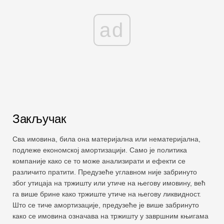
ad
Закључак
Сва имовина, била она материјална или нематеријална,
подлеже економској амортизацији. Само је политика
компаније како се то може анализирати и ефекти се
различито пратити. Предузеће углавном није забринуто
због утицаја на тржишту или утиче на његову имовину, већ
га више брине како тржиште утиче на његову ликвидност.
Што се тиче амортизације, предузеће је више забринуто
како се имовина означава на тржишту у завршним књигама