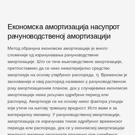
Економска амортизација насупрот
рачуноводственој амортизацији
Метод обрачуна економске амортизације је много
сложенији од израчунавања рачуноводствене
амортизације. Што се тиче књиговодствене амортизације,
претпоставимо да се неко нематеријално средство
амортизује на основу утврђеног распореда, тј. Временски је
заснованије и овај распоред називамо у рачуноводственом
року амортизационим планом, док у случајевима економске
амортизације нема укључен одређени период или
распоред. Амортизује се на основу неког фактора утицаја
који утиче на његову тржишну вредност. Исто важи и за
материјалну имовину. У рачуноводственој амортизацији,
амортизација се израчунава током одређеног временског
периода или распореда, док се у економској амортизацији
вредност имовине амортизује прилично пре одређеног