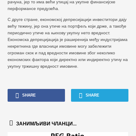
рачуна, јер то има већи утицај на укупне финансијске
перформансе предузећа.
С друге стране, економској депресијацији инвеститори дају
већу тежину, јер она утиче на портфељ који држе, а такође
периодично утиче на њихову укупну нето вредност.
Економска депрецијација је раширенија међу индустријама
некретнина где власници имовине могу забележити
огроман скок и пад вредности имовине због неколико
економских фактора који директно или индиректно утичу на
укупну тржишну вредност имовине.
SHARE
SHARE
ЗАНИМЉИВИ ЧЛАНЦИ...