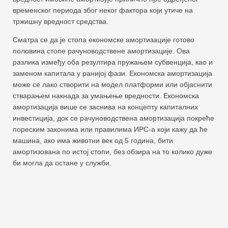
временског периода због неког фактора који утиче на
тржишну вредност средства.
Сматра се да је стопа економске амортизације готово
половина стопе рачуноводствене амортизације. Ова
разлика између оба резултира пружањем субвенција, као и
заменом капитала у ранијој фази. Економска амортизација
може се лако створити на модел платформи или објаснити
стварањем накнада за умањење вредности. Економска
амортизација више се заснива на концепту капиталних
инвестиција, док се рачуноводствена амортизација покреће
пореским законима или правилима ИРС-а који кажу да ће
машина, ако има животни век од 5 година, бити
амортизована по истој стопи, без обзира на то колико дуже
би могла да остане у служби.