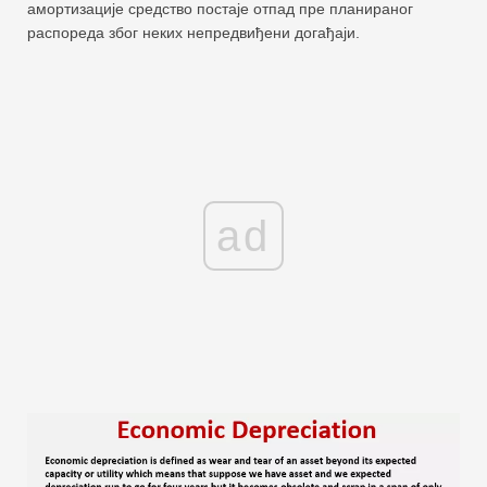
амортизације средство постаје отпад пре планираног
распореда због неких непредвиђени догађаји.
ad