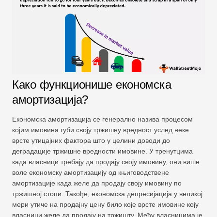
Како функционише економска
амортизација?
Економска амортизација се генерално назива процесом
којим имовина губи своју тржишну вредност услед неке
врсте утицајних фактора што у целини доводи до
деградације тржишне вредности имовине. У тренутцима
када власници требају да продају своју имовину, они више
воле економску амортизацију од књиговодствене
амортизације када желе да продају своју имовину по
тржишној стопи. Такође, економска депресијација у великој
мери утиче на продајну цену било које врсте имовине коју
власници желе да продају на тржишту. Међу власницима је