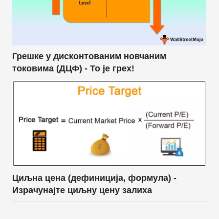
Грешке у дисконтованим новчаним
токовима (ДЦФ) - То је грех!
Циљна цена (дефиниција, формула) -
Израчунајте циљну цену залиха