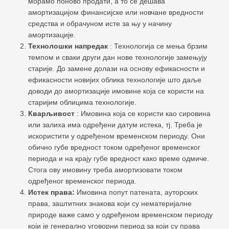
морамо поново продати, а то се дешава
амортизацијом финансијске или новчане вредности
средства и обрачуном исте за њу у начину
амортизације.
Технолошки напредак
: Технологија се мења брзим
темпом и сваки други дан нове технологије замењују
старије. До замене долази на основу ефикасности и
ефикасности новијих облика технологије што даље
доводи до амортизације имовине која се користи на
старијим облицима технологије.
Кварљивост
: Имовина која се користи као сировина
или залиха има одређени датум истека, тј. Треба је
искористити у одређеном временском периоду. Они
обично губе вредност током одређеног временског
периода и на крају губе вредност како време одмиче.
Стога ову имовину треба амортизовати током
одређеног временског периода.
Истек права:
Имовина попут патената, ауторских
права, заштитних знакова који су нематеријалне
природе важе само у одређеном временском периоду
који је генерално уговорни период за који су права