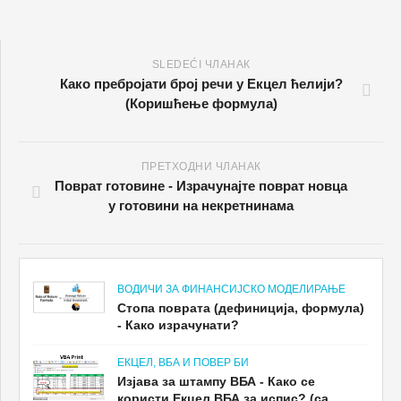
SLEDEĆI ЧЛАНАК
Како пребројати број речи у Екцел ћелији?
(Коришћење формула)
ПРЕТХОДНИ ЧЛАНАК
Поврат готовине - Израчунајте поврат новца
у готовини на некретнинама
ВОДИЧИ ЗА ФИНАНСИЈСКО МОДЕЛИРАЊЕ
Стопа поврата (дефиниција, формула)
- Како израчунати?
ЕКЦЕЛ, ВБА И ПОВЕР БИ
Изјава за штампу ВБА - Како се
користи Екцел ВБА за испис? (са