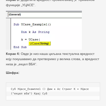
функције „УЦАСЕ“.
Корак 4:
Овде је низ наша циљана текстуална вредност
коју покушавамо да претворимо у велика слова, а вредност
низа је „екцел ВБА“.
Шифра:
Суб УЦасе_Екампле1 () Дим к Ас Стринг К = УЦасе 
("екцел вба") Крај Суб