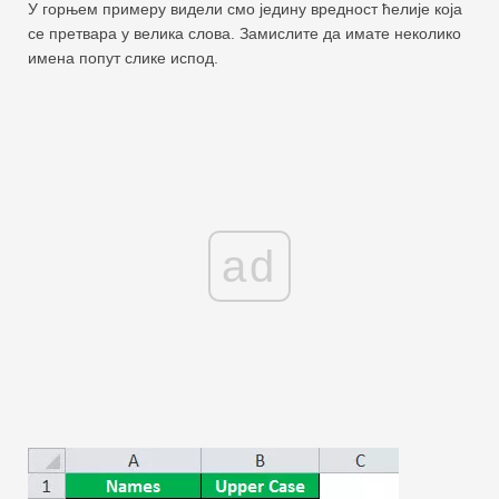
У горњем примеру видели смо једину вредност ћелије која
се претвара у велика слова. Замислите да имате неколико
имена попут слике испод.
ad