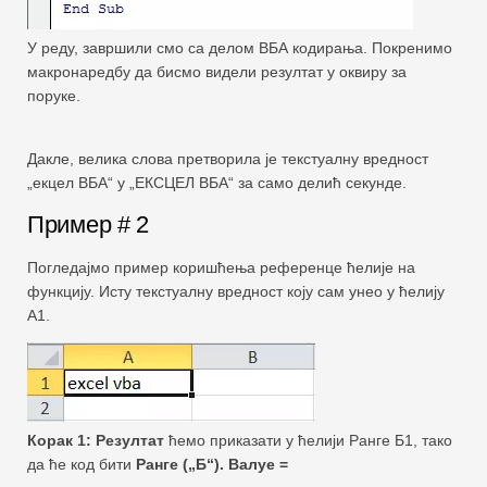
У реду, завршили смо са делом ВБА кодирања. Покренимо
макронаредбу да бисмо видели резултат у оквиру за
поруке.
Дакле, велика слова претворила је текстуалну вредност
„екцел ВБА“ у „ЕКСЦЕЛ ВБА“ за само делић секунде.
Пример # 2
Погледајмо пример коришћења референце ћелије на
функцију. Исту текстуалну вредност коју сам унео у ћелију
А1.
Корак 1: Резултат
ћемо приказати у ћелији Ранге Б1, тако
да ће код бити
Ранге („Б“). Валуе =