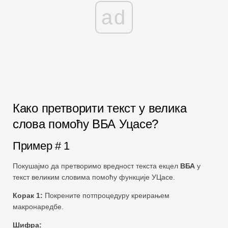
ad
Како претворити текст у велика
слова помоћу ВБА Уцасе?
Пример # 1
Покушајмо да претворимо вредност текста екцел
ВБА
у
текст великим словима помоћу функције УЦасе.
Корак 1:
Покрените потпроцедуру креирањем
макронаредбе.
Шифра: