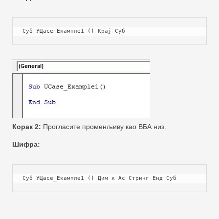
Суб УЦасе_Екампле1 () Крај Суб
Корак 2:
Прогласите променљиву као ВБА низ.
Шифра:
Суб УЦасе_Екампле1 () Дим к Ас Стринг Енд Суб