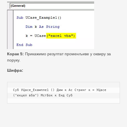
Корак 5:
Прикажимо резултат променљиве у оквиру за
поруку.
Шифра:
Суб УЦасе_Екампле1 () Дим к Ас Стринг к = УЦасе 
("екцел вба") МсгБок к Енд Суб