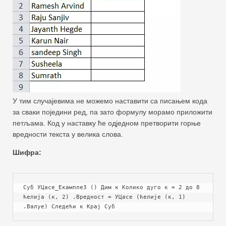
У тим случајевима не можемо наставити са писањем кода
за сваки поједини ред, па зато формулу морамо приложити
петљама. Код у наставку ће одједном претворити горње
вредности текста у велика слова.
Шифра:
Суб УЦасе_Екампле3 () Дим к Колико дуго к = 2 до 8 
ћелија (к, 2) .Вредност = УЦасе (ћелије (к, 1) 
.Валуе) Следећи к Крај Суб