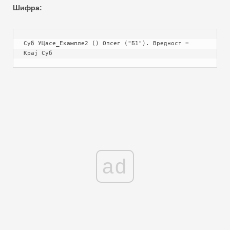
Шифра:
Суб УЦасе_Екампле2 () Опсег ("Б1"). Вредност = 
Крај Суб
ad