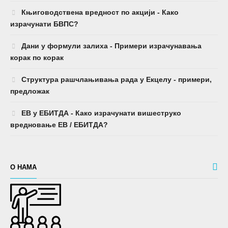
Књиговодствена вредност по акцији - Како
израчунати БВПС?
Дани у формули залиха - Примери израчунавања
корак по корак
Структура рашчлањивања рада у Екцелу - примери,
предложак
ЕВ у ЕБИТДА - Како израчунати вишеструко
вредновање ЕВ / ЕБИТДА?
О НАМА