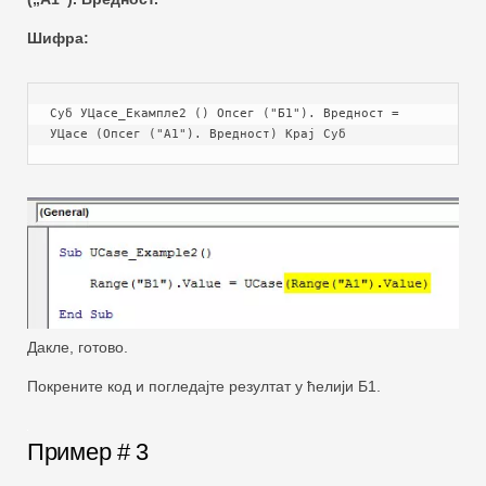
Шифра:
Суб УЦасе_Екампле2 () Опсег ("Б1"). Вредност = 
УЦасе (Опсег ("А1"). Вредност) Крај Суб
Дакле, готово.
Покрените код и погледајте резултат у ћелији Б1.
Пример # 3