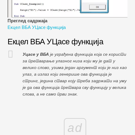
Водичи за финансијско моделирање
Пуни облик
Преглед садржаја
Екцел ВБА УЦасе функција
Водичи за управљање ризиком
Екцел ВБА УЦасе функција
Уцасе у ВБА
је уграђена функција која се користи
за претварање улазног низа који му је дат у
велико слово, узима један аргумент који је низ као
улаз, а излаз који генерише ова функција је
стринг, једина ствар коју треба задржати на уму
је да ова функција претвара сву функцију у велика
слова, а не само први знак.
ad