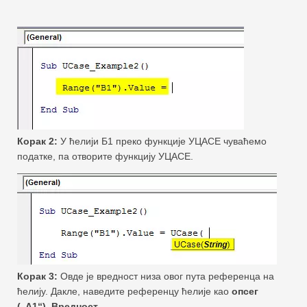
Корак 2:
У ћелији Б1 преко функције УЦАСЕ чуваћемо
податке, па отворите функцију УЦАСЕ.
Корак 3:
Овде је вредност низа овог пута референца на
ћелију. Дакле, наведите референцу ћелије као
опсег
(„А1“). Вредност.