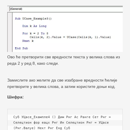
Ово ће претворити све вредности текста у велика слова из
реда 2 у ред 8, како следи.
Замислите ако желите да све изабране вредности ћелије
претворите у велика слова, а затим користите доњи код.
Шифра:
Суб УЦасе_Екампле4 () Дим Рнг Ас Ранге Сет Рнг = 
Селецтион фор еацх Рнг Ин Селецтион Рнг = УЦасе 
(Рнг.Валуе) Нект Рнг Енд Суб