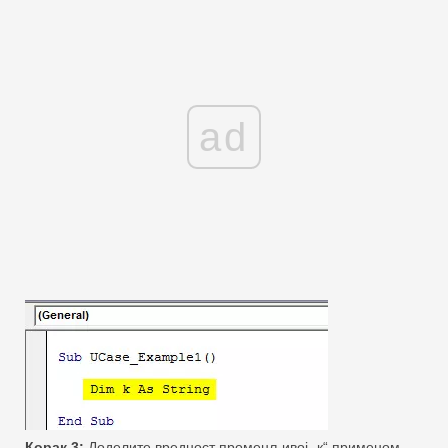
ad
Корак 3:
Доделите вредност променљивој „к“ применом