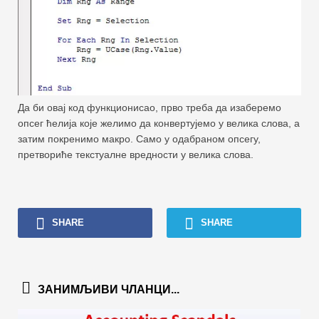
Да би овај код функционисао, прво треба да изаберемо
опсег ћелија које желимо да конвертујемо у велика слова, а
затим покренимо макро. Само у одабраном опсегу,
претвориће текстуалне вредности у велика слова.
SHARE
SHARE
ЗАНИМЉИВИ ЧЛАНЦИ...