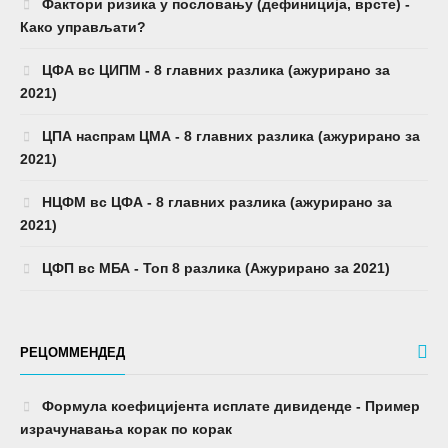
Фактори ризика у пословању (дефиниција, врсте) -
Како управљати?
ЦФА вс ЦИПМ - 8 главних разлика (ажурирано за
2021)
ЦПА наспрам ЦМА - 8 главних разлика (ажурирано за
2021)
НЦФМ вс ЦФА - 8 главних разлика (ажурирано за
2021)
ЦФП вс МБА - Топ 8 разлика (Ажурирано за 2021)
РЕЦОММЕНДЕД
Формула коефицијента исплате дивиденде - Пример
израчунавања корак по корак