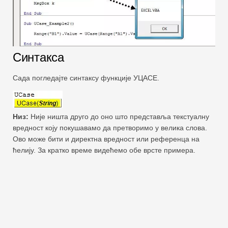
Синтакса
Сада погледајте синтаксу функције УЦАСЕ.
Низ:
Није ништа друго до оно што представља текстуалну
вредност коју покушавамо да претворимо у велика слова.
Ово може бити и директна вредност или референца на
ћелију. За кратко време видећемо обе врсте примера.