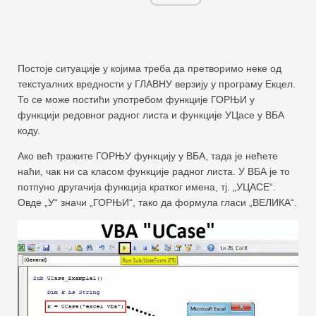
Постоје ситуације у којима треба да претворимо неке од
текстуалних вредности у ГЛАВНУ верзију у програму Екцел.
То се може постићи употребом функције ГОРЊИ у
функцији редовног радног листа и функције УЦасе у ВБА
коду.
Ако већ тражите ГОРЊУ функцију у ВБА, тада је нећете
наћи, чак ни са класом функције радног листа. У ВБА је то
потпуно другачија функција кратког имена, тј. „УЦАСЕ“.
Овде „У“ значи „ГОРЊИ“, тако да формула гласи „ВЕЛИКА“.