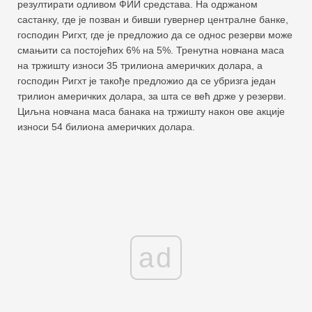
резултирати одливом ФИИ средстава. На одржаном
састанку, где је позван и бивши гувернер централне банке,
господин Ригхт, где је предложио да се однос резерви може
смањити са постојећих 6% на 5%. Тренутна новчана маса
на тржишту износи 35 трилиона америчких долара, а
господин Ригхт је такође предложио да се убризга један
трилион америчких долара, за шта се већ држе у резерви.
Циљна новчана маса банака на тржишту након ове акције
износи 54 билиона америчких долара.
ad