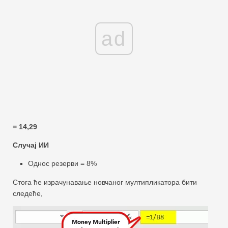
ad
= 14,29
Случај ИИ
Однос резерви = 8%
Стога ће израчунавање новчаног мултипликатора бити
следеће,