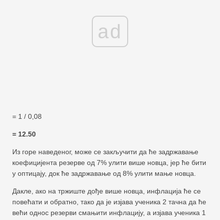
ad
= 1 / 0,08
= 12.50
Из горе наведеног, може се закључити да ће задржавање
коефицијента резерве од 7% улити више новца, јер ће бити
у оптицају, док ће задржавање од 8% улити мање новца.
Дакле, ако на тржиште дође више новца, инфлација ће се
повећати и обратно, тако да је изјава ученика 2 тачна да ће
већи однос резерви смањити инфлацију, а изјава ученика 1