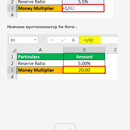
Новчани мултипликатор ће бити -