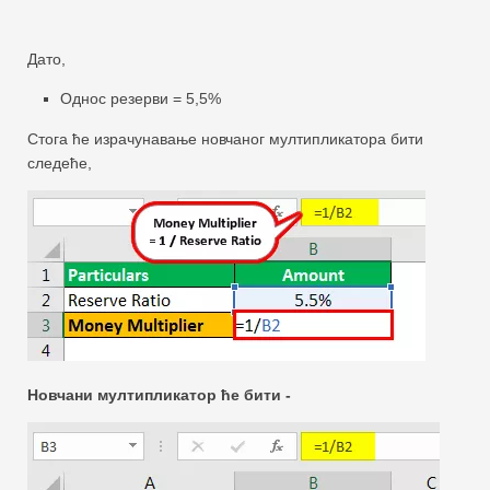
Дато,
Однос резерви = 5,5%
Стога ће израчунавање новчаног мултипликатора бити
следеће,
Новчани мултипликатор ће бити -