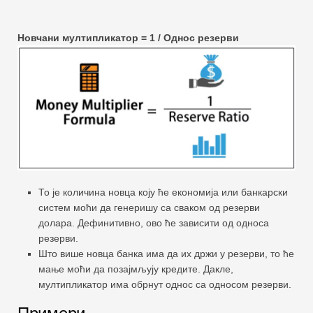
Новчани мултипликатор = 1 / Однос резерви
То је количина новца коју ће економија или банкарски
систем моћи да генеришу са сваком од резерви
долара. Дефинитивно, ово ће зависити од односа
резерви.
Што више новца банка има да их држи у резерви, то ће
мање моћи да позајмљују кредите. Дакле,
мултипликатор има обрнут однос са односом резерви.