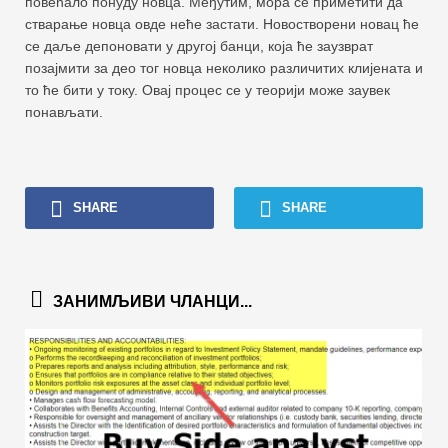
повећало понуду новца. Међутим, мора се приметити да
стварање новца овде неће застати. Новостворени новац ће
се даље депоновати у другој банци, која ће заузврат
позајмити за део тог новца неколико различитих клијената и
то ће бити у току. Овај процес се у теорији може заувек
понављати.
SHARE
SHARE
ЗАНИМЉИВИ ЧЛАНЦИ...