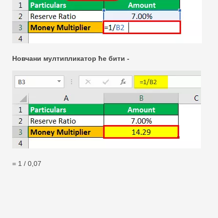
Новчани мултипликатор ће бити -
= 1 / 0,07