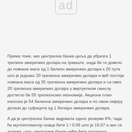
ad
Према томе, ако централна банка циља да убризга 1
трилион америчких долара на тржиште, онда би то довело
до новчане масе од 1 билион америчких долара к 20 пута
што је једнако 20 трилиона америчких долара и већ постоји
новчана маса од 35 трилиона америчких долара и са ових
20 трилиона америчких долара у виртуелном смислу
достигло би 55 трилионских економија. Акциони план
износио је 54 билиона америчких долара и по овом омјеру
долази до суфицита од 1 билијун америчких долара.
А да је централна банка задржала однос резерви 6%, тада
ће мултипликатор новца бити 1 / 0,06 што је 16,67 и ако се
задржи, циљ централне банке неће бити постигнут.