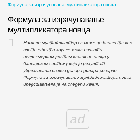
Формула за израчунавање мултипликатора новца
Водичи за финансијско моделирање
Формула за израчунавање
Пуни облик
мултипликатора новца
Водичи за управљање ризиком
Новчани мултипликатор се може дефинисати као
врста ефекта који се може назвати
несразмерним растом количине новца у
банкарском систему који је резултат
убризгавања сваког долара долара резерве.
Формула за израчунавање мултипликатора новца
представљена је на следећи начин,
ad