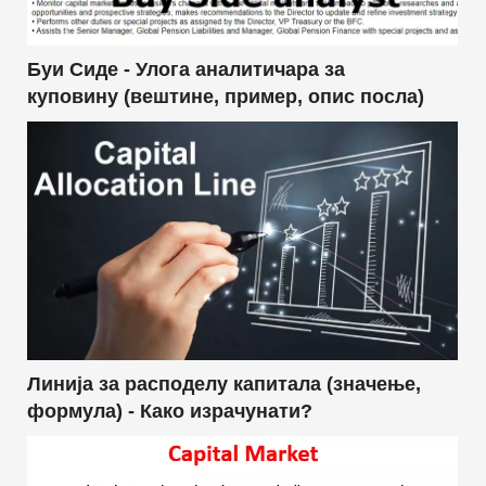
Буи Сиде - Улога аналитичара за
куповину (вештине, пример, опис посла)
Линија за расподелу капитала (значење,
формула) - Како израчунати?