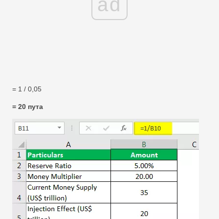
ad
= 1 / 0,05
= 20 пута