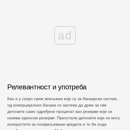
ad
Релевантност и употреба
Као и у скоро свим земљама које су за банкарски систем,
од комерцијалних банака се захтева да држе за све
депозите само одређени проценат као резерве који се
назива односом резерви. Преостали депозити који се могу
искористити за позајмљивање кредита и то би онда