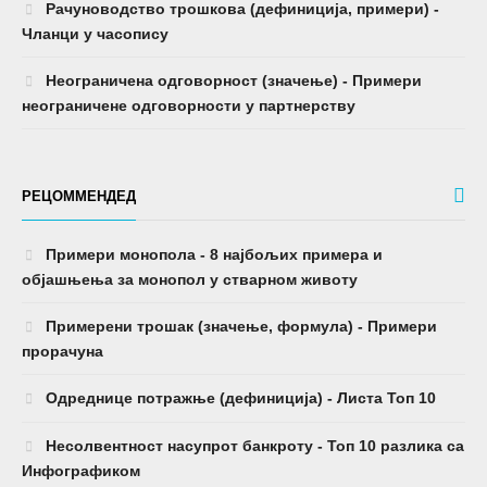
Рачуноводство трошкова (дефиниција, примери) -
Чланци у часопису
Неограничена одговорност (значење) - Примери
неограничене одговорности у партнерству
РЕЦОММЕНДЕД
Примери монопола - 8 најбољих примера и
објашњења за монопол у стварном животу
Примерени трошак (значење, формула) - Примери
прорачуна
Одреднице потражње (дефиниција) - Листа Топ 10
Несолвентност насупрот банкроту - Топ 10 разлика са
Инфографиком