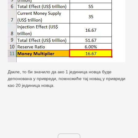
Дакле, то би значило да ако 1 јединица новца буде
депонована у привреди, помножиће тај новац у привреди
као 20 јединица новца.