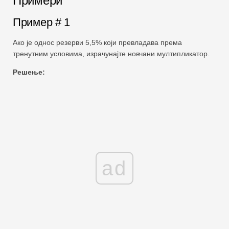
Примери
Пример # 1
Ако је однос резерви 5,5% који превладава према
тренутним условима, израчунајте новчани мултипликатор.
Решење:
ad