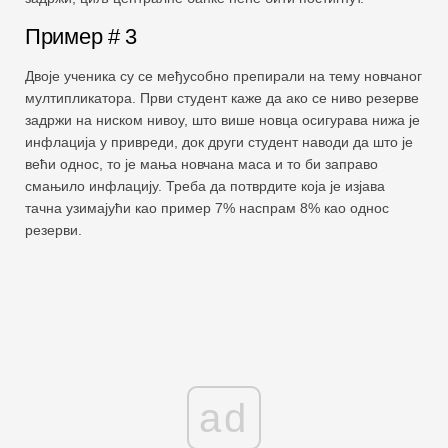
Пример # 3
Двоје ученика су се међусобно препирали на тему новчаног
мултипликатора. Први студент каже да ако се ниво резерве
задржи на ниском нивоу, што више новца осигурава нижа је
инфлација у привреди, док други студент наводи да што је
већи однос, то је мања новчана маса и то би заправо
смањило инфлацију. Треба да потврдите која је изјава
тачна узимајући као пример 7% наспрам 8% као однос
резерви.
ad