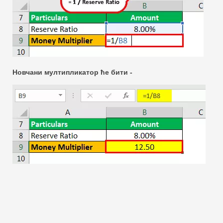
Новчани мултипликатор ће бити -