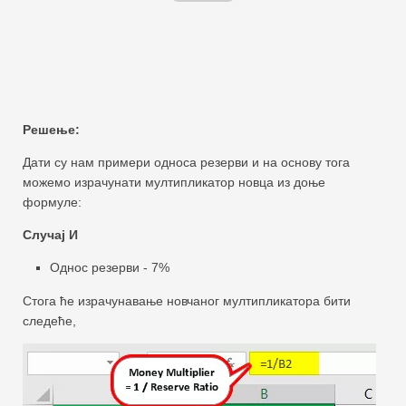
Решење:
Дати су нам примери односа резерви и на основу тога
можемо израчунати мултипликатор новца из доње
формуле:
Случај И
Однос резерви - 7%
Стога ће израчунавање новчаног мултипликатора бити
следеће,