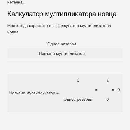
нетачна.
Калкулатор мултипликатора новца
Можете да користите овај калкулатор мултипликатора
новца
Однос резерви
Новчани мултипликатор
1
1
=
=
0
Новчани мултипликатор =
Однос резерви
0