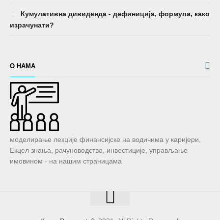
Кумулативна дивиденда - дефиниција, формула, како
израчунати?
О НАМА
моделирање лекције финансијске на водичима у каријери,
Екцел знања, рачуноводство, инвестиције, управљање
имовином - на нашим страницама