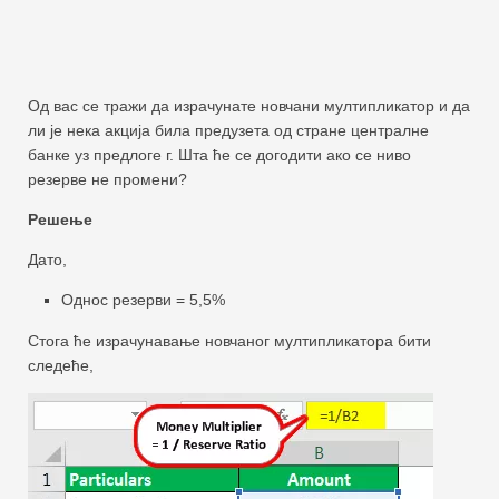
Од вас се тражи да израчунате новчани мултипликатор и да
ли је нека акција била предузета од стране централне
банке уз предлоге г. Шта ће се догодити ако се ниво
резерве не промени?
Решење
Дато,
Однос резерви = 5,5%
Стога ће израчунавање новчаног мултипликатора бити
следеће,