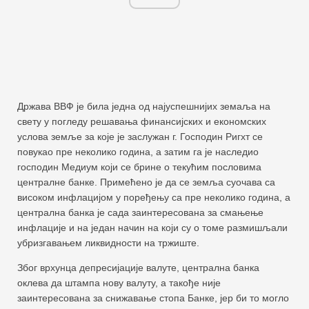
Држава ВВФ је била једна од најуспешнијих земаља на
свету у погледу решавања финансијских и економских
услова земље за које је заслужан г. Господин Ригхт се
повукао пре неколико година, а затим га је наследио
господин Медиум који се брине о текућим пословима
централне банке. Примећено је да се земља суочава са
високом инфлацијом у поређењу са пре неколико година, а
централна банка је сада заинтересована за смањење
инфлације и на један начин на који су о томе размишљали
убризгавањем ликвидности на тржиште.
Због врхунца депресијације валуте, централна банка
оклева да штампа нову валуту, а такође није
заинтересована за снижавање стопа Банке, јер би то могло