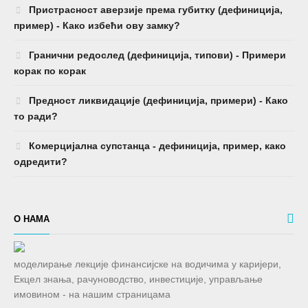
Пристрасност аверзије према губитку (дефиниција,
пример) - Како избећи ову замку?
Гранични редослед (дефиниција, типови) - Примери
корак по корак
Предност ликвидације (дефиниција, примери) - Како
то ради?
Комерцијална супстанца - дефиниција, пример, како
одредити?
О НАМА
моделирање лекције финансијске на водичима у каријери,
Екцел знања, рачуноводство, инвестиције, управљање
имовином - на нашим страницама