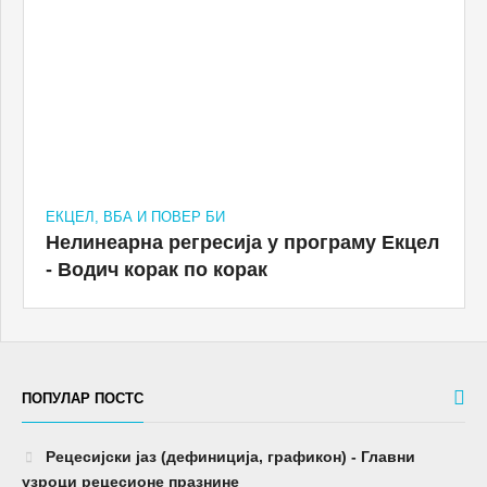
ЕКЦЕЛ, ВБА И ПОВЕР БИ
Нелинеарна регресија у програму Екцел
- Водич корак по корак
ПОПУЛАР ПОСТС
Рецесијски јаз (дефиниција, графикон) - Главни
узроци рецесионе празнине