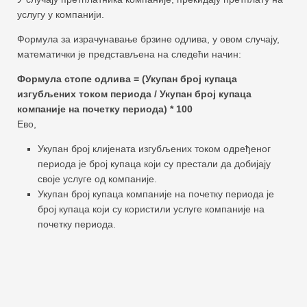
услугу у компанији.
Формула за израчунавање брзине одлива, у овом случају,
математички је представљена на следећи начин:
Формула стопе одлива = (Укупан број купаца
изгубљених током периода / Укупан број купаца
компаније на почетку периода) * 100
Ево,
Укупан број клијената изгубљених током одређеног
периода је број купаца који су престали да добијају
своје услуге од компаније.
Укупан број купаца компаније на почетку периода је
број купаца који су користили услуге компаније на
почетку периода.