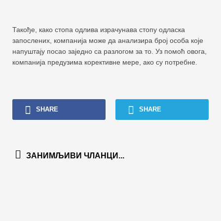
Такође, како стопа одлива израчунава стопу одласка
запослених, компанија може да анализира број особа које
напуштају посао заједно са разлогом за то. Уз помоћ овога,
компанија предузима корективне мере, ако су потребне.
SHARE
SHARE
ЗАНИМЉИВИ ЧЛАНЦИ...