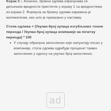
Корак 3 :.
Коначно, брзина одлива израчунава се
дељењем вредности пристигле у кораку 1 са вредностима
из корака 2. Формула за брзину одлива изражена је
математички, као што је приказано у наставку.
Стопа одлива = (Укупан број купаца изгубљених током
периода / Укупан број купаца компаније на почетку
периода) * 100
У случају обрачуна запослених који напуштају посао у
компанији, стопа одлива одређује проценат таквих
запослених у односу на укупан број запослених.
ad