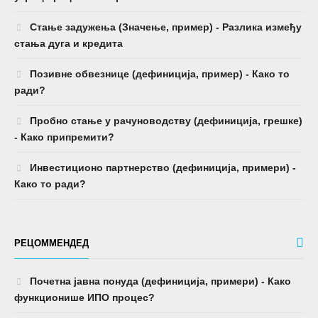
Стање задужења (Значење, пример) - Разлика између
стања дуга и кредита
Позивне обвезнице (дефиниција, пример) - Како то
ради?
Пробно стање у рачуноводству (дефиниција, грешке)
- Како припремити?
Инвестиционо партнерство (дефиниција, примери) -
Како то ради?
РЕЦОММЕНДЕД
Почетна јавна понуда (дефиниција, примери) - Како
функционише ИПО процес?