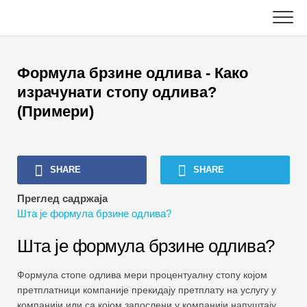
Skip
to
content
Главни
Формула брзине одлива - Како
Туториали из рачуноводства
израчунати стопу одлива?
(Примери)
Водичи за управљање имовином
Екцел, ВБА и Повер БИ
SHARE
SHARE
Водичи за инвестиционо банкарство
Преглед садржаја
Шта је формула брзине одлива?
Топ Боокс
Шта је формула брзине одлива?
Водичи за каријеру у финансијама
Формула стопе одлива мери процентуалну стопу којом
Ресурси за финансијску потврду
претплатници компаније прекидају претплату на услугу у
компанији или са којом запослени у компанији напуштају