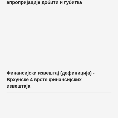
апропријације добити и губитка
Финансијски извештај (дефиниција) -
Врхунске 4 врсте финансијских
извештаја