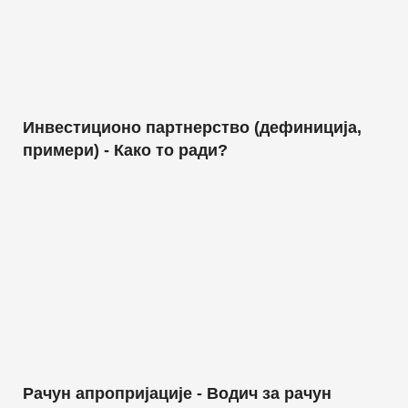
Инвестиционо партнерство (дефиниција,
примери) - Како то ради?
Рачун апропријације - Водич за рачун