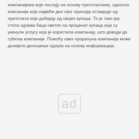
компанијама које послују на основу претплатника, односно
компаније која највећи део свог прихода остварује од
претплата које добијају од својих купаца. То је тако јер
стопа одлива баца светло на проценат купаца који су
укинули услугу која је користила компанију, што доводи до
губитка компаније. Помоћу ових прорачуна компанија може
донијети доношење одлука на основу информација.
ad