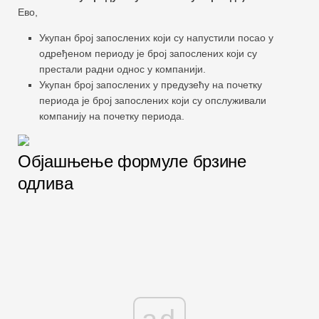
Ево,
Укупан број запослених који су напустили посао у
одређеном периоду је број запослених који су
престали радни однос у компанији.
Укупан број запослених у предузећу на почетку
периода је број запослених који су опслуживали
компанију на почетку периода.
Објашњење формуле брзине
одлива