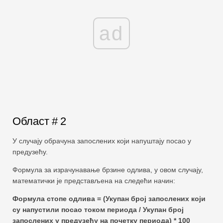
ad
Област # 2
У случају обрачуна запослених који напуштају посао у
предузећу.
Формула за израчунавање брзине одлива, у овом случају,
математички је представљена на следећи начин:
Формула стопе одлива = (Укупан број запослених који
су напустили посао током периода / Укупан број
запослених у предузећу на почетку периода) * 100