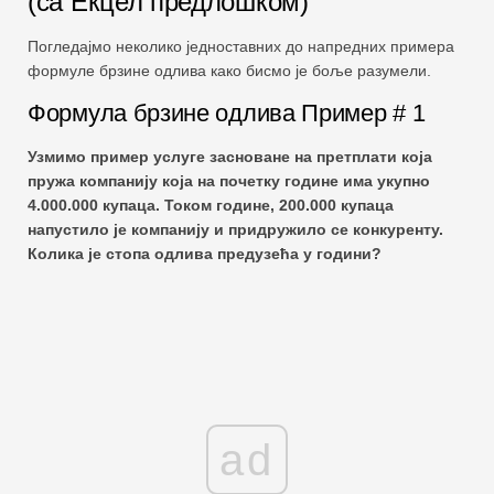
(са Екцел предлошком)
Погледајмо неколико једноставних до напредних примера
формуле брзине одлива како бисмо је боље разумели.
Формула брзине одлива Пример # 1
Узмимо пример услуге засноване на претплати која
пружа компанију која на почетку године има укупно
4.000.000 купаца. Током године, 200.000 купаца
напустило је компанију и придружило се конкуренту.
Колика је стопа одлива предузећа у години?
ad