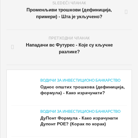
SLEDEĆI ЧЛАНАК
Променљиви трошкови (дефиниција,
примери) - Шта је укључено?
ПРЕТХОДНИ ЧЛАНАК
Нападачи вс Футурес - Које су кључне
разлике?
ВОДИЧИ ЗА ИНВЕСТИЦИОНО БАНКАРСТВО
Однос општих трошкова (дефиниција,
формула) - Како израчунати?
ВОДИЧИ ЗА ИНВЕСТИЦИОНО БАНКАРСТВО
ДуПонт Формула - Како израчунати
Дупонт РОЕ? (Корак по корак)