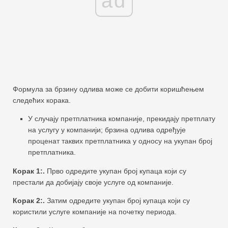
ad
Формула за брзину одлива може се добити коришћењем
следећих корака.
У случају претплатника компаније, прекидају претплату
на услугу у компанији; брзина одлива одређује
проценат таквих претплатника у односу на укупан број
претплатника.
Корак 1:.
Прво одредите укупан број купаца који су
престали да добијају своје услуге од компаније.
Корак 2:.
Затим одредите укупан број купаца који су
користили услуге компаније на почетку периода.