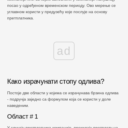
Водичи за финансијско моделирање
посао у одређеном временском периоду. Ово мерење се
углавном користи у предузећу које послује на основу
Пуни облик
претплатника.
Водичи за управљање ризиком
ad
Како израчунати стопу одлива?
Постоје две области у којима се израчунава брзина одлива
- подручја заједно са формулом која се користи у доле
наведеним.
Област # 1
У случају претплатника компаније, прекидају претплату на