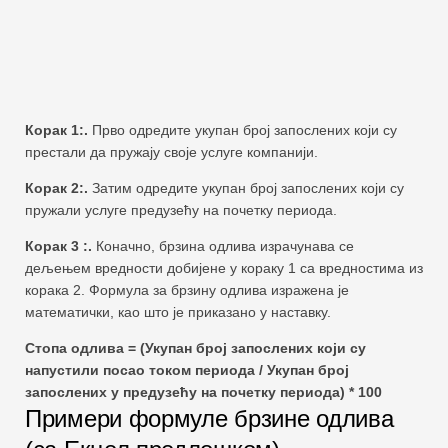
Корак 1:.
Прво одредите укупан број запослених који су
престали да пружају своје услуге компанији.
Корак 2:.
Затим одредите укупан број запослених који су
пружали услуге предузећу на почетку периода.
Корак 3 :.
Коначно, брзина одлива израчунава се
дељењем вредности добијене у кораку 1 са вредностима из
корака 2. Формула за брзину одлива изражена је
математички, као што је приказано у наставку.
Стопа одлива = (Укупан број запослених који су
напустили посао током периода / Укупан број
запослених у предузећу на почетку периода) * 100
Примери формуле брзине одлива