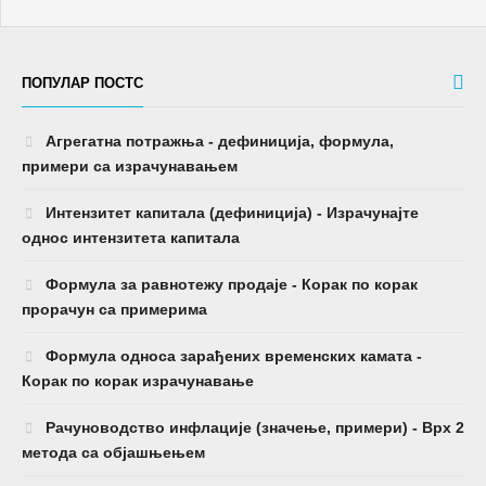
ПОПУЛАР ПОСТС
Агрегатна потражња - дефиниција, формула,
примери са израчунавањем
Интензитет капитала (дефиниција) - Израчунајте
однос интензитета капитала
Формула за равнотежу продаје - Корак по корак
прорачун са примерима
Формула односа зарађених временских камата -
Корак по корак израчунавање
Рачуноводство инфлације (значење, примери) - Врх 2
метода са објашњењем