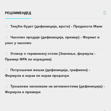
РЕЦОММЕНДЕД
Текући буџет (дефиниција, врсте) - Предности Мане
Часопис продаје (дефиниција, пример) - Формат и
унос у часопис
Уговор о терминској стопи (Значење, формула -
Пример ФРА по корацима)
Потрошачки вишак (дефиниција, графикон) -
Формула и корак по корак прорачун
Трошкови засновани на активностима (дефиниција) -
Формула и примери