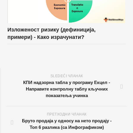
Изложеност ризику (дефиниција,
примери) - Како израчунати?
SLEDEĆI ЧЛАНАК
КПИ надзорна табла у програму Екцел -
Направите контролну таблу кључних
показатеља учинка
ПРЕТХОДНИ ЧЛАНАК
Бруто продаја у односу на нето продају -
Топ 6 разлика (са Инфографиком)