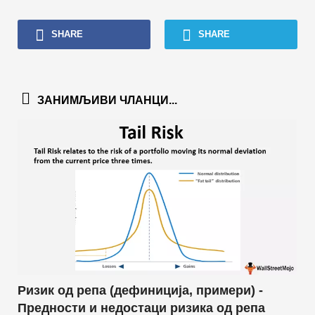
Водичи за финансијско моделирање
SHARE
SHARE
Пуни облик
Водичи за управљање ризиком
ЗАНИМЉИВИ ЧЛАНЦИ...
Ризик од репа (дефиниција, примери) -
Предности и недостаци ризика од репа