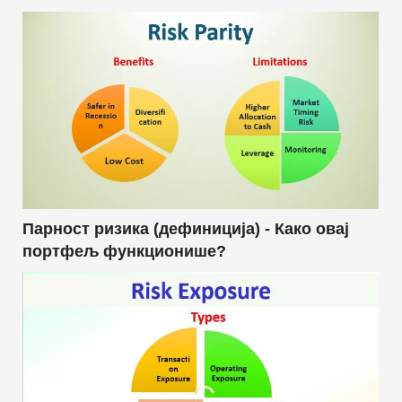
Парност ризика (дефиниција) - Како овај
портфељ функционише?