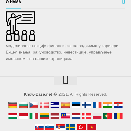
О НАМА
моделирање лекције финансијске на водичима у каријери,
Екцел знања, рачуноводство, инвестиције, управљање
имовином - на нашим страницама
Know-Base.net
� 2021. All Rights Reserved.