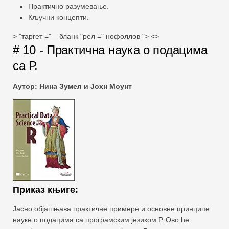
Практично разумевање.
Кључни концепти.
> "таргет =" _ бланк "рел =" нофоллов "> <>
# 10 - Практична наука о подацима
са Р.
Аутор: Нина Зумел и Јохн Моунт
Приказ књиге:
Јасно објашњава практичне примере и основне принципе
науке о подацима са програмским језиком Р. Ово ће