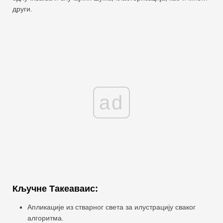
други.
ad
Кључне Такеаваис:
Апликације из стварног света за илустрацију сваког
алгоритма.