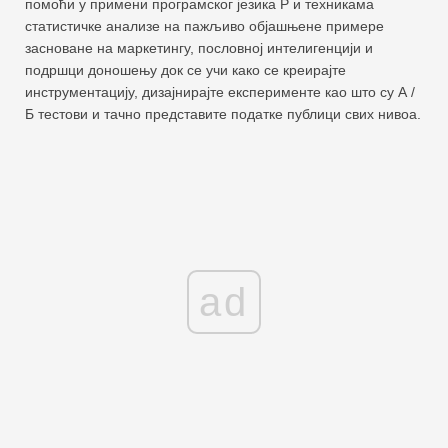
помоћи у примени програмског језика Р и техникама
статистичке анализе на пажљиво објашњене примере
засноване на маркетингу, пословној интелигенцији и
подршци доношењу док се учи како се креирајте
инструментацију, дизајнирајте експерименте као што су А /
Б тестови и тачно представите податке публици свих нивоа.
ad