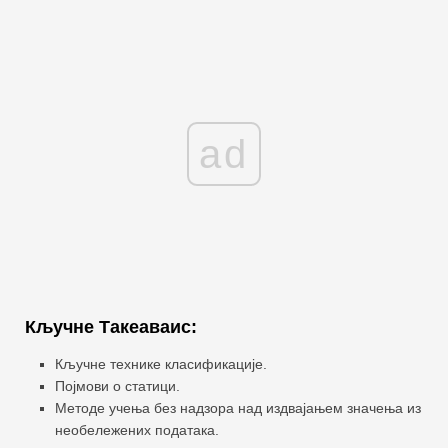
ad
Кључне Такеаваис:
Кључне технике класификације.
Појмови о статици.
Методе учења без надзора над издвајањем значења из
необележених података.