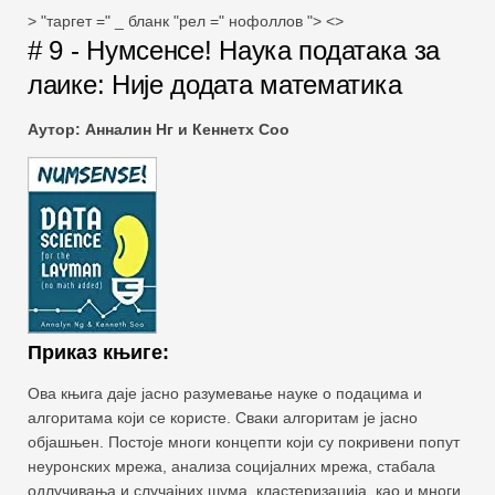
> "таргет =" _ бланк "рел =" нофоллов "> <>
# 9 - Нумсенсе! Наука података за
лаике: Није додата математика
Аутор: Анналин Нг и Кеннетх Соо
Приказ књиге:
Ова књига даје јасно разумевање науке о подацима и
алгоритама који се користе. Сваки алгоритам је јасно
објашњен. Постоје многи концепти који су покривени попут
неуронских мрежа, анализа социјалних мрежа, стабала
одлучивања и случајних шума, кластеризација, као и многи