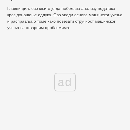
Главни циљ ове књиге је да побољша анализу података
кроз доношење одлука. Ово уводи основе машинског учења
и расправља о томе како повезати стручност машинског
учења са стварним проблемима.
ad