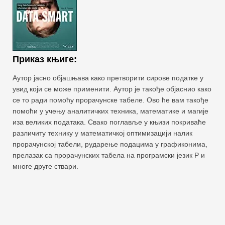
Приказ књиге:
Аутор јасно објашњава како претворити сирове податке у
увид који се може применити. Аутор је такође објаснио како
се то ради помоћу прорачунске табеле. Ово ће вам такође
помоћи у учењу аналитичких техника, математике и магије
иза великих података. Свако поглавље у књизи покриваће
различиту технику у математичкој оптимизацији налик
прорачунској табели, рударење подацима у графиконима,
прелазак са прорачунских табела на програмски језик Р и
многе друге ствари.