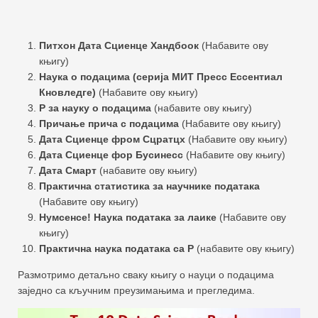
Питхон Дата Сциенце Хандбоок
(Набавите ову
књигу)
Наука о подацима (серија МИТ Пресс Ессентиал
Кновледге)
(Набавите ову књигу)
Р за науку о подацима
(набавите ову књигу)
Причање прича с подацима
(Набавите ову књигу)
Дата Сциенце фром Сцратцх
(Набавите ову књигу)
Дата Сциенце фор Бусинесс
(Набавите ову књигу)
Дата Смарт
(набавите ову књигу)
Практична статистика за научнике података
(Набавите ову књигу)
Нумсенсе! Наука података за лаике
(Набавите ову
књигу)
Практична наука података са Р
(набавите ову књигу)
Размотримо детаљно сваку књигу о науци о подацима
заједно са кључним преузимањима и прегледима.