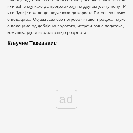
или већ знају како да програмирају на другом језику попут Р
или Јулије и желе да науче како да користе Питхон за науку
о подацима. Објашњава све потребе читавог процеса науке
о подацима од добијања података, истраживања података,
комуникације и визуализације резултата.
Кључне Такеаваис
ad