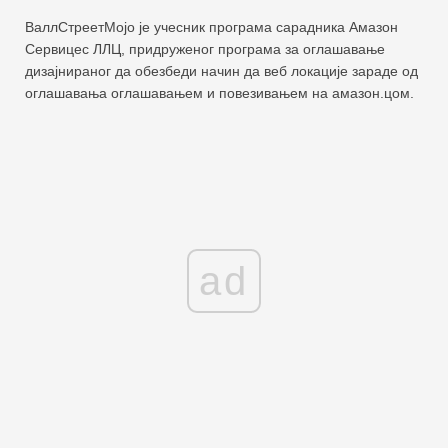
ВаллСтреетМојо је учесник програма сарадника Амазон
Сервицес ЛЛЦ, придруженог програма за оглашавање
дизајнираног да обезбеди начин да веб локације зараде од
оглашавања оглашавањем и повезивањем на амазон.цом.
ad