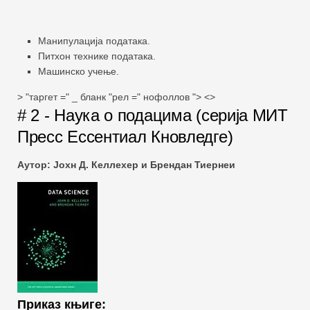
Манипулација података.
Питхон технике података.
Машинско учење.
> "таргет =" _ бланк "рел =" нофоллов "> <>
# 2 - Наука о подацима (серија МИТ
Пресс Ессентиал Кновледге)
Аутор: Јохн Д. Келлехер и Брендан Тиернеи
Приказ књиге: