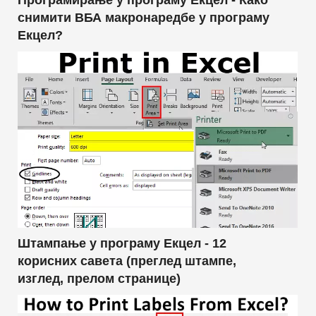
снимити ВБА макронаредбе у програму
Екцел?
Штампање у програму Екцел - 12
корисних савета (преглед штампе,
изглед, прелом странице)