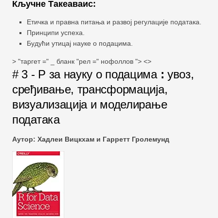
Кључне Такеаваис:
Етичка и правна питања и развој регулације података.
Принципи успеха.
Будући утицај науке о подацима.
> "таргет =" _ бланк "рел =" нофоллов "> <>
# 3 - Р за науку о подацима
:
увоз,
сређивање, трансформација,
визуализација и моделирање
података
Аутор: Хадлеи Вицкхам и Гарретт Гролемунд