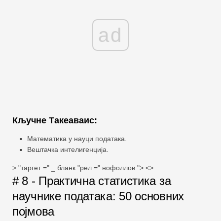
ad
Кључне Такеаваис:
Математика у науци података.
Вештачка интелигенција.
> "таргет =" _ бланк "рел =" нофоллов "> <>
# 8 - Практична статистика за
научнике података: 50 основних
појмова