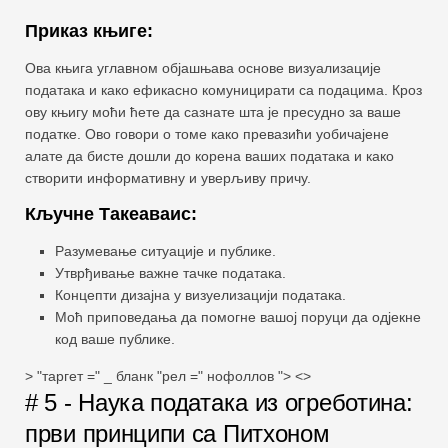
Приказ књиге:
Ова књига углавном објашњава основе визуализације
података и како ефикасно комуницирати са подацима. Кроз
ову књигу моћи ћете да сазнате шта је пресудно за ваше
податке. Ово говори о томе како превазићи уобичајене
алате да бисте дошли до корена ваших података и како
створити информативну и уверљиву причу.
Кључне Такеаваис:
Разумевање ситуације и публике.
Утврђивање важне тачке података.
Концепти дизајна у визуелизацији података.
Моћ приповедања да помогне вашој поруци да одјекне
код ваше публике.
> "таргет =" _ бланк "рел =" нофоллов "> <>
# 5 - Наука података из огреботина:
први принципи са Питхоном