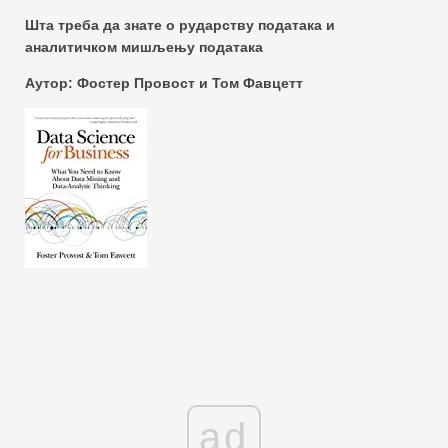
Шта треба да знате о рударству података и
аналитичком мишљењу података
Аутор: Фостер Провост и Том Фавцетт
ad