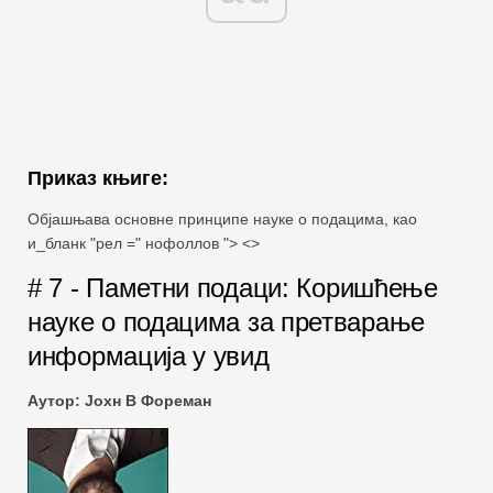
Приказ књиге:
Објашњава основне принципе науке о подацима, као
и_бланк "рел =" нофоллов "> <>
# 7 - Паметни подаци: Коришћење
науке о подацима за претварање
информација у увид
Аутор: Јохн В Фореман