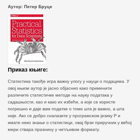
Аутор: Петер Бруце
Приказ књиге:
Статистика такође игра важну улогу у науци о подацима. У
овој књизи аутор је јасно објаснио како применити
различите статистичке методе на науку података у
садашњости, као и како их избећи, а које се користе
погрешно и даје вам податке о томе шта је важно, а шта
није. Ако се добро сналазите у програмском језику Р и
имате неко знање о статистици, овај брзи приручник у већој
мери ствара празнину у читљивом формату.