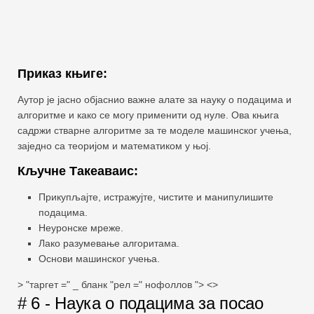
Приказ књиге:
Аутор је јасно објаснио важне алате за науку о подацима и
алгоритме и како се могу применити од нуле. Ова књига
садржи стварне алгоритме за те моделе машинског учења,
заједно са теоријом и математиком у њој.
Кључне Такеаваис:
Прикупљајте, истражујте, чистите и манипулишите
подацима.
Неуронске мреже.
Лако разумевање алгоритама.
Основи машинског учења.
> "таргет =" _ бланк "рел =" нофоллов "> <>
# 6 - Наука о подацима за посао