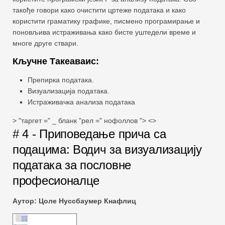
такође говори како очистити цртеже података и како
користити граматику графике, писмено програмирање и
поновљива истраживања како бисте уштедели време и
многе друге ствари.
Кључне Такеаваис:
Препирка података.
Визуализација података.
Истраживачка анализа података
> "таргет =" _ бланк "рел =" нофоллов "> <>
# 4 - Приповедање прича са
подацима: Водич за визуализацију
података за пословне
професионалце
Аутор: Цоле Нуссбаумер Кнафлиц