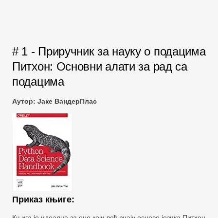
# 1 - Приручник за науку о подацима
Питхон: Основни алати за рад са
подацима
Аутор: Јаке ВандерПлас
Приказ књиге:
Књига је идеална за оне који већ знају основе језика Питхон