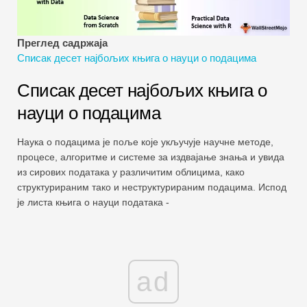
Водичи за финансијско моделирање
Пуни облик
Преглед садржаја
Списак десет најбољих књига о науци о подацима
Водичи за управљање ризиком
Списак десет најбољих књига о
науци о подацима
Наука о подацима је поље које укључује научне методе,
процесе, алгоритме и системе за издвајање знања и увида
из сирових података у различитим облицима, како
структурираним тако и неструктурираним подацима. Испод
је листа књига о науци података -
ad