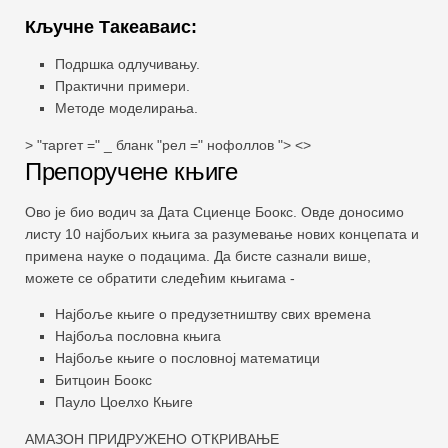
Кључне Такеаваис:
Подршка одлучивању.
Практични примери.
Методе моделирања.
> "таргет =" _ бланк "рел =" нофоллов "> <>
Препоручене књиге
Ово је био водич за Дата Сциенце Боокс. Овде доносимо
листу 10 најбољих књига за разумевање нових концепата и
примена науке о подацима. Да бисте сазнали више,
можете се обратити следећим књигама -
Најбоље књиге о предузетништву свих времена
Најбоља пословна књига
Најбоље књиге о пословној математици
Битцоин Боокс
Пауло Цоелхо Књиге
АМАЗОН ПРИДРУЖЕНО ОТКРИВАЊЕ