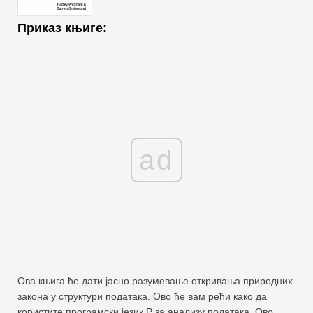
Приказ књиге:
ad
Ова књига ће дати јасно разумевање откривања природних
закона у структури података. Ово ће вам рећи како да
користите програмски језик Р за анализу података. Ово