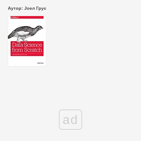
Аутор: Јоел Грус
ad