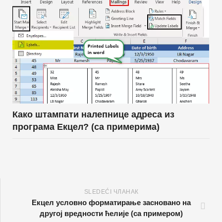
Како штампати налепнице адреса из
програма Екцел? (са примерима)
SLEDEĆI ЧЛАНАК
Екцел условно форматирање засновано на
другој вредности ћелије (са примером)