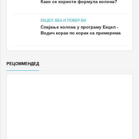
Како се користи формула колона?
ЕКЦЕЛ, ВБА И ПОВЕР БИ
Спајање колона у програму Екцел -
Водич корак по корак са примерима
РЕЦОММЕНДЕД