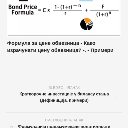
Формула за цене обвезница - Како
израчунати цену обвезница? -. - Примери
SLEDEĆI ЧЛАНАК
Краткорочне инвестиције у билансу стања
(дефиниција, примери)
ПРЕТХОДНИ ЧЛАНАК
Формулација подразумеване волатилности