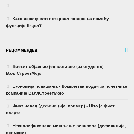
Како израчунати интервал поверења помоћу
функције Екцел?
РЕЦОММЕНДЕД
Брекит објаснио једноставно (за студенте) -
ВаллСтреетМојо
Економија понашања - Комплетан водич за почетнике
компаније ВаллСтреетМојо
Фиат новац (дефиниција, пример) - Шта је фиат
валута
Неквалификовано мишљење ревизора (дефиниција,
примери)