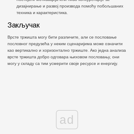
дизајнирање и развој производа помоћу побољшаних
техника и карактеристика.
Закључак
Врсте тржишта могу бити различите, али се пословање
пословног предузећа у неким сценаријима може означити
као вертикално и хоризонтално тржиште. Ако једна анализа
врсте тржишта добро одговара њиховом пословању, они
могу у складу са тим усмерити своје ресурсе и енергију.
ad