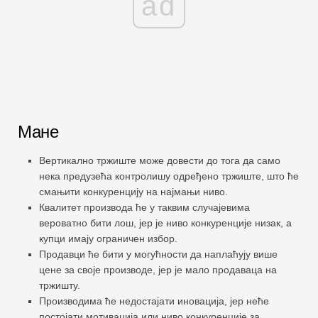
ad
Мане
Вертикално тржиште може довести до тога да само
нека предузећа контролишу одређено тржиште, што ће
смањити конкуренцију на најмањи ниво.
Квалитет производа ће у таквим случајевима
вероватно бити лош, јер је ниво конкуренције низак, а
купци имају ограничен избор.
Продавци ће бити у могућности да наплаћују више
цене за своје производе, јер је мало продаваца на
тржишту.
Производима ће недостајати иновација, јер неће
постојати мотивација или ниво конкуренције за