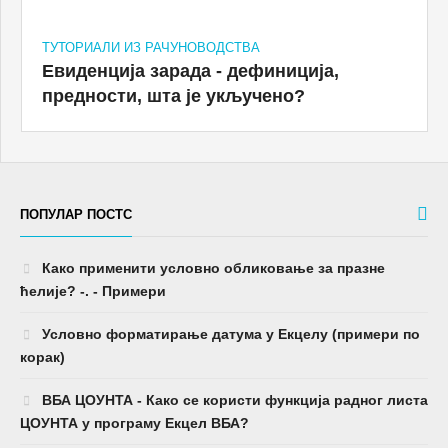
ТУТОРИАЛИ ИЗ РАЧУНОВОДСТВА
Евиденција зарада - дефиниција,
предности, шта је укључено?
ПОПУЛАР ПОСТС
Како применити условно обликовање за празне
ћелије? -. - Примери
Условно форматирање датума у ​​Екцелу (примери по
корак)
ВБА ЦОУНТА - Како се користи функција радног листа
ЦОУНТА у програму Екцел ВБА?