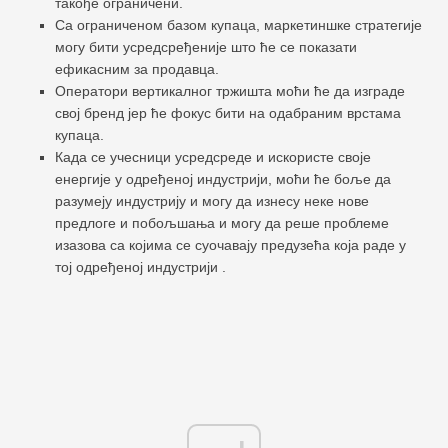
такође ограничени.
Са ограниченом базом купаца, маркетиншке стратегије
могу бити усредсређеније што ће се показати
ефикасним за продавца.
Оператори вертикалног тржишта моћи ће да изграде
свој бренд јер ће фокус бити на одабраним врстама
купаца.
Када се учесници усредсреде и искористе своје
енергије у одређеној индустрији, моћи ће боље да
разумеју индустрију и могу да изнесу неке нове
предлоге и побољшања и могу да реше проблеме
изазова са којима се суочавају предузећа која раде у
тој одређеној индустрији .