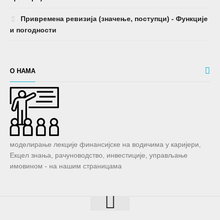
Привремена ревизија (значење, поступци) - Функције
и погодности
О НАМА
моделирање лекције финансијске на водичима у каријери,
Екцел знања, рачуноводство, инвестиције, управљање
имовином - на нашим страницама