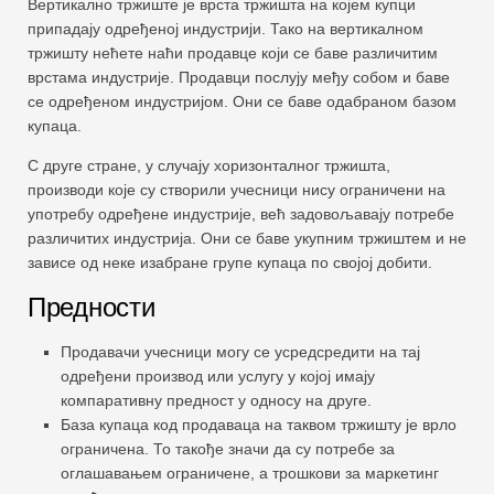
Вертикално тржиште је врста тржишта на којем купци
припадају одређеној индустрији. Тако на вертикалном
тржишту нећете наћи продавце који се баве различитим
врстама индустрије. Продавци послују међу собом и баве
се одређеном индустријом. Они се баве одабраном базом
купаца.
С друге стране, у случају хоризонталног тржишта,
производи које су створили учесници нису ограничени на
употребу одређене индустрије, већ задовољавају потребе
различитих индустрија. Они се баве укупним тржиштем и не
зависе од неке изабране групе купаца по својој добити.
Предности
Продавачи учесници могу се усредсредити на тај
одређени производ или услугу у којој имају
компаративну предност у односу на друге.
База купаца код продаваца на таквом тржишту је врло
ограничена. То такође значи да су потребе за
оглашавањем ограничене, а трошкови за маркетинг