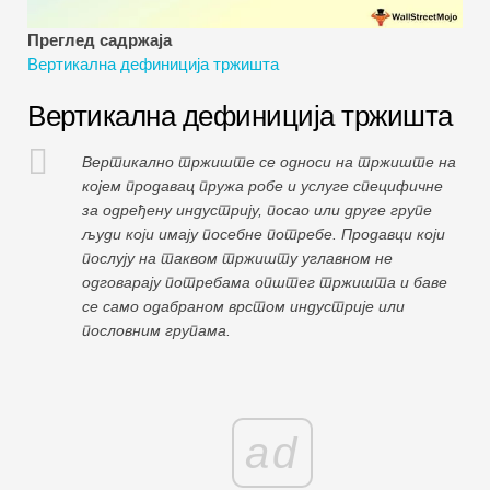
Водичи за финансијско моделирање
Преглед садржаја
Вертикална дефиниција тржишта
Пуни облик
Вертикална дефиниција тржишта
Водичи за управљање ризиком
Вертикално тржиште се односи на тржиште на
којем продавац пружа робе и услуге специфичне
за одређену индустрију, посао или друге групе
људи који имају посебне потребе. Продавци који
послују на таквом тржишту углавном не
одговарају потребама општег тржишта и баве
се само одабраном врстом индустрије или
пословним групама.
ad