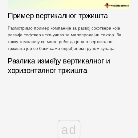
Пример вертикалног тржишта
Размотримо пример компаније за развој софтвера која
развија софтвер искључиво за малопродајни сектор. За
такву компанију се може рећи да је део вертикалног
тржишта јер се бави само одређеном групом купаца.
Разлика између вертикалног и
хоризонталног тржишта
ad