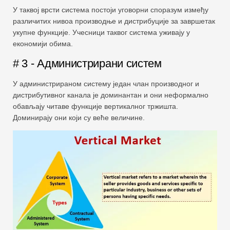
У таквој врсти система постоји уговорни споразум између
различитих нивоа производње и дистрибуције за завршетак
укупне функције. Учесници таквог система уживају у
економији обима.
# 3 - Администрирани систем
У администрираном систему један члан производног и
дистрибутивног канала је доминантан и они неформално
обављају читаве функције вертикалног тржишта.
Доминирају они који су веће величине.