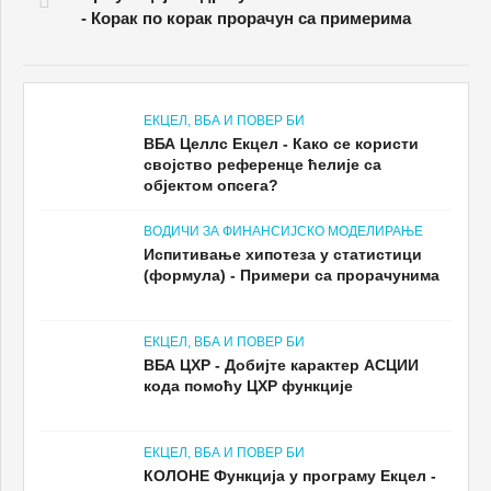
- Корак по корак прорачун са примерима
ЕКЦЕЛ, ВБА И ПОВЕР БИ
ВБА Целлс Екцел - Како се користи
својство референце ћелије са
објектом опсега?
ВОДИЧИ ЗА ФИНАНСИЈСКО МОДЕЛИРАЊЕ
Испитивање хипотеза у статистици
(формула) - Примери са прорачунима
ЕКЦЕЛ, ВБА И ПОВЕР БИ
ВБА ЦХР - Добијте карактер АСЦИИ
кода помоћу ЦХР функције
ЕКЦЕЛ, ВБА И ПОВЕР БИ
КОЛОНЕ Функција у програму Екцел -