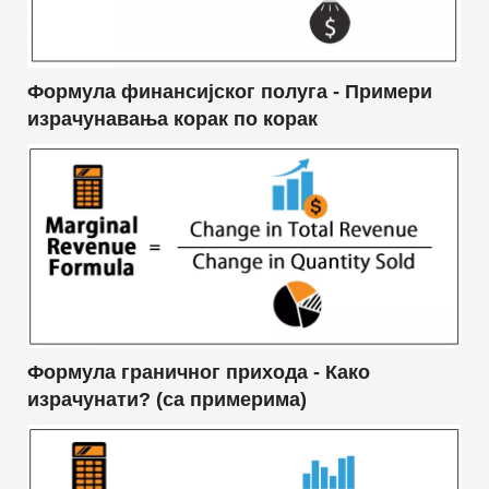
Формула финансијског полуга - Примери
израчунавања корак по корак
Формула граничног прихода - Како
израчунати? (са примерима)