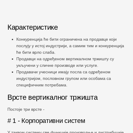
Карактеристике
Конкуренција ће бити ограничена на продавце који
послују у истој индустрији, а самим тим и конкуренција
ће бити врло слаба.
Продавци на одређеном вертикалном тржишту су
укључени у сличне производе или услуге.
Продавачи учесници имају посла са одређеном
индустријом, пословном групом или особама са
специфичним потребама.
Врсте вертикалног тржишта
Постоје три врсте -
# 1 - Корпоративни систем
У таквом систему све функције производње и дистрибуције