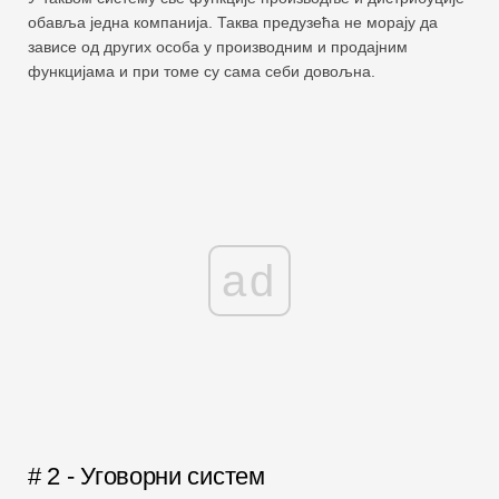
обавља једна компанија. Таква предузећа не морају да
зависе од других особа у производним и продајним
функцијама и при томе су сама себи довољна.
ad
# 2 - Уговорни систем