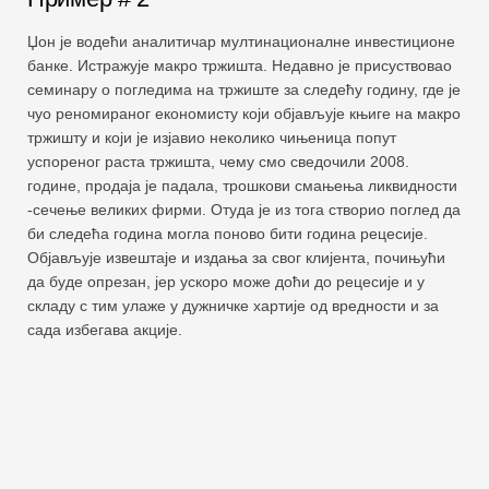
Џон је водећи аналитичар мултинационалне инвестиционе
банке. Истражује макро тржишта. Недавно је присуствовао
семинару о погледима на тржиште за следећу годину, где је
чуо реномираног економисту који објављује књиге на макро
тржишту и који је изјавио неколико чињеница попут
успореног раста тржишта, чему смо сведочили 2008.
године, продаја је падала, трошкови смањења ликвидности
-сечење великих фирми. Отуда је из тога створио поглед да
би следећа година могла поново бити година рецесије.
Објављује извештаје и издања за свог клијента, почињући
да буде опрезан, јер ускоро може доћи до рецесије и у
складу с тим улаже у дужничке хартије од вредности и за
сада избегава акције.