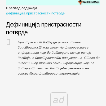
Водичи за финансијско моделирање
Преглед садржаја
Дефиниција пристрасности потврде
Пуни облик
Дефиниција пристрасности
Водичи за управљање ризиком
потврде
Пристрасност потврде је когнитивна
пристрасност која укључује фаворизовање
информација које би потврдиле нечије раније
постојане пристрасности или уверења. Стога би
инвеститор тражио само информације које ће
потврдити њихово постојеће уверење и на
основу тога филтрирао информације.
ad