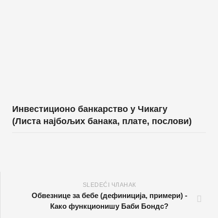
Инвестиционо банкарство у Чикагу
(Листа најбољих банака, плате, послови)
SLEDEĆI ЧЛАНАК
Обвезнице за бебе (дефиниција, примери) -
Како функционишу Баби Бондс?