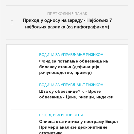
ПРЕТХОДНИ ЧЛАНАК
Приход у односу на зараду - Најбољих 7
најбољих разлика (са инфографиком)
ВОДИЧИ ЗА УПРАВЉАЊЕ РИЗИКОМ
Фонд за потапање обвезница на
билансу стања (дефиниција,
рачуноводство, пример)
ВОДИЧИ ЗА УПРАВЉАЊЕ РИЗИКОМ
Шта су обвезнице? -. - Врсте
обвезница - Цене, ризици, индекси
ЕКЦЕЛ, ВБА И ПОВЕР БИ
Описна статистика у програму Екцел -
Примери анализе дескриптивне
статистике