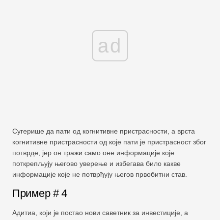
ad
Сугерише да пати од когнитивне пристрасности, а врста
когнитивне пристрасности од које пати је пристрасност због
потврде, јер он тражи само оне информације које
поткрепљују његово уверење и избегава било какве
информације које не потврђују његов првобитни став.
Пример # 4
Адитиа, који је постао нови саветник за инвестиције, а