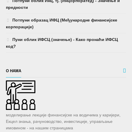
Потпуни облик Инц, тј. (Инцорпоратед) - Значење и
предности
Потпуни образац ИФЦ (Међународне финансијске
корпорације)
Пуни облик ИФСЦ (значење) - Како пронаћи ИФСЦ
код?
О НАМА
моделирање лекције финансијске на водичима у каријери,
Екцел знања, рачуноводство, инвестиције, управљање
имовином - на нашим страницама