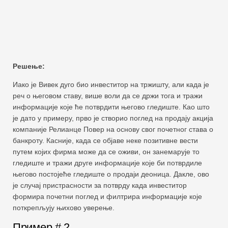
Решење:
Иако је Вивек дуго био инвеститор на тржишту, али када је
реч о његовом ставу, више воли да се држи тога и тражи
информације које ће потврдити његово гледиште. Као што
је дато у примеру, прво је створио поглед на продају акција
компаније Релианце Повер на основу свог почетног става о
банкроту. Касније, када се објаве неке позитивне вести
путем којих фирма може да се оживи, он занемарује то
гледиште и тражи друге информације које би потврдиле
његово постојеће гледиште о продаји деоница. Дакле, ово
је случај пристрасности за потврду када инвеститор
формира почетни поглед и филтрира информације које
поткрепљују њихово уверење.
Пример # 2