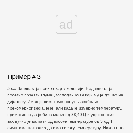
ad
Пример # 3
Јосх Виллиам је нови лекар у колонији. Недавно га је
посетио познати глумац господин Кхан који му је дошао на
дијагнозу. Имао је симптоме попут главобоље,
прекомерног зноја, језе, али када је измерио температуру,
приметио је да је била мања од 38,40 Ц и упркос томе
закључио је да пати од високе температуре од 3 од 4
симптома потврдио да има високу температуру. Након што