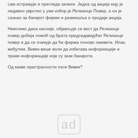
сам истражује и прегледа залихе. Једна од акција коју је
недавно уврстио у ужи избор је Релианце Повер, а он је
сазнао за банкрот фирме и размишља о продаји акција.
Неколико дана касније, објављује се вест да Релианце
повер добија помоћ од брата председавајућег Релианце
повер и да се очекује да ће фирма поново оживети. Ипак,
међутим, Вивек више воли да избегава информације и
тражи информације које су знак банкрота.
Од какве пристрасности пати Вивек?
ad