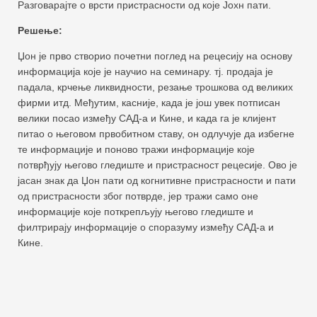
Разговарајте о врсти пристрасности од које Јохн пати.
Решење:
Џон је прво створио почетни поглед на рецесију на основу
информација које је научио на семинару. тј. продаја је
падала, крчење ликвидности, резање трошкова од великих
фирми итд. Међутим, касније, када је још увек потписан
велики посао између САД-а и Кине, и када га је клијент
питао о његовом првобитном ставу, он одлучује да избегне
те информације и поново тражи информације које
потврђују његово гледиште и пристрасност рецесије. Ово је
јасан знак да Џон пати од когнитивне пристрасности и пати
од пристрасности због потврде, јер тражи само оне
информације које поткрепљују његово гледиште и
филтрирају информације о споразуму између САД-а и
Кине.