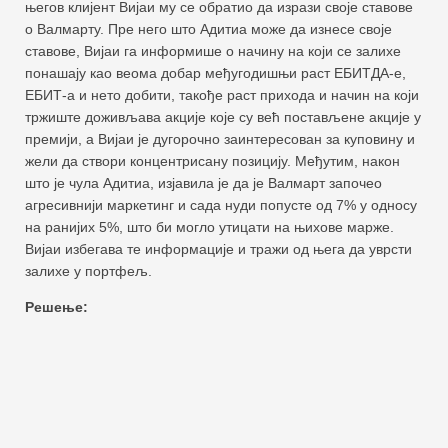
његов клијент Вијаи му се обратио да изрази своје ставове
о Валмарту. Пре него што Адитиа може да изнесе своје
ставове, Вијаи га информише о начину на који се залихе
понашају као веома добар међугодишњи раст ЕБИТДА-е,
ЕБИТ-а и нето добити, такође раст прихода и начин на који
тржиште доживљава акције које су већ постављене акције у
премији, а Вијаи је дугорочно заинтересован за куповину и
жели да створи концентрисану позицију. Међутим, након
што је чула Адитиа, изјавила је да је Валмарт започео
агресивнији маркетинг и сада нуди попусте од 7% у односу
на ранијих 5%, што би могло утицати на њихове марже.
Вијаи избегава те информације и тражи од њега да уврсти
залихе у портфељ.
Решење: