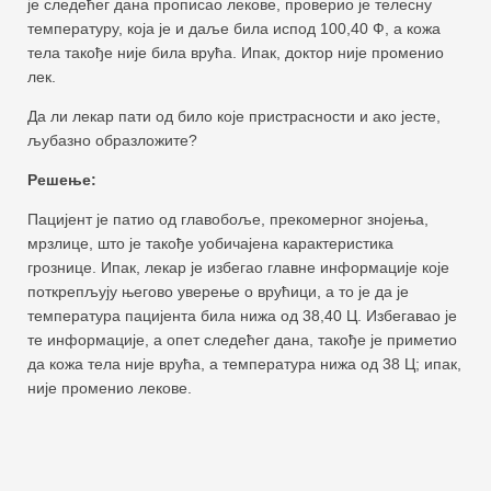
је следећег дана прописао лекове, проверио је телесну
температуру, која је и даље била испод 100,40 Ф, а кожа
тела такође није била врућа. Ипак, доктор није променио
лек.
Да ли лекар пати од било које пристрасности и ако јесте,
љубазно образложите?
Решење:
Пацијент је патио од главобоље, прекомерног знојења,
мрзлице, што је такође уобичајена карактеристика
грознице. Ипак, лекар је избегао главне информације које
поткрепљују његово уверење о врућици, а то је да је
температура пацијента била нижа од 38,40 Ц. Избегавао је
те информације, а опет следећег дана, такође је приметио
да кожа тела није врућа, а температура нижа од 38 Ц; ипак,
није променио лекове.