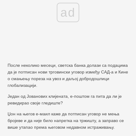
ad
После неколико месеци, светска банка долази са подацима
да је потписан нови трговински уговор између САД-а и Кине
о смањењу пореза на увоз и даљој добродошлици
глобализацији.
Један од Јованових клијената, е-поштом га пита да ли је
ревидирао своје гледиште?
Џон на његов е-маил каже да потписан уговор не мења
бројеве и да није било напретка на тржишту, а заправо се
више утапао према његовом недавном истраживању.