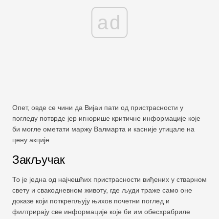
ad
Опет, овде се чини да Вијаи пати од пристрасности у
погледу потврде јер игнорише критичне информације које
би могле ометати маржу Валмарта и касније утицале на
цену акције.
Закључак
То је једна од најчешћих пристрасности виђених у стварном
свету и свакодневном животу, где људи траже само оне
доказе који поткрепљују њихов почетни поглед и
филтрирају све информације које би им обесхрабриле