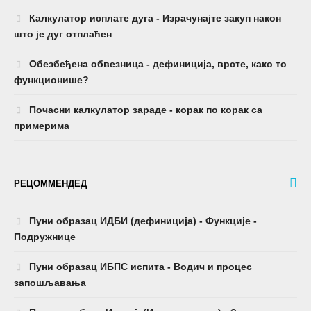
Калкулатор исплате дуга - Израчунајте закуп након
што је дуг отплаћен
Обезбеђена обвезница - дефиниција, врсте, како то
функционише?
Почасни калкулатор зараде - корак по корак са
примерима
РЕЦОММЕНДЕД
Пуни образац ИДБИ (дефиниција) - Функције -
Подружнице
Пуни образац ИБПС испита - Водич и процес
запошљавања