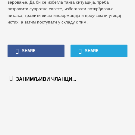
веровање. Да би се избегла таква ситуација, треба
потражити супротне савете, избегавати потврђивање
питања, тражити више информација и проучавати утицај
истих, а затим поступати у складу с тим.
SHARE
SHARE
ЗАНИМЉИВИ ЧЛАНЦИ...