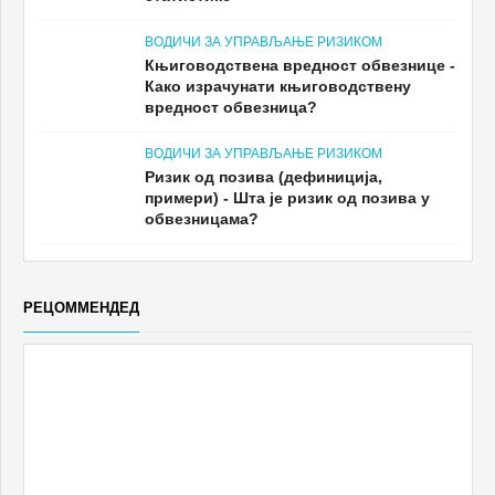
ВОДИЧИ ЗА УПРАВЉАЊЕ РИЗИКОМ
Књиговодствена вредност обвезнице -
Како израчунати књиговодствену
вредност обвезница?
ВОДИЧИ ЗА УПРАВЉАЊЕ РИЗИКОМ
Ризик од позива (дефиниција,
примери) - Шта је ризик од позива у
обвезницама?
РЕЦОММЕНДЕД