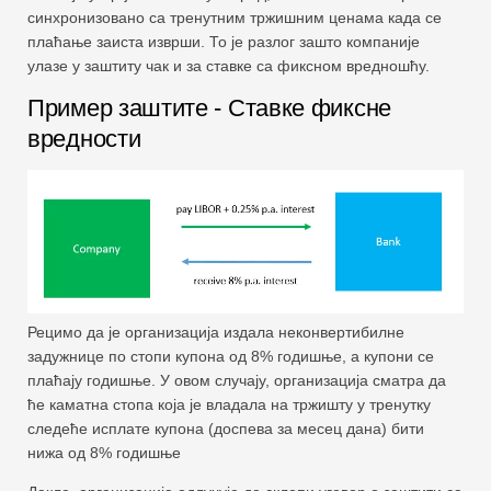
синхронизовано са тренутним тржишним ценама када се
плаћање заиста изврши. То је разлог зашто компаније
улазе у заштиту чак и за ставке са фиксном вредношћу.
Пример заштите - Ставке фиксне
вредности
Рецимо да је организација издала неконвертибилне
задужнице по стопи купона од 8% годишње, а купони се
плаћају годишње. У овом случају, организација сматра да
ће каматна стопа која је владала на тржишту у тренутку
следеће исплате купона (доспева за месец дана) бити
нижа од 8% годишње