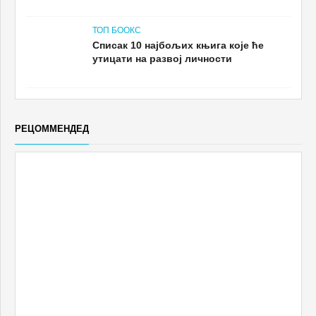
ТОП БООКС
Списак 10 најбољих књига које ће
утицати на развој личности
РЕЦОММЕНДЕД