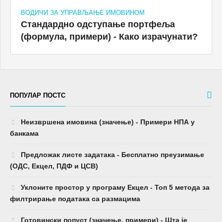
ВОДИЧИ ЗА УПРАВЉАЊЕ ИМОВИНОМ
Стандардно одступање портфеља
(формула, примери) - Како израчунати?
ПОПУЛАР ПОСТС
Неизвршена имовина (значење) - Примери НПА у
банкама
Предложак листе задатака - Бесплатно преузимање
(ОДС, Екцел, ПДФ и ЦСВ)
Уклоните простор у програму Екцел - Топ 5 метода за
филтрирање података са размацима
Готовински попуст (значење, примери) - Шта је