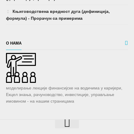
Књиговодствена вредност дуга (дефиниција,
формула) - Прорачун са примерима
О НАМА
моделирање лекције финансијске на водичима у каријери,
Екцел знања, рачуноводство, инвестиције, управљање
имовином - на нашим страницама