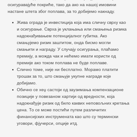
осигуравајуће покриће, тако да ако на нашој имовини
настане штета због поплава, за то добијемо накнаду.
Жива ограда је инвестиција која има сличну сврху као
и осигурање. Сврха је уклањања или смањења ризика
надокнађивањем потенцијалног губитка. Ако
смањујемо ризик заштитом, онда бисмо могли
смањити и награду. У случају осигурања, плаћамо
премију, а можда чак и нећемо имати користи од
премије ако током поплава не буде поплаве.
Слично томе, није ни бесплатно. Морамо платити
трошак за то, што смањује укупне награде које
добијамо.
Обично се хеџ састоји од заузимања компензационе
позиције у повезаном хартији од вредности, која
надокнађује ризик од било каквих неповољних кретања
цена. То се може постићи путем различитих
финансијских инструмената као што су термински
уговори, фјучерси, опције итд.