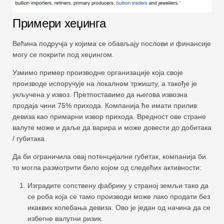
Примери хеџинга
Већина подручја у којима се обављају послови и финансије
могу се покрити под хеџингом.
Узмимо пример производне организације која своје
производе испоручује на локалном тржишту, а такође је
укључена у извоз. Претпоставимо да његова извозна
продаја чини 75% прихода. Компанија ће имати прилив
девиза као примарни извор прихода. Вредност ове стране
валуте може и даље да варира и може довести до добитака
/ губитака.
Да би ограничила овај потенцијални губитак, компанија би
то могла размотрити било којом од следећих активности:
Изградите сопствену фабрику у страној земљи тако да
се роба која се тамо производи може лако продати без
икаквих колебања девиза. Ово је један од начина да се
избегне валутни ризик.