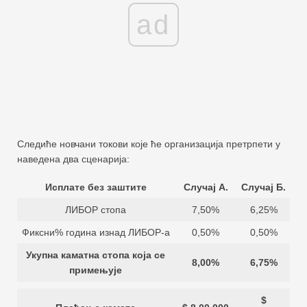
ad
Следиће новчани токови које ће организација претрпети у
наведена два сценарија:
Исплате без заштите
Случај А.
Случај Б.
ЛИБОР стопа
7,50%
6,25%
Фиксни% година изнад ЛИБОР-а
0,50%
0,50%
Укупна каматна стопа која се
8,00%
6,75%
примењује
$