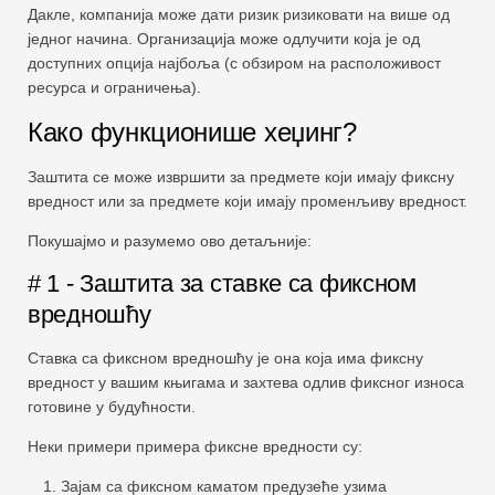
Дакле, компанија може дати ризик ризиковати на више од
једног начина. Организација може одлучити која је од
доступних опција најбоља (с обзиром на расположивост
ресурса и ограничења).
Како функционише хеџинг?
Заштита се може извршити за предмете који имају фиксну
вредност или за предмете који имају променљиву вредност.
Покушајмо и разумемо ово детаљније:
# 1 - Заштита за ставке са фиксном
вредношћу
Ставка са фиксном вредношћу је она која има фиксну
вредност у вашим књигама и захтева одлив фиксног износа
готовине у будућности.
Неки примери примера фиксне вредности су:
Зајам са фиксном каматом предузеће узима