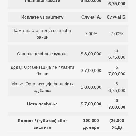
Плаћање камате
$ 8,00,000
6,75,000
Исплате уз заштиту
Случај А.
Случај Б.
Каматна стопа која се плаћа
7,00%
7,00%
банци
$
Стварно плаћање купона
$ 8,00,000
6,75,000
Додај: Организација ће платити
$
$ 7,00,000
банци
7,00,000
Мање: Организација ће добити
$
$ 8,00,000
од банке
6,75,000
$
Нето плаћање
$ 7,00,000
7,00,000
Корист / (губитак) због
100.000
(25.000
заштите
долара
УСД)