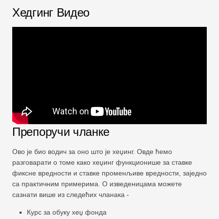
Хедгинг Видео
Препоручи чланке
Ово је био водич за оно што је хеџинг. Овде ћемо
разговарати о томе како хеџинг функционише за ставке
фиксне вредности и ставке променљиве вредности, заједно
са практичним примерима. О изведеницама можете
сазнати више из следећих чланака -
Курс за обуку хеџ фонда