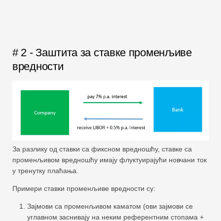
# 2 - Заштита за ставке променљиве
вредности
За разлику од ставки са фиксном вредношћу, ставке са
променљивом вредношћу имају флуктуирајући новчани ток
у тренутку плаћања.
Примери ставки променљиве вредности су:
Зајмови са променљивом каматом (ови зајмови се
углавном заснивају на неким референтним стопама +