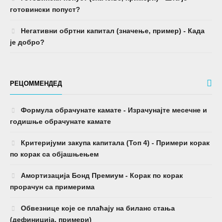
готовински попуст?
Негативни обртни капитал (значење, пример) - Када
је добро?
РЕЦОММЕНДЕД
Формула обрачунате камате - Израчунајте месечне и
годишње обрачунате камате
Критеријуми закупа капитала (Топ 4) - Примери корак
по корак са објашњењем
Амортизација Бонд Премиум - Корак по корак
прорачун са примерима
Обвезнице које се плаћају на биланс стања
(дефиниција, примери)