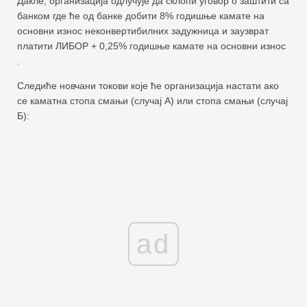
Дакле, организација одлучује да склопи уговор о заштити са
банком где ће од банке добити 8% годишње камате на
основни износ неконвертибилних задужница и заузврат
платити ЛИБОР + 0,25% годишње камате на основни износ
.
Следиће новчани токови које ће организација настати ако
се каматна стопа смањи (случај А) или стопа смањи (случај
Б):
ad