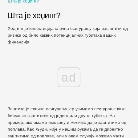
Шта је хеџинг?
Водичи за финансијско моделирање
Шта је хеџинг?
Пуни облик
Хедгинг је инвестиција слична осигурању која вас штити од
Водичи за управљање ризиком
ризика од било каквих потенцијалних губитака ваших
финансија.
ad
Заштита је слична осигурању јер узимамо осигурање како
бисмо се заштитили од једног или другог губитка. На
пример, ако имамо имовину и желимо да је заштитимо од
поплава. Као људи, није у нашим рукама да га директно
заштитимо од поплаве, али у овом случају можемо узети