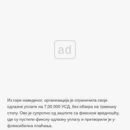
ad
Из горе наведеног, организација је ограничила своје
одлазне уплате на 7,00 000 УСД, без обзира на тржишну
стопу. Ово је супротно од заштите са фиксном вредношћу,
где су пустили фиксну одлазну уплату и претворили је у
флексибилна плаћања.