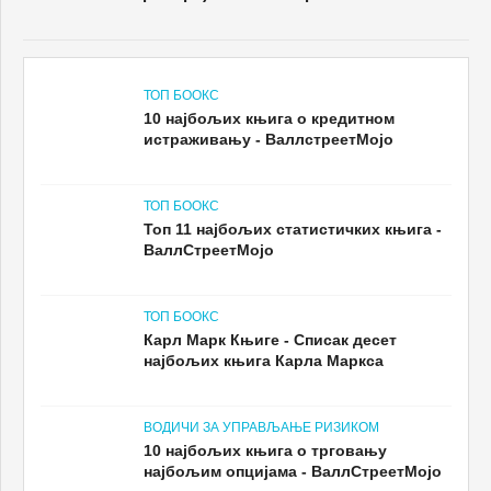
ТОП БООКС
10 најбољих књига о кредитном
истраживању - ВаллстреетМојо
ТОП БООКС
Топ 11 најбољих статистичких књига -
ВаллСтреетМојо
ТОП БООКС
Карл Марк Књиге - Списак десет
најбољих књига Карла Маркса
ВОДИЧИ ЗА УПРАВЉАЊЕ РИЗИКОМ
10 најбољих књига о трговању
најбољим опцијама - ВаллСтреетМојо