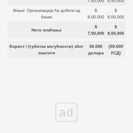
7,50,000
8,50,000
Мање: Организација ће добити од
$
$
банке
8,00,000
8,00,000
$
$
Нето плаћање
7,50,000
8,50,000
Корист / (губитак могућности) због
50.000
(50.000
заштите
долара
УСД)
ad