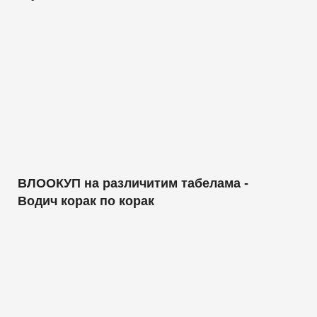
ВЛООКУП на различитим табелама -
Водич корак по корак