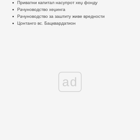
Приватни капитал насупрот хеџ фонду
Рачуноводство хеџинга
Рачуноводство за заштиту живе вредности
Цонтанго вс. Бацквардатион
ad