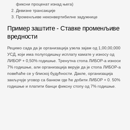
фиксни проценат изнад њега)
Девизне трансакције
Променљиве неконвертибилне задужнице
Пример заштите - Ставке променљиве
вредности
Рецимо сада да је организација узела зајам од 1,00,00,000
УСД, који има полугодишњу исплату камате у износу од
ЛИБОР + 0,50% годишње. Тренутна стопа ЛИБОР-а износи
7% годишње, али организација верује да је стопа ЛИБОР-а
повећаће се у блиској будућности. Дакле, организација
закључује уговор са банком где ће добити ЛИБОР + 0. 50%
годишње и платити банци фиксну стопу од 7% годишње.