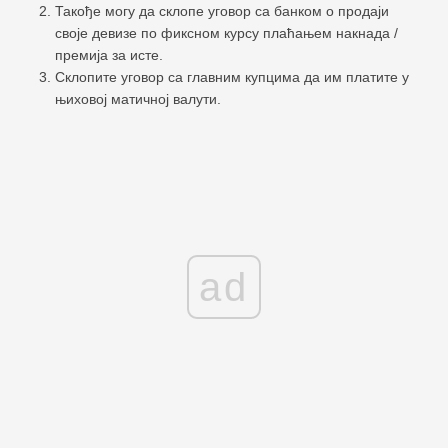
Такође могу да склопе уговор са банком о продаји
своје девизе по фиксном курсу плаћањем накнада /
премија за исте.
Склопите уговор са главним купцима да им платите у
њиховој матичној валути.
ad