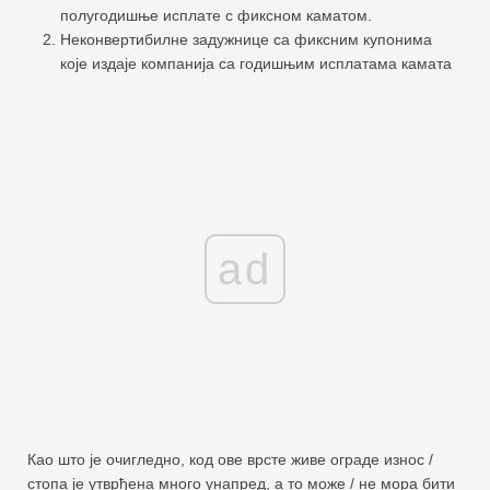
полугодишње исплате с фиксном каматом.
Неконвертибилне задужнице са фиксним купонима
које издаје компанија са годишњим исплатама камата
ad
Као што је очигледно, код ове врсте живе ограде износ /
стопа је утврђена много унапред, а то може / не мора бити