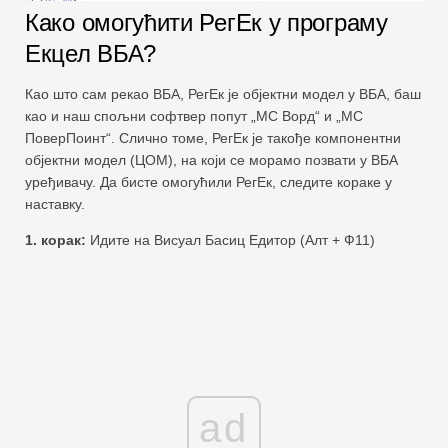
Како омогућити РегЕк у програму
Екцел ВБА?
Као што сам рекао ВБА, РегЕк је објектни модел у ВБА, баш
као и наш спољни софтвер попут „МС Ворд“ и „МС
ПоверПоинт“. Слично томе, РегЕк је такође компонентни
објектни модел (ЦОМ), на који се морамо позвати у ВБА
уређивачу. Да бисте омогућили РегЕк, следите кораке у
наставку.
1. корак:
Идите на Висуал Басиц Едитор (Алт + Ф11)
ad