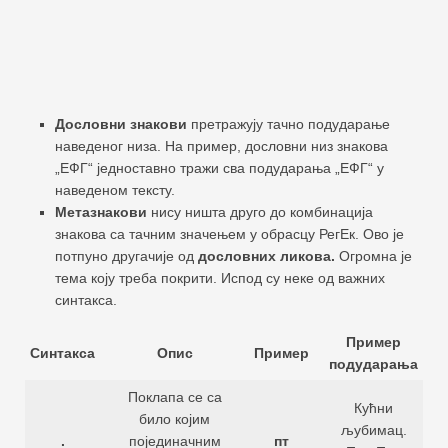
Дословни знакови
претражују тачно подударање
наведеног низа. На пример, дословни низ знакова
„ЕФГ“ једноставно тражи сва подударања „ЕФГ“ у
наведеном тексту.
Метазнакови
нису ништа друго до комбинација
знакова са тачним значењем у обрасцу РегЕк. Ово је
потпуно другачије од
дословних ликова.
Огромна је
тема коју треба покрити. Испод су неке од важних
синтакса.
Пример
Синтакса
Опис
Пример
подударања
Поклапа се са
Кућни
било којим
љубимац.
.
појединачним
пт