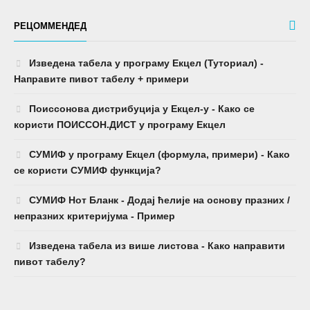
РЕЦОММЕНДЕД
Изведена табела у програму Екцел (Туториал) -
Направите пивот табелу + примери
Поиссонова дистрибуција у Екцел-у - Како се
користи ПОИССОН.ДИСТ у програму Екцел
СУМИФ у програму Екцел (формула, примери) - Како
се користи СУМИФ функција?
СУМИФ Нот Бланк - Додај ћелије на основу празних /
непразних критеријума - Пример
Изведена табела из више листова - Како направити
пивот табелу?