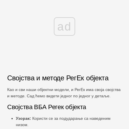
ad
Својства и методе РегЕк објекта
Као и сви наши објектни модели, и РегЕк има своја својства
и методе. Сад ћемо видети једног по једног у детаље.
Својства ВБА Регек објекта
Узорак:
Користи се за подударање са наведеним
низом.