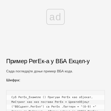
ad
Пример РегЕк-а у ВБА Екцел-у
Сада погледајте доњи пример ВБА кода.
Шифра:
Суб РегЕк_Екампле () Пригуши РегЕк као објекат, 
МиСтринг као низ постави РегЕк = ЦреатеОбјецт 
("ВБСцрипт.РегЕкп") са РегЕк .Паттерн = "(0-9) +" 