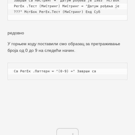
Заврши са МиСтринг = "Датум рођења је 1985" МсгБок 
РегЕк .Тест (МиСтринг) МиСтринг = "Датум рођења је 
???" МсгБок РегЕк.Тест (МиСтринг) Енд Суб
редовно
У горњем коду поставили смо образац за претраживање
броја од 0 до 9 на следећи начин.
Са РегЕк .Паттерн = "(0-9) +" Заврши са