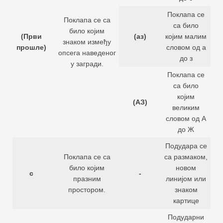
Поклапа се
Поклапа се са
са било
било којим
(Први
(аз)
којим малим
знаком између
прошле)
словом од а
опсега наведеног
до з
у загради.
Поклапа се
са било
којим
(АЗ)
великим
словом од А
до Ж
Подудара се
Поклапа се са
са размаком,
било којим
новом
с
-
празним
линијом или
простором.
знаком
картице
Подударни