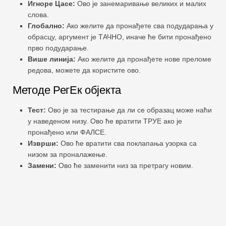
Игноре Цасе:
Ово је занемаривање великих и малих
слова.
Глобално:
Ако желите да пронађете сва подударања у
обрасцу, аргумент је ТАЧНО, иначе ће бити пронађено
прво подударање.
Више линија:
Ако желите да пронађете нове преломе
редова, можете да користите ово.
Методе РегЕк објекта
Тест:
Ово је за тестирање да ли се образац може наћи
у наведеном низу. Ово ће вратити ТРУЕ ако је
пронађено или ФАЛСЕ.
Изврши:
Ово ће вратити сва поклапања узорка са
низом за проналажење.
Замени:
Ово ће заменити низ за претрагу новим.