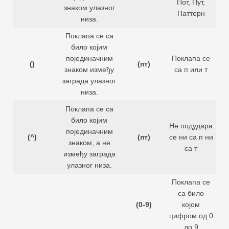
Пот, Пут,
знаком улазног
Паттерн
низа.
Поклапа се са
било којим
појединачним
Поклапа се
()
(пт)
знаком између
са п или т
заграда улазног
низа.
Поклапа се са
било којим
Не подудара
појединачним
(^)
(пт)
се ни са п ни
знаком, а не
са т
између заграда
улазног низа.
Поклапа се
са било
(0-9)
којом
цифром од 0
до 9