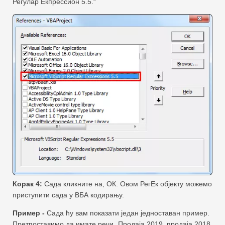
Регулар Екпрессион 5.5.“
Корак 4:
Сада кликните на, ОК. Овом РегЕк објекту можемо
приступити сада у ВБА кодирању.
Пример -
Сада ћу вам показати један једноставан пример.
Претпоставимо да имате речи „Продаја 2019, продаја 2018