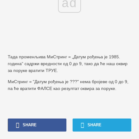
ad
Тада променљива МиСтринг = „Датум рођења је 1985.
година“ садржи вредности од 0 до 9, тако да ће наш оквир
за поруке вратити ТРУЕ.
МиСтринг = "Датум рођења је ???" нема бројеве од 0 до 9,
па ће вратити ФАЛСЕ као резултат оквира за поруке.
SHARE
SHARE