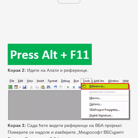
Корак 2:
Идите на Алати и референце.
Корак 3:
Сада ћете видети референце на ВБА пројекат.
Померите се надоле и изаберите „Мицрософт ВБСцрипт