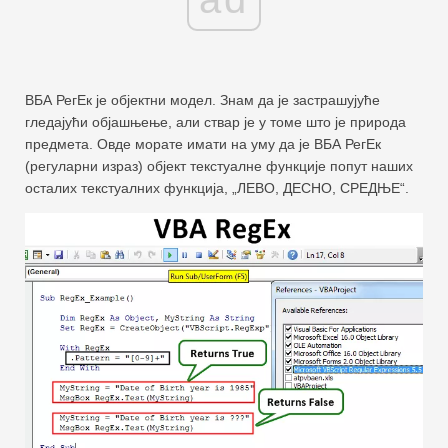
ВБА РегЕк је објектни модел. Знам да је застрашујуће
гледајући објашњење, али ствар је у томе што је природа
предмета. Овде морате имати на уму да је ВБА РегЕк
(регуларни израз) објект текстуалне функције попут наших
осталих текстуалних функција, „ЛЕВО, ДЕСНО, СРЕДЊЕ“.