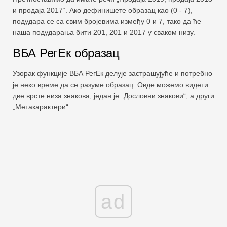
и продаја 2017“. Ако дефинишете образац као (0 - 7),
подудара се са свим бројевима између 0 и 7, тако да ће
наша подударања бити 201, 201 и 2017 у сваком низу.
ВБА РегЕк образац
Узорак функције ВБА РегЕк делује застрашујуће и потребно
је неко време да се разуме образац. Овде можемо видети
две врсте низа знакова, један је „Дословни знакови“, а други
„Метакарактери“.
ad