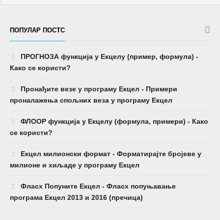
ПОПУЛАР ПОСТС
ПРОГНОЗА функција у Екцелу (пример, формула) -
Како се користи?
Пронађите везе у програму Екцел - Примери
проналажења спољних веза у програму Екцел
ФЛООР функција у Екцелу (формула, примери) - Како
се користи?
Екцел милионски формат - Форматирајте бројеве у
милионе и хиљаде у програму Екцел
Фласх Попуните Екцел - Фласх попуњавање
програма Екцел 2013 и 2016 (пречица)