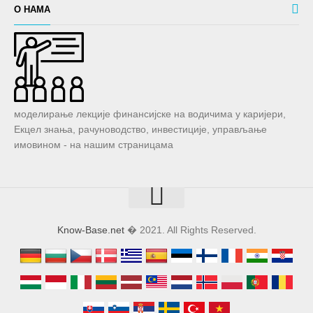
О НАМА
моделирање лекције финансијске на водичима у каријери,
Екцел знања, рачуноводство, инвестиције, управљање
имовином - на нашим страницама
Know-Base.net
� 2021. All Rights Reserved.