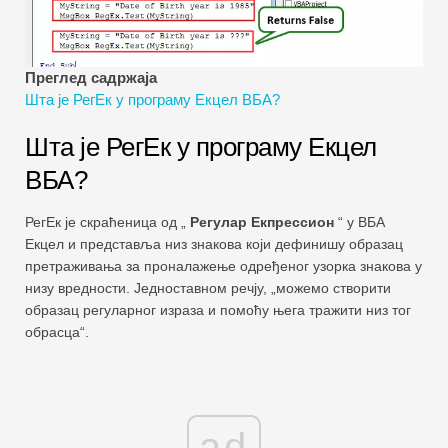
Водичи за финансијско моделирање
Пуни облик
Преглед садржаја
Шта је РегЕк у програму Екцел ВБА?
Водичи за управљање ризиком
Шта је РегЕк у програму Екцел
ВБА?
РегЕк је скраћеница од „
Регулар Екпрессион
“ у ВБА
Екцел и представља низ знакова који дефинишу образац
претраживања за проналажење одређеног узорка знакова у
низу вредности. Једноставном речју, „можемо створити
образац регуларног израза и помоћу њега тражити низ тог
обрасца“.
ad