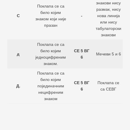
знакови нису
Поклапа се са
размак, нису
било којим
С
-
нова линија
знаком који није
или нису
празан
табулаторски
знакови
Поклапа се са
било којим
СЕ 5 ВГ
д
Мечеви 5 и 6
једноцифреним
6
знаком.
Поклапа се са
било којим
СЕ 5 ВГ
Поклапа се
Д.
појединачним
6
са СЕВГ
нецифреним
знаком