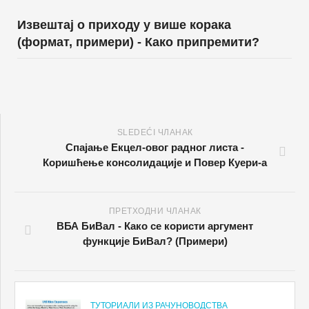
Извештај о приходу у више корака
(формат, примери) - Како припремити?
SLEDEĆI ЧЛАНАК
Спајање Екцел-овог радног листа -
Коришћење консолидације и Повер Куери-а
ПРЕТХОДНИ ЧЛАНАК
ВБА БиВал - Како се користи аргумент
функције БиВал? (Примери)
ТУТОРИАЛИ ИЗ РАЧУНОВОДСТВА